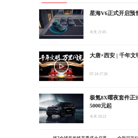
星海V6正式开启预售
今天 21:05
大唐×西安 | 千年
07-24 17:26
极氪8X曜夜套件正
5000元起
今天 10:22