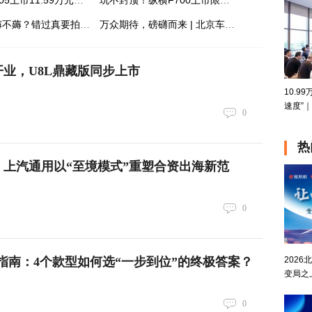
全新深蓝S05上市11.59万元起，全球时尚激光智能SUV全面进阶
玩不封顶！纵横F700上市限时权益价29.99万元起，开启豪华越野皮卡新时代
央企羊毛薅不薅？错过真要拍大腿
万众期待，磅礴而来 | 北京车展24日盛幕将启
业，U8L鼎藏版同步上市
10.9
速度”
0
热
：上汽通用以“至境模式”重塑合资出海新范
0
202
指南：4个款型如何选“一步到位”的终极答案？
变局之
0