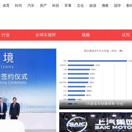
体育
时尚
汽车
房产
科技
军事
文化
旅游
佛教
国学
数
行业
全球车视野
视频
试驾
7月新造车销量榜单“分化”