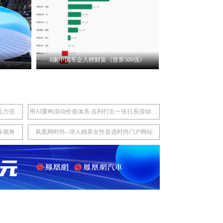
上
车企
[
宝马推
8家中国车企入榜财富《世界500强》
上市15分钟大定破万：问界M6凭硬核产品力强势入局25万级SUV市场
用AI重构混动价值体系 吉利打出一张日系混动接不住的牌
乐视角
凤凰网时尚--华人精英女性首选时尚门户网站