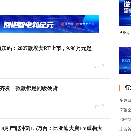
从香港
码：2027款埃安RT上市，9.98万元起
0
行
车齐发，款款都是同级硬货
东风日
0
仰望全
8月产能冲刺1.5万台：比亚迪大唐EV重构大