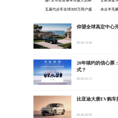
越7全球首发臻享秀盛大启幕，内饰智舱首发并正式开启先享计划
五菱代步车全球300万用户盛典燃动成都露天音乐公园
仰望全球高定中心开
08-06 14:46
20年续约的信心票
式？
08-06 01:15
比亚迪大唐EV购车
08-06 00:09