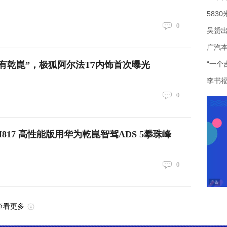
0
吴赟
大有乾崑”，极狐阿尔法T7内饰首次曝光
0
M817 高性能版用华为乾崑智驾ADS 5攀珠峰
0
查看更多