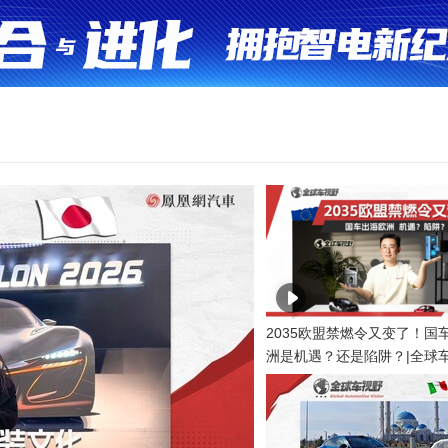
2035欧盟禁燃令又变了！国
洲是机遇？还是陷阱？|全球