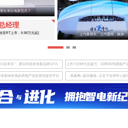
重塑合资出海新范式？
总经理
款埃安RT上市，9.98万元起
]
上汽乘用车、上汽通用，换帅
有AI后有车”，赛豆科技发布新品牌AIVA
最有影响价值的房地产信息资讯提供平台
凤凰网--娱乐频道--立足于全球华人娱