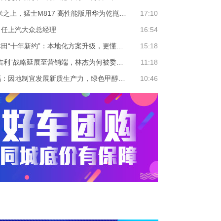
5830米之上，猛士M817 高性能版用华为乾崑智驾ADS 5攀珠峰
17:10
出任上汽大众总经理
16:54
广汽本田“十年新约”：本地化方案升级，更懂中国市场
15:18
“一个吉利”战略延展至营销端，林杰为何被委以重任？|深一度
11:18
李书福：因地制宜发展新质生产力，绿色甲醇是符合中国国情的创新能源
10:46
7月新造车销量榜单“分化”：零跑首破10万，"3万档"持续胶着混战
19:38