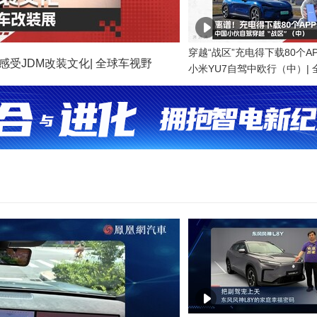
穿越“战区”充电得下载80个A
感受JDM改装文化| 全球车视野
小米YU7自驾中欧行（中）|
野