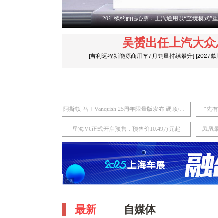
20年续约的信心票：上汽通用以“至境模式”
吴赟出任上汽大众
[
吉利远程新能源商用车7月销量持续攀升
]
[
2027
阿斯顿·马丁Vanquish 25周年限量版发布 硬顶/敞篷版共计限量50台
“先
星海V6正式开启预售，预售价10.49万元起
凤凰
最新
自媒体