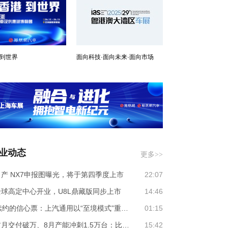
 到世界
面向科技·面向未来·面向市场
业动态
更多>>
产 NX7申报图曝光，将于第四季度上市
22:07
球高定中心开业，U8L鼎藏版同步上市
14:46
20年续约的信心票：上汽通用以“至境模式”重塑合资出海新范式？
01:15
上市首月交付破万、8月产能冲刺1.5万台：比亚迪大唐EV重构大三排SUV市场格局
15:42