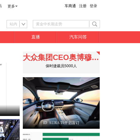
码
车商通
注册
登录
更多
站内
直播
汽车问答
大众集团CEO奥博穆就公平竞争表态
保时捷裁员5000人
ID. AURA T6开启盲订