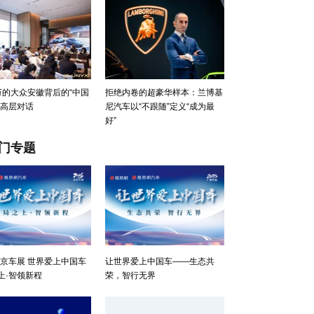
9万的大众安徽背后的“中国
拒绝内卷的超豪华样本：兰博基
｜高层对话
尼汽车以“不跟随”定义“成为最
好”
门专题
6北京车展 世界爱上中国车
让世界爱上中国车——生态共
上·智领新程
荣，智行无界