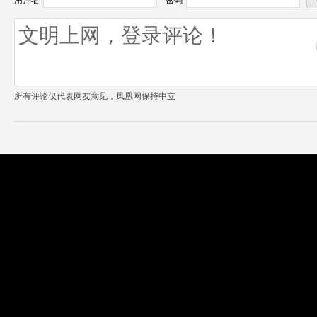
所有评论仅代表网友意见，凤凰网保持中立