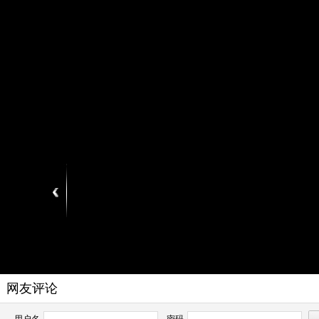
网友评论
用户名
密码