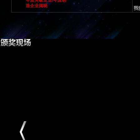
年度突破企业/年度制
造企业揭晓
2012中国
汽车年度盛
典 最具影响