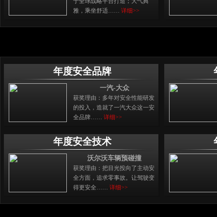
于全球战略平台打造；大气典
雅，乘坐舒适……
详细>>
年度安全品牌
一汽-大众
获奖理由：多年对安全性能研发
的投入，造就了一汽大众这一安
全品牌……
详细>>
年度安全技术
沃尔沃车辆预碰撞
获奖理由：把目光投向了主动安
全方面，追求零事故。让驾驶变
得更安全……
详细>>