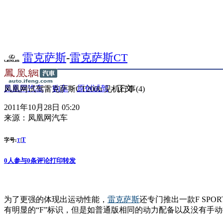
雷克萨斯
-
雷克萨斯CT
凤凰网汽车
>
购车
>
原创试驾
> 正文
凤凰网试驾雷克萨斯CT200h 见机行事(4)
2011年10月28日 05:20
来源：
凤凰网汽车
T
字号:
|
T
0
人参与
0
条评论
打印
转发
为了更强的体现出运动性能，
雷克萨斯
还专门推出一款F S
有明显的“F”标识，但是如普通版相同的动力配备以及没有手动换