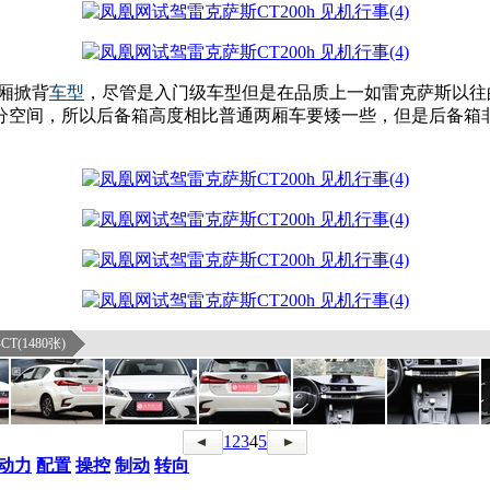
两厢掀背
车型
，尽管是入门级车型但是在品质上一如雷克萨斯以往
分空间，所以后备箱高度相比普通两厢车要矮一些，但是后备箱
T(1480张)
1
2
3
4
5
动力
配置
操控
制动
转向