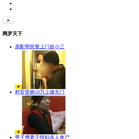
网罗天下
原配带民警上门捉小三
村官受贿10万上缴无门
男子携妻子情妇杀人食尸