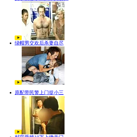
绿帽男交欢后杀妻自尽
原配带民警上门捉小三