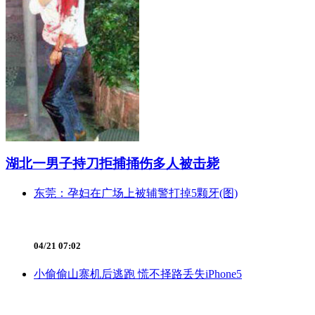
湖北一男子持刀拒捕捅伤多人被击毙
东莞：孕妇在广场上被辅警打掉5颗牙(图)
04/21 07:02
小偷偷山寨机后逃跑 慌不择路丢失iPhone5