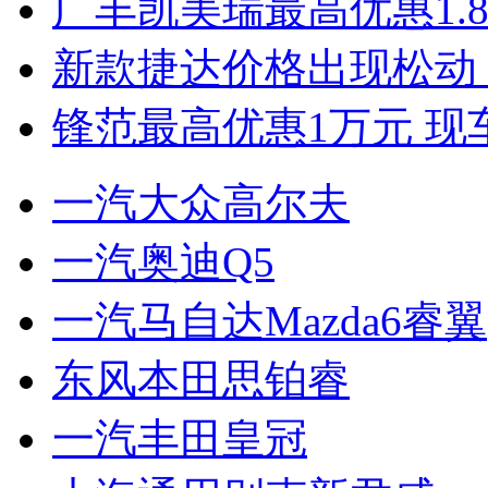
广丰凯美瑞最高优惠1.
新款捷达价格出现松动 
锋范最高优惠1万元 现
一汽大众高尔夫
一汽奥迪Q5
一汽马自达Mazda6睿翼
东风本田思铂睿
一汽丰田皇冠