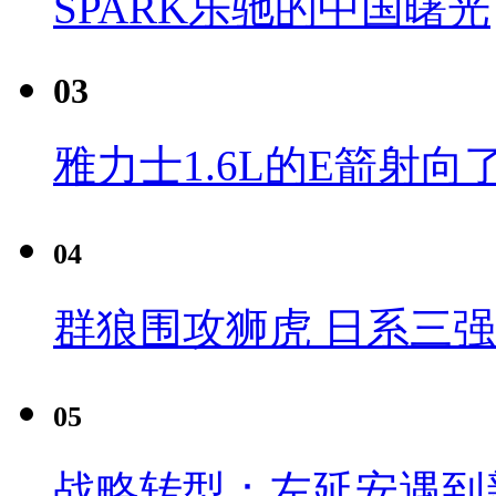
SPARK乐驰的中国曙光
03
雅力士1.6L的E箭射向
04
群狼围攻狮虎 日系三
05
战略转型：左延安遇到