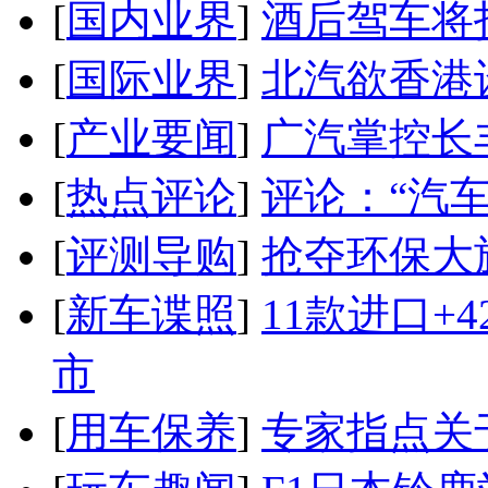
[
国内业界
]
酒后驾车将扣
[
国际业界
]
北汽欲香港
[
产业要闻
]
广汽掌控长
[
热点评论
]
评论：“汽
[
评测导购
]
抢夺环保大
[
新车谍照
]
11款进口+
市
[
用车保养
]
专家指点关