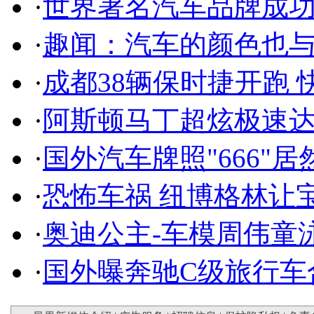
·
世界著名汽车品牌成
·
趣闻：汽车的颜色也
·
成都38辆保时捷开跑 
·
阿斯顿马丁超炫极速达
·
国外汽车牌照"666"
·
恐怖车祸 纽博格林让
·
奥迪公主-车模周伟童
·
国外曝奔驰C级旅行车