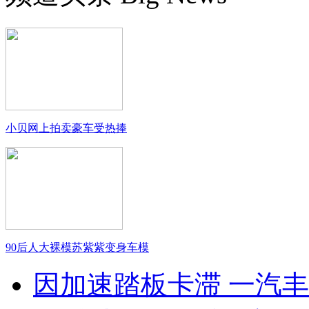
小贝网上拍卖豪车受热捧
90后人大裸模苏紫紫变身车模
因加速踏板卡滞 一汽丰田