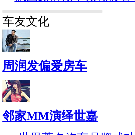
车友文化
周润发偏爱房车
邻家MM演绎世嘉