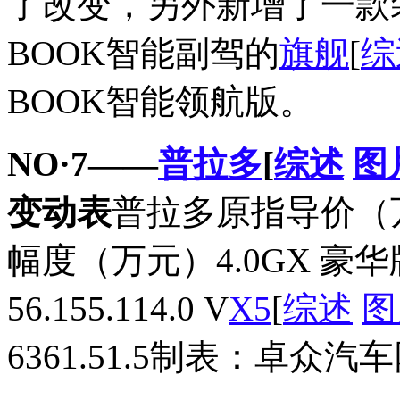
了改变，另外新增了一款
BOOK智能副驾的
旗舰
[
综
BOOK智能领航版。
NO·7——
普拉多
[
综述
图
变动表
普拉多原指导价（
幅度（万元）4.0GX 豪华版5
56.155.114.0 V
X5
[
综述
图
6361.51.5制表：卓众汽车网 