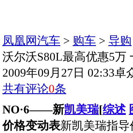
凤凰网汽车
>
购车
>
导购
沃尔沃S80L最高优惠5万 一
2009年09月27日 02:33
卓
共有评论
0
条
NO·6——新
凯美瑞
[
综述
价格变动表
新凯美瑞指导