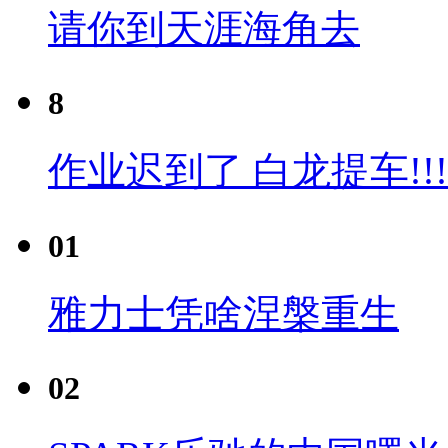
请你到天涯海角去
8
作业迟到了 白龙提车!!!
01
雅力士凭啥涅槃重生
02