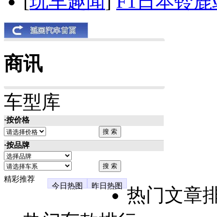
[
玩车趣闻
]
F1日本铃
商讯
车型库
·按价格
·按品牌
精彩推荐
今日热图
昨日热图
热门文章