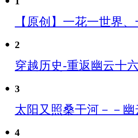
1
【原创】一花一世界、
2
穿越历史-重返幽云十
3
太阳又照桑干河－－幽
4