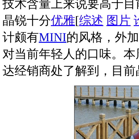
技术含量上来说要高于目前
晶锐十分
优雅
[
综述
图片
计颇有
MINI
的风格，外加
对当前年轻人的口味。本
达经销商处了解到，目前晶