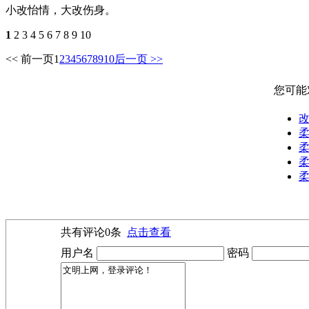
小改怡情，大改伤身。
1
2 3 4 5 6 7 8 9 10
<< 前一页
1
2
3
4
5
6
7
8
9
10
后一页 >>
您可能
柔
柔
柔
柔
共有评论
0
条
点击查看
用户名
密码