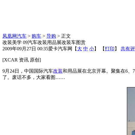
凤凰网汽车
>
购车
>
导购
> 正文
改装美学 09汽车改装用品展改装车图赏
2009年09月27日 00:35
爱卡汽车网
【
大
中
小
】 【
打印
】
共有评
[XCAR 资讯 原创]
9月24日，中国国际汽车
改装
和用品展在北京开幕。聚集在6、
了。废话不多，大家看图……