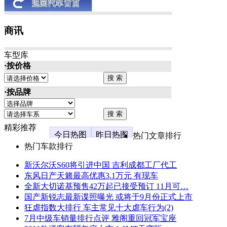
商讯
车型库
·按价格
·按品牌
精彩推荐
今日热图
昨日热图
热门文章排行
热门车款排行
新沃尔沃S60将引进中国 吉利成都工厂代工
东风日产天籁最高优惠3.1万元 有现车
全新大切诺基预售42万起已接受预订 11月可…
国产新锐志最新谍照曝光 或将于9月份正式上市
狂虐指数大排行 车主常见十大虐车行为(2)
7月中级车销量排行点评 雅阁重回冠军宝座