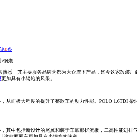
论
0
条
小钢炮
常熟悉，其主要服务品牌为都为大众旗下产品，迄今这家改装厂商
型
更加具有小钢炮的风采。
极大程度的提升了整款车的动力性能。POLO 1.6TDI 柴油顶配版的
套件，其中包括新设计的尾翼和装于车底部扰流板，二高性能进排
用让这款两厢车更加具有小钢炮的味道。