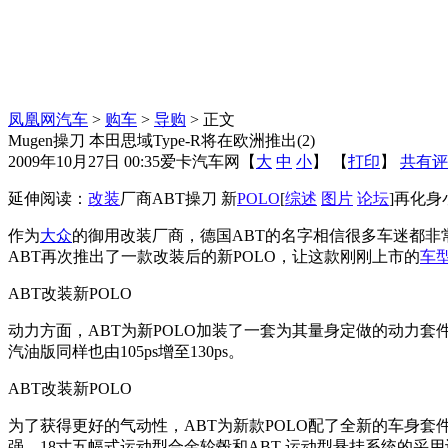
凤凰网汽车
>
购车
>
导购
> 正文
Mugen操刀 本田思域Type-R将在欧洲推出(2)
2009年10月27日 00:35
爱卡汽车网
【
大
中
小
】 【
打印
】
共有评
延伸阅读：
改装
厂商ABT操刀 新
POLO
[
综述
图片
论坛
]再化身
作为
大众
的御用改装厂商，德国ABT的名字相信很多车迷都非
ABT再次推出了一款改装后的新POLO，让这款刚刚上市的
车
ABT改装新POLO
动力方面，ABT为新POLO加装了一套为其量身定做的动力套件，从而
汽油版同样也由105ps增至130ps。
ABT改装新POLO
为了获得更好的气动性，ABT为新款POLO配了全新的车身
强。18寸五幅式运动型合金轮毂和ABT 运动型悬挂系统的采