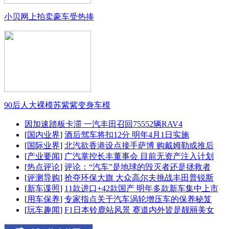
小贝网上拍卖豪车受热捧
90后人大裸模苏紫紫变身车模
因加速踏板卡滞 一汽丰田召回75552辆RAV4
[
国内业界
]
酒后驾车将扣12分 明年4月1日实施
[
国际业界
]
北汽欲香港设点接手萨博 购戴姆勒或推后
[
产业要闻
]
广汽掌控长丰董事会 目前无资产注入计划
[
热点评论
]
评论：“汽车”是地球的毁灭者还是拯救者
[
评测导购
]
抢夺环保大旗 大众高尔夫挑战丰田普锐斯
[
新车谍照
]
11款进口+42款国产 明年多款新车集中上市
[
用车保养
]
专家指点关于汽车涡轮增压车的保养秘笈
[
玩车趣闻
]
F1日本铃鹿站风景 赛道内外皆是靓丽美女