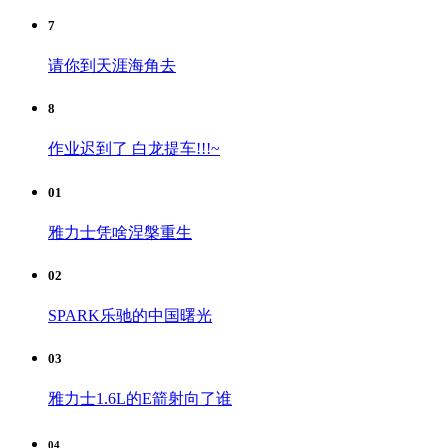
7
请你到天涯海角去
8
作业迟到了 白龙提车!!!~
01
雅力士凭啥涅槃重生
02
SPARK乐驰的中国曙光
03
雅力士1.6L的E箭射向了谁
04