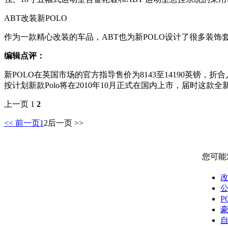
ABT改装新POLO
作为一款精心改装的车品，ABT也为新POLO设计了很多装
编辑点评：
新POLO在英国市场的官方指导售价为8143至14190英镑，折
按计划新款Polo将在2010年10月正式在国内上市，届时这款
上一页 1
2
<< 前一页
1
2
后一页 >>
您可能
改
公
P
豪
自