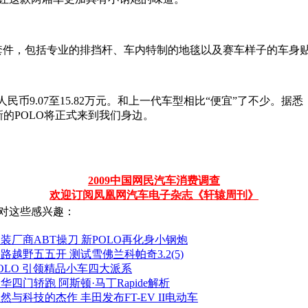
饰套件，包括专业的排挡杆、车内特制的地毯以及赛车样子的车身
合人民币9.07至15.82万元。和上一代车型相比“便宜”了不少
全新的POLO将正式来到我们身边。
2009中国网民汽车消费调查
欢迎订阅凤凰网汽车电子杂志《轩辕周刊》
对这些感兴趣：
装厂商ABT操刀 新POLO再化身小钢炮
路越野五五开 测试雪佛兰科帕奇3.2(5)
OLO 引领精品小车四大派系
华四门轿跑 阿斯顿·马丁Rapide解析
然与科技的杰作 丰田发布FT-EV II电动车