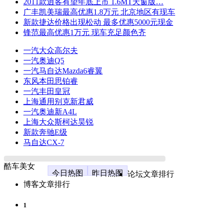
2011款逍客有望年底上市 1.6MT天窗版…
广丰凯美瑞最高优惠1.8万元 北京地区有现车
新款捷达价格出现松动 最多优惠5000元现金
锋范最高优惠1万元 现车充足颜色齐
一汽大众高尔夫
一汽奥迪Q5
一汽马自达Mazda6睿翼
东风本田思铂睿
一汽丰田皇冠
上海通用别克新君威
一汽奥迪新A4L
上海大众斯柯达昊锐
新款奔驰E级
马自达CX-7
酷车美女
今日热图
昨日热图
论坛文章排行
博客文章排行
1