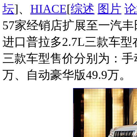
坛
]、
HIACE
[
综述
图片
论
57家经销店扩展至一汽丰
进口普拉多2.7L三款车
三款车型售价分别为：手动版
万、自动豪华版49.9万。