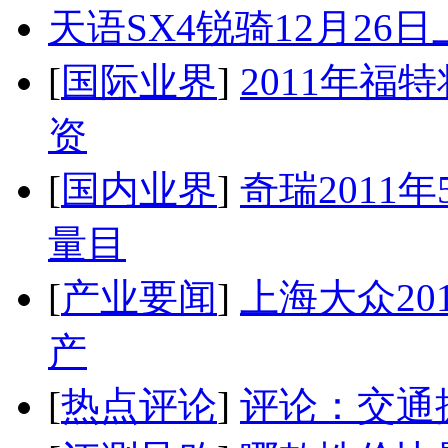
天语SX4锐骑12月26
[
国际业界
]
2011年
资
[
国内业界
]
奇瑞2011
量目
[
产业要闻
]
上海大众20
产
[
热点评论
]
评论：交通