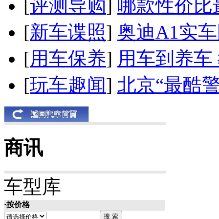
[
评测导购
]
哪款性价比
[
新车谍照
]
奥迪A1实
[
用车保养
]
用车到养车
[
玩车趣闻
]
北京“最酷
商讯
车型库
·按价格