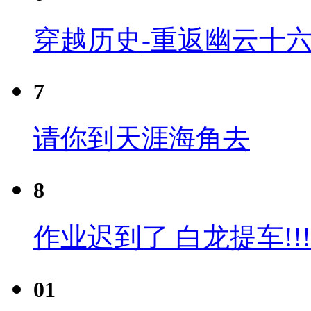
穿越历史-重返幽云十六
7
请你到天涯海角去
8
作业迟到了 白龙提车!!!
01