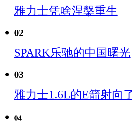
雅力士凭啥涅槃重生
02
SPARK乐驰的中国曙光
03
雅力士1.6L的E箭射向
04