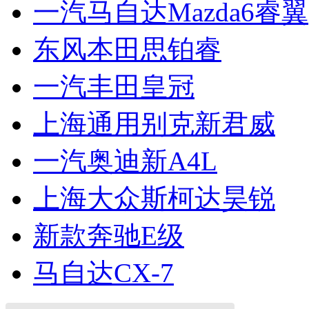
一汽马自达Mazda6睿翼
东风本田思铂睿
一汽丰田皇冠
上海通用别克新君威
一汽奥迪新A4L
上海大众斯柯达昊锐
新款奔驰E级
马自达CX-7