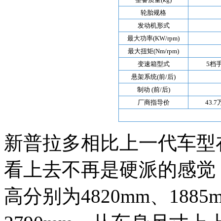
轮胎规格
发动机形式
最大功率(KW/rpm)
最大扭矩(Nm/rpm)
变速箱型式
5档
悬架系统(前/后)
制动 (前/后)
厂商指导价
43.
新普拉多相比上一代车型
看上去不再是硬派的感觉
高分别为4820mm、1885