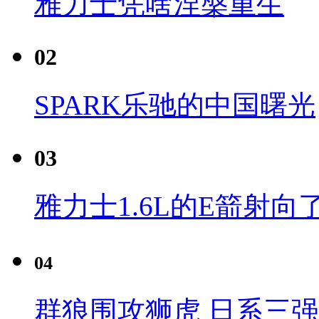
雅力士凭啥涅槃重生
02
SPARK乐驰的中国曙光
03
雅力士1.6L的E箭射向
04
群狼围攻狮虎 日系三