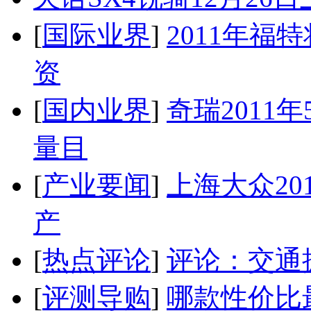
[
国际业界
]
2011年
资
[
国内业界
]
奇瑞2011
量目
[
产业要闻
]
上海大众20
产
[
热点评论
]
评论：交通
[
评测导购
]
哪款性价比