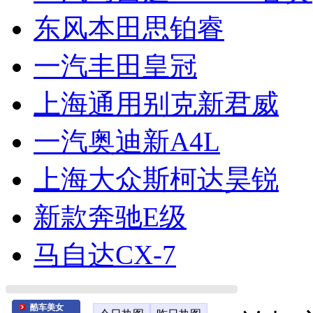
东风本田思铂睿
一汽丰田皇冠
上海通用别克新君威
一汽奥迪新A4L
上海大众斯柯达昊锐
新款奔驰E级
马自达CX-7
酷车美女