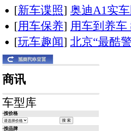
[
新车谍照
]
奥迪A1实
[
用车保养
]
用车到养车
[
玩车趣闻
]
北京“最酷
商讯
车型库
·按价格
·按品牌