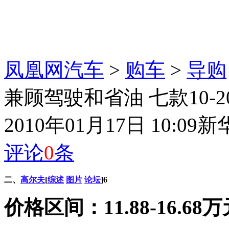
凤凰网汽车
>
购车
>
导购
兼顾驾驶和省油 七款10-2
2010年01月17日 10:09
新
评论
0
条
二、
高尔夫
[
综述
图片
论坛
]6
价格区间：11.88-16.68