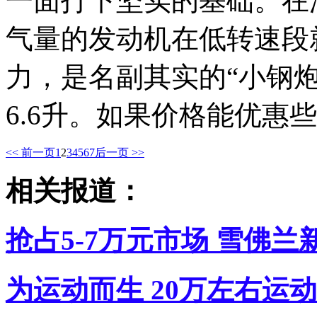
一面打下坚实的基础。在涡
气量的发动机在低转速段就
力，是名副其实的“小钢
6.6升。如果价格能优惠
<< 前一页
1
2
3
4
5
6
7
后一页 >>
相关报道：
抢占5-7万元市场 雪佛
为运动而生 20万左右运