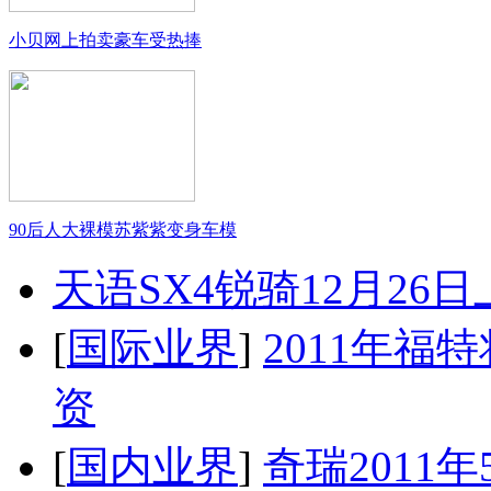
小贝网上拍卖豪车受热捧
90后人大裸模苏紫紫变身车模
天语SX4锐骑12月26
[
国际业界
]
2011年
资
[
国内业界
]
奇瑞2011