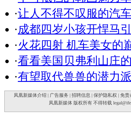
·
让人不得不叹服的汽
·
成都四岁小孩开悍马
·
火花四射 机车美女的
·
看看美国贝弗利山庄
·
有望取代兽兽的潜力
凤凰新媒体介绍
|
广告服务
|
招聘信息
|
保护隐私权
|
免责
凤凰新媒体 版权所有 不得转载
legal@if