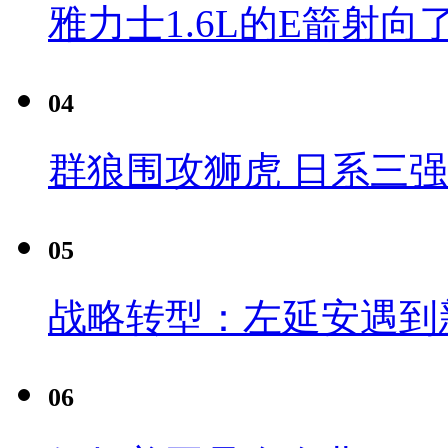
雅力士1.6L的E箭射向
04
群狼围攻狮虎 日系三
05
战略转型：左延安遇到
06