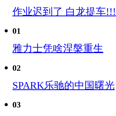
作业迟到了 白龙提车!!!
01
雅力士凭啥涅槃重生
02
SPARK乐驰的中国曙光
03