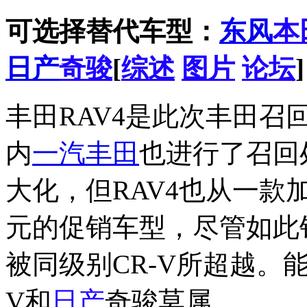
可选择替代车型：
东风
本
日产
奇骏
[
综述
图片
论坛
]
丰田RAV4是此次丰田
内
一汽丰田
也进行了召回
大化，但RAV4也从一款
元的促销车型，尽管如此
被同级别CR-V所超越。
V和
日产
奇骏莫属。