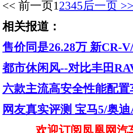
<< 前一页
1
2
3
4
5
后一页 >
相关报道：
售价同是26.28万 新CR
都市休闲风--对比丰田RAV
六款主流高安全性能配置车
网友真实评测 宝马5/奥迪
欢迎订阅凤凰网汽