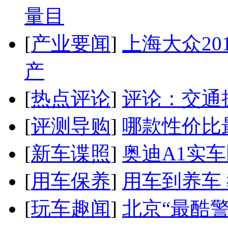
量目
[
产业要闻
]
上海大众20
产
[
热点评论
]
评论：交通
[
评测导购
]
哪款性价比
[
新车谍照
]
奥迪A1实
[
用车保养
]
用车到养车
[
玩车趣闻
]
北京“最酷