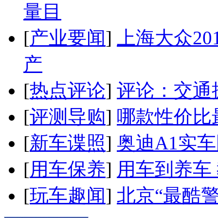
量目
[
产业要闻
]
上海大众20
产
[
热点评论
]
评论：交通
[
评测导购
]
哪款性价比
[
新车谍照
]
奥迪A1实
[
用车保养
]
用车到养车
[
玩车趣闻
]
北京“最酷