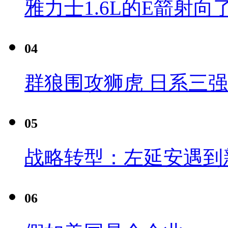
雅力士1.6L的E箭射向
04
群狼围攻狮虎 日系三
05
战略转型：左延安遇到
06