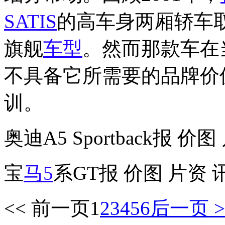
SATIS
的高车身两厢轿车取代
旗舰
车型
。然而那款车在
不具备它所需要的品牌价
训。
奥迪A5 Sportback报 价
宝
马5
系GT报 价图 片资 
<< 前一页
1
2
3
4
5
6
后一页 >