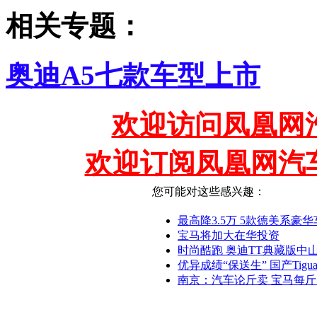
相关专题：
奥迪A5七款车型上市
欢迎访问凤凰网汽
欢迎订阅凤凰网汽
您可能对这些感兴趣：
最高降3.5万 5款德美系豪华
宝马将加大在华投资
时尚酷跑 奥迪TT典藏版中山
优异成绩“保送生” 国产Tigua
南京：汽车论斤卖 宝马每斤1