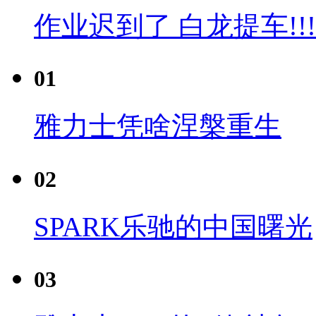
作业迟到了 白龙提车!!!
01
雅力士凭啥涅槃重生
02
SPARK乐驰的中国曙光
03