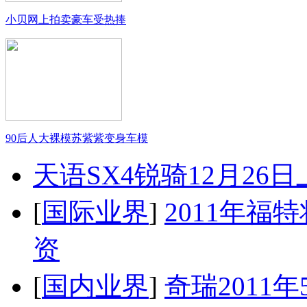
小贝网上拍卖豪车受热捧
90后人大裸模苏紫紫变身车模
天语SX4锐骑12月26
[
国际业界
]
2011年
资
[
国内业界
]
奇瑞2011