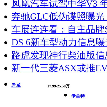
凤凰汽车试驾中华V3 
奔驰GLC低伪谍照曝光
车展连连看：自主品牌S
DS 6新车型动力信息曝光
路虎发现神行柴油版信
新一代三菱ASX或推EV
君威
17.99-25.59万
伊兰特