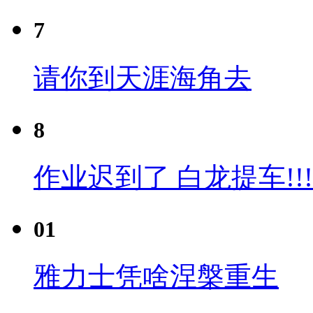
7
请你到天涯海角去
8
作业迟到了 白龙提车!!!
01
雅力士凭啥涅槃重生