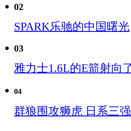
02
SPARK乐驰的中国曙光
03
雅力士1.6L的E箭射向
04
群狼围攻狮虎 日系三