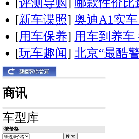
[
评测导购
]
哪款性价比
[
新车谍照
]
奥迪A1实
[
用车保养
]
用车到养车
[
玩车趣闻
]
北京“最酷
商讯
车型库
·按价格