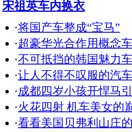
宋祖英车内换衣
·
将国产车整成“宝马”
·
超豪华光合作用概念
·
不可抵挡的韩国魅力
·
让人不得不叹服的汽
·
成都四岁小孩开悍马
·
火花四射 机车美女的
·
看看美国贝弗利山庄