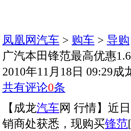
凤凰网汽车
>
购车
>
导购
广汽本田锋范最高优惠1.6
2010年11月18日 09:29
成
共有评论
0
条
【成龙
汽车
网 行情】近
销商处获悉，现购买
锋范