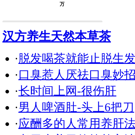
万
汉方养生天然本草茶
·
脱发喝茶就能止脱生
·
口臭惹人厌祛口臭妙
·
长时间上网-很伤肝
·
男人啤酒肚-头上6把刀
·
应酬多的人常用养肝