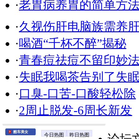
·
老胃病养胃的简单方
·
久视伤肝电脑族需养
·
喝酒“千杯不醉”揭秘
·
青春痘祛痘不留印妙
·
失眠我喝茶告别了失
·
口臭-口苦-口酸轻松除
·
2周止脱发-6周长新发
酷车美女
今日热图
昨日热图
论坛