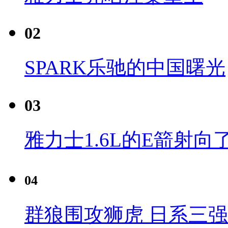
02
SPARK乐驰的中国曙光
03
雅力士1.6L的E箭射向
04
群狼围攻狮虎 日系三