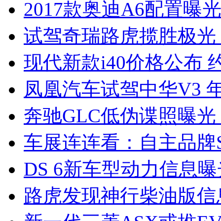
2017款奥迪A6配置曝光
试驾奇瑞路虎揽胜极光
现代新款i40价格公布 约
凤凰汽车试驾中华V3 
奔驰GLC低伪谍照曝光
车展连连看：自主品牌S
DS 6新车型动力信息曝光
路虎发现神行柴油版信