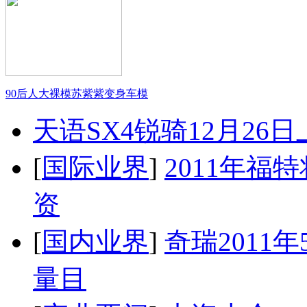
90后人大裸模苏紫紫变身车模
天语SX4锐骑12月26
[
国际业界
]
2011年
资
[
国内业界
]
奇瑞2011
量目