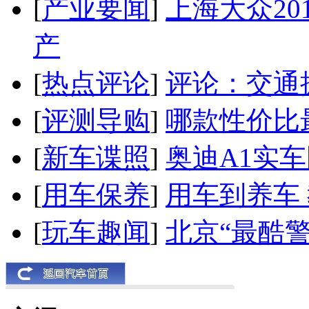
[
产业要闻
]
上海大众20
产
[
热点评论
]
评论：交通
[
评测导购
]
哪款性价比
[
新车谍照
]
奥迪A1实
[
用车保养
]
用车到养车
[
玩车趣闻
]
北京“最酷