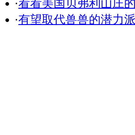
·
看看美国贝弗利山庄
·
有望取代兽兽的潜力