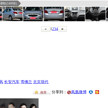
赛欧(1468张)
1
2
3
4
风
长安汽车
雪佛兰
北京现代
分享到：
凤凰微博