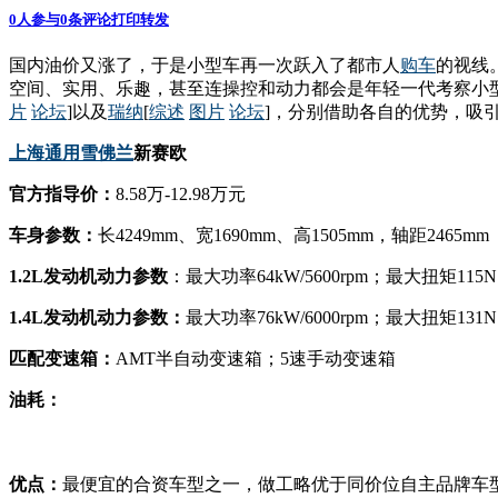
0
人参与
0
条评论
打印
转发
国内油价又涨了，于是小型车再一次跃入了都市人
购车
的视线
空间、实用、乐趣，甚至连操控和动力都会是年轻一代考察小型
片
论坛
]以及
瑞纳
[
综述
图片
论坛
]，分别借助各自的优势，吸
上海通用
雪佛兰
新赛欧
官方指导价：
8.58万-12.98万元
车身参数：
长4249mm、宽1690mm、高1505mm，轴距2465mm
1.2L发动机动力参数
：最大功率64kW/5600rpm；最大扭矩115N·m
1.4L发动机动力参数：
最大功率76kW/6000rpm；最大扭矩131N·m
匹配变速箱：
AMT半自动变速箱；5速手动变速箱
油耗：
优点：
最便宜的合资车型之一，做工略优于同价位自主品牌车