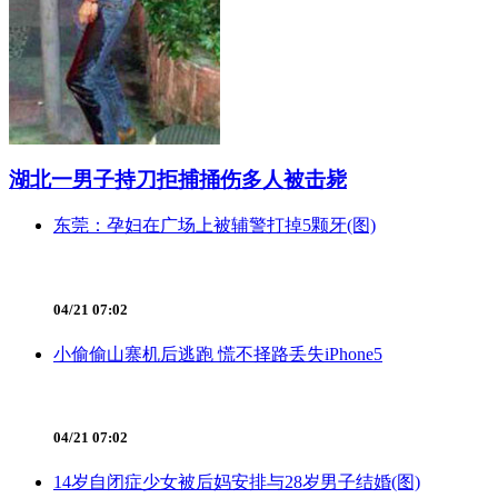
湖北一男子持刀拒捕捅伤多人被击毙
东莞：孕妇在广场上被辅警打掉5颗牙(图)
04/21 07:02
小偷偷山寨机后逃跑 慌不择路丢失iPhone5
04/21 07:02
14岁自闭症少女被后妈安排与28岁男子结婚(图)