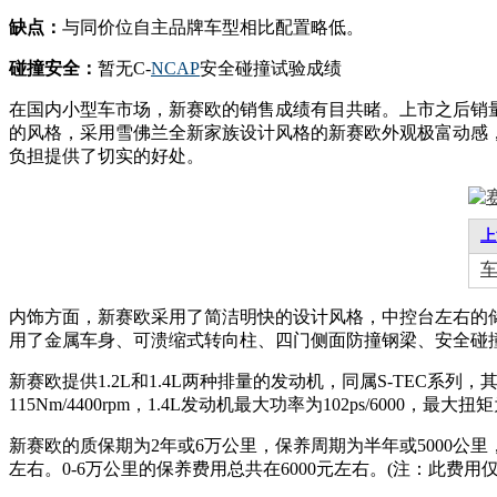
缺点：
与同价位自主品牌车型相比配置略低。
碰撞安全：
暂无C-
NCAP
安全碰撞试验成绩
在国内小型车市场，新赛欧的销售成绩有目共睹。上市之后销
的风格，采用雪佛兰全新家族设计风格的新赛欧外观极富动感
负担提供了切实的好处。
上
内饰方面，新赛欧采用了简洁明快的设计风格，中控台左右的
用了金属车身、可溃缩式转向柱、四门侧面防撞钢梁、安全碰撞
新赛欧提供1.2L和1.4L两种排量的发动机，同属S-TEC系列，
115Nm/4400rpm，1.4L发动机最大功率为102ps/600
新赛欧的质保期为2年或6万公里，保养周期为半年或5000公里
左右。0-6万公里的保养费用总共在6000元左右。(注：此费