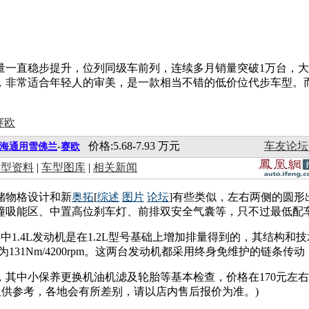
量一直稳步提升，位列同级车前列，连续多月销量突破1万台，
，非常适合年轻人的审美，是一款相当不错的低价位代步车型。
价格:5.68-7.93 万元
车友论坛
海通用雪佛兰
-
赛欧
车型资料
|
车型图库
|
相关新闻
储物格设计和新
奥拓
[
综述
图片
论坛
]有些类似，左右两侧的圆
吸能区、中置高位刹车灯、前排双安全气囊等，只不过最低配车型
其中1.4L发动机是在1.2L型号基础上增加排量得到的，其结构和技术
0，最大扭矩为131Nm/4200rpm。这两台发动机都采用终身免维护的
，其中小保养更换机油机滤及轮胎等基本检查，价格在170元左右，更
用仅供参考，各地会有所差别，请以店内售后报价为准。)