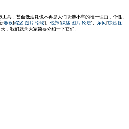
步工具，甚至低油耗也不再是人们挑选小车的唯一理由，个性、
新
赛欧
[
综述
图片
论坛
]、
悦翔
[
综述
图片
论坛
]、
乐风
[
综述
图
今天，我们就为大家简要介绍一下它们。