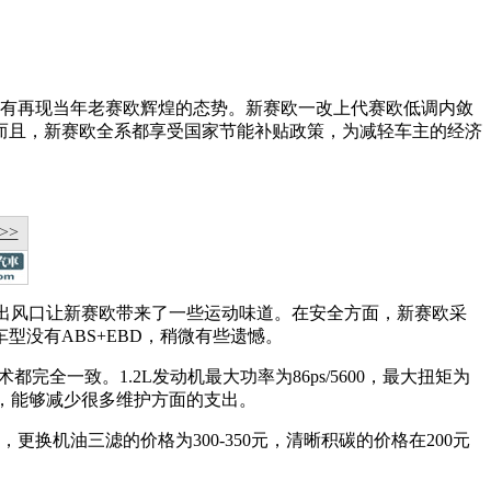
大有再现当年老赛欧辉煌的态势。新赛欧一改上代赛欧低调内敛
而且，新赛欧全系都享受国家节能补贴政策，为减轻车主的经济
>>
形出风口让新赛欧带来了一些运动味道。在安全方面，新赛欧采
没有ABS+EBD，稍微有些遗憾。
都完全一致。1.2L发动机最大功率为86ps/5600，最大扭矩为
链条传动，能够减少很多维护方面的支出。
换机油三滤的价格为300-350元，清晰积碳的价格在200元