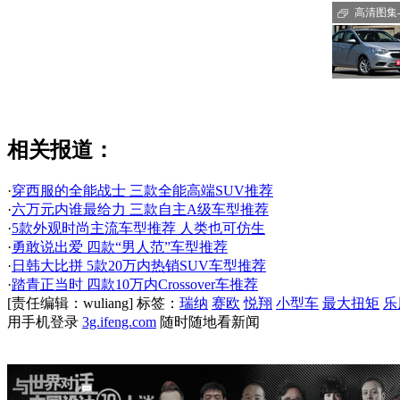
高清图集-
相关报道：
·
穿西服的全能战士 三款全能高端SUV推荐
·
六万元内谁最给力 三款自主A级车型推荐
·
5款外观时尚主流车型推荐 人类也可仿生
·
勇敢说出爱 四款“男人范”车型推荐
·
日韩大比拼 5款20万内热销SUV车型推荐
·
踏青正当时 四款10万内Crossover车推荐
[责任编辑：wuliang]
标签：
瑞纳
赛欧
悦翔
小型车
最大扭矩
乐
用手机登录
3g.ifeng.com
随时随地看新闻