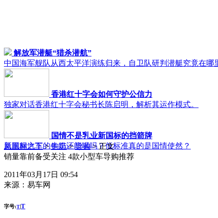
解放军潜艇“猎杀潜航”
中国海军舰队从西太平洋演练归来，自卫队研判潜艇究竟在哪
香港红十字会如何守护公信力
独家对话香港红十字会秘书长陈启明，解析其运作模式。
国情不是乳业新国标的挡箭牌
新国标之下的牛奶还能喝吗？低标准真的是国情使然？
凤凰网汽车
>
购车
>
导购
> 正文
销量靠前备受关注 4款小型车导购推荐
2011年03月17日 09:54
来源：
易车网
T
字号:
|
T