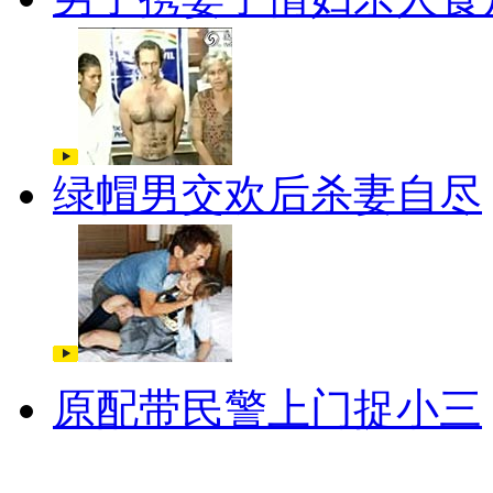
绿帽男交欢后杀妻自尽
原配带民警上门捉小三