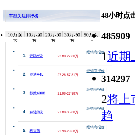
48小时点
车型关注排行榜
485909
10万以
10万-20
20万-30
30万-50
50万以
下
万
万
万
上
1
近期上
经销商报价
1.
奔驰A级
23.80-27.80万
经销商报价
2.
奥迪A4L
27.28-57.81万
314297
经销商报价
3.
标致4008
21.98-27.98万
2
将上
经销商报价
趋
4.
奔驰B级
27.80-35.80万
经销商报价
5.
科雷傲
22.98-29.68万