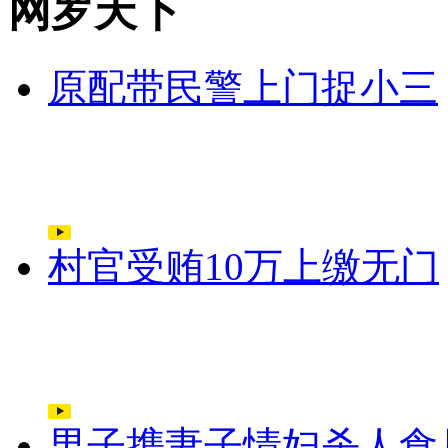
网罗天下
原配带民警上门捉小三
村官受贿10万上缴无门
男子携妻子情妇杀人食