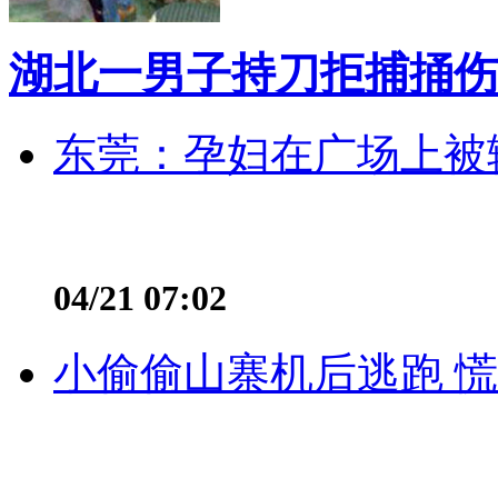
湖北一男子持刀拒捕捅伤
东莞：孕妇在广场上被辅
04/21 07:02
小偷偷山寨机后逃跑 慌不