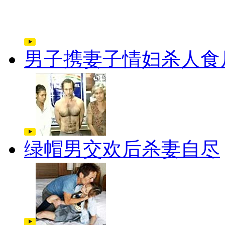
男子携妻子情妇杀人食
绿帽男交欢后杀妻自尽