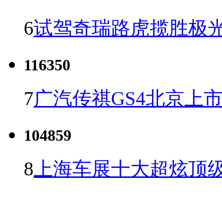
6
试驾奇瑞路虎揽胜极光
116350
7
广汽传祺GS4北京上市 
104859
8
上海车展十大超炫顶级