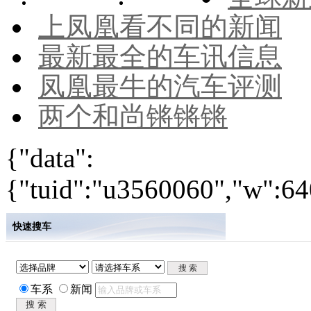
上凤凰看不同的新闻
最新最全的车讯信息
凤凰最牛的汽车评测
两个和尚锵锵锵
{"data":
{"tuid":"u3560060","w":640
快速搜车
车系
新闻