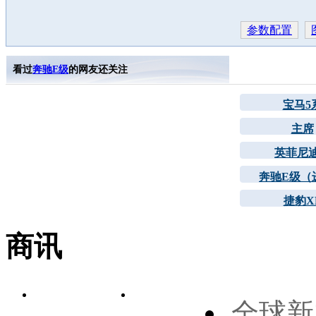
参数配置
看过
奔驰E级
的网友还关注
宝马5
主席
英菲尼
奔驰E级（
捷豹X
商讯
全球新