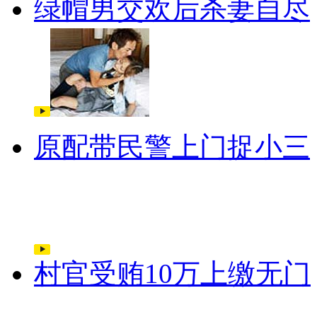
绿帽男交欢后杀妻自尽
原配带民警上门捉小三
村官受贿10万上缴无门