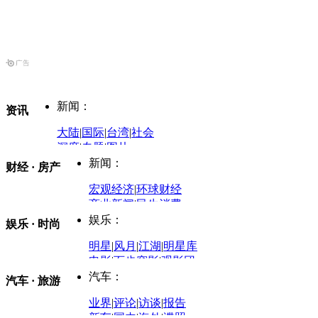
新闻：
资讯
大陆
|
国际
|
台湾
|
社会
深度
|
专题
|
图片
中国政要资料库
新闻：
财经 · 房产
评论：
宏观经济
|
环球财经
商业新闻
|
民生消费
时事开讲
娱乐：
娱乐 · 时尚
评论：
军事：
明星
|
风月
|
江湖
|
明星库
商业评论
|
宏观分析
电影
|
百步穿影
|
观影团
防务观察
|
防务写真
金融观察
|
财知道
星座
|
塔罗
|
演出
汽车：
汽车 · 旅游
中国军情
|
环球军情
外媒视角
凤凰网·非常道
|
星光邦
业界
|
评论
|
访谈
|
报告
体育：
股票：
时尚：
新车
|
国内
|
海外
|
谍照