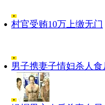
村官受贿10万上缴无门
男子携妻子情妇杀人食