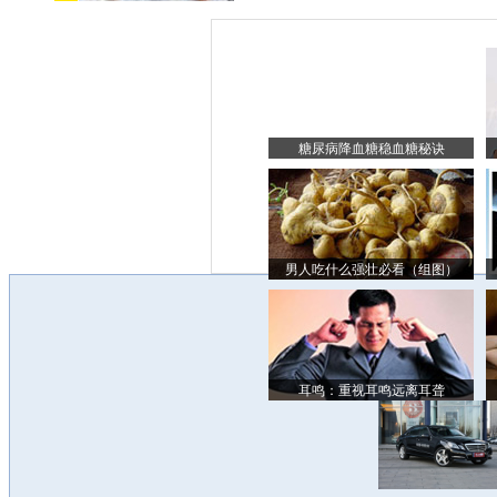
糖尿病降血糖稳血糖秘诀
男人吃什么强壮必看（组图）
耳鸣：重视耳鸣远离耳聋