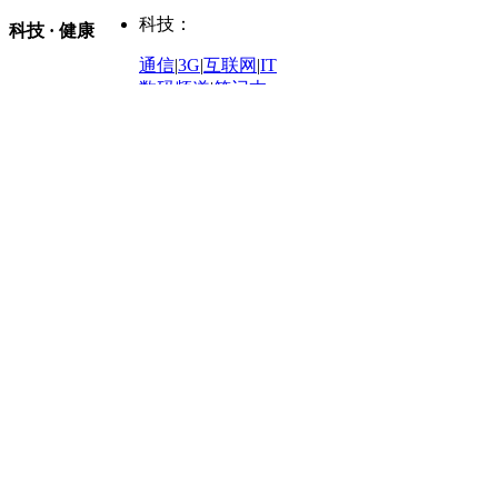
购车
|
导购
|
试驾
|
图解
科技：
NBA
|
CBA
|
大局观
科技 · 健康
炒股大赛
|
图解资金流向
时装
|
美容
|
美体
|
论坛
文化
|
人文
|
酷车
|
游记
中超
|
国际足球
|
图片
投资观察
|
龙虎榜点评
化妆品库
|
试用中心
通信
|
3G
|
互联网
|
IT
用车
|
专栏
|
二手车
黑马追踪
|
明星分析师
情感
|
奢侈品
|
图片
数码频道
|
笔记本
历史：
赛事
|
城市站
|
经销商
时尚品牌库
科技专题
|
探索
论坛
|
报价库
|
图片库
理财：
轶闻秘档
|
历史映像室
健康：
历史专题
|
民间说史
城市：
基金
|
理财
|
银行
|
保险
外汇
|
期货
|
黄金
养生
|
食疗
|
心理
|
疾病
文化：
对话
|
专栏
|
城市之星
收藏
|
职场
热点
|
论坛
|
找大夫
陕西
|
河南
|
广州
|
重庆
文化时评
|
文坛往事
图库
|
百科
|
疾病查询
青岛
|
福州
|
厦门
|
宁波
房产：
人文轶闻
|
文化热点
专题
|
卡路里计算器
辽宁
|
山东
|
天津
视频
|
健康无小事
资讯
|
政策
|
市场
|
专题
教育：
旅游：
高清大图
|
豪宅
|
家居
建筑
|
风水
|
访谈
|
置业
高考
|
公务员
|
考研
百家迹忆
|
全球GO
|
专题
房企
|
曝光
|
新盘
|
公寓
育人者
|
教育投诉
游中感动
|
红酒美食
别墅
|
商业
|
旅游
|
海外
出境游
|
国内游
|
周边游
养老
|
热帖
|
宅男宅女
列国志
|
九州记
|
浮生闲
景点大全
|
高清大图