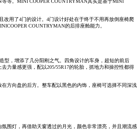
等等。MINI COOPER COUNTRYMAN其实是基于MINI
低矮，并且改用了4门的设计。4门设计好处在于终于不用再放倒座椅爬
INICOOPER COUNTRYMAN的后排座舱能力。
OPER的可爱造型，增添了几分阳刚之气。四角设计的车身，超短的前后
去力量感更强，配以205/55R17的轮胎，抓地力和操控性都得
安放在方向盘的后方。整车配以黑色的内饰，座椅可选择不同深浅
内氛围灯，再借助天窗透过的月光，颜色非常漂亮，并且潮流感