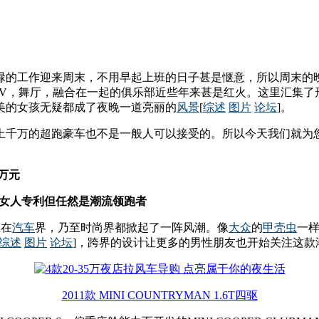
碌的工作迎来周末，不用早起上班的日子甚是惬意，所以周末的晚
TV，舞厅，融合在一起的俱乐部近些年来甚是红火。这里汇集了
美的女孩无疑都成了夜晚一道亮丽的
风景
[
综述
图片
论坛
]。
千万的超跑豪车也不是一般人可以接受的。所以今天我们就为您推
8万元
t 不再是女人专利但任然是潮流领跑者
里在
汽车
界，乃至时尚界都掀起了一阵风潮。像
大众
的
甲壳虫
一
综述
图片
论坛
]，跨界的设计让更多的男性朋友也开始关注这款
2011款 MINI COUNTRYMAN 1.6T四驱