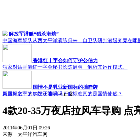
解放军潜艇“猎杀潜航”
中国海军舰队从西太平洋演练归来，自卫队研判潜艇究竟在哪
香港红十字会如何守护公信力
独家对话香港红十字会秘书长陈启明，解析其运作模式。
国情不是乳业新国标的挡箭牌
新国标之下的牛奶还能喝吗？低标准真的是国情使然？
凤凰网汽车
>
购车
>
导购
> 正文
4款20-35万夜店拉风车导购 
2011年06月01日 09:26
来源：
太平洋汽车网