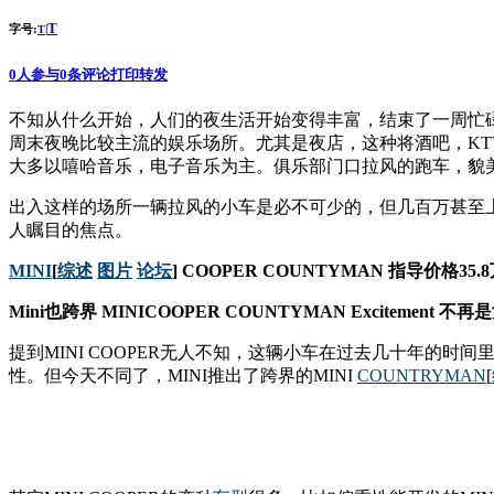
T
字号:
|
T
0
人参与
0
条评论
打印
转发
不知从什么开始，人们的夜生活开始变得丰富，结束了一周忙
周末夜晚比较主流的娱乐场所。尤其是夜店，这种将酒吧，K
大多以嘻哈音乐，电子音乐为主。俱乐部门口拉风的跑车，貌
出入这样的场所一辆拉风的小车是必不可少的，但几百万甚至上
人瞩目的焦点。
MINI
[
综述
图片
论坛
] COOPER COUNTYMAN 指导价格35.
Mini也跨界 MINICOOPER COUNTYMAN Excitemen
提到MINI COOPER无人不知，这辆小车在过去几十年的时间
性。但今天不同了，MINI推出了跨界的MINI
COUNTRYMAN
[