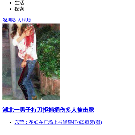
生活
探索
深圳砍人现场
湖北一男子持刀拒捕捅伤多人被击毙
东莞：孕妇在广场上被辅警打掉5颗牙(图)