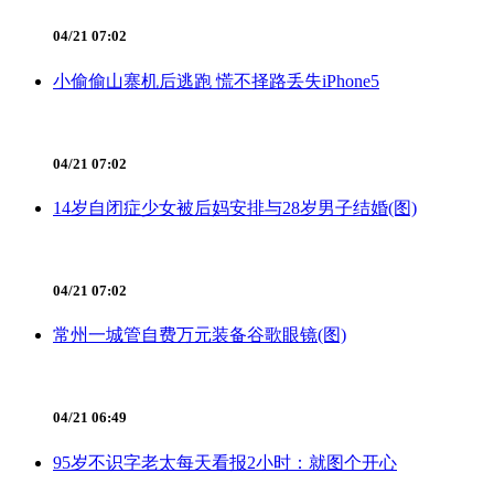
04/21 07:02
小偷偷山寨机后逃跑 慌不择路丢失iPhone5
04/21 07:02
14岁自闭症少女被后妈安排与28岁男子结婚(图)
04/21 07:02
常州一城管自费万元装备谷歌眼镜(图)
04/21 06:49
95岁不识字老太每天看报2小时：就图个开心