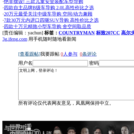
·
绝非摆设! 三款儿童安全装配车型导购
·
四款自主品牌B级车导购 2.0L高性价比之选
·
20万元最受关注中级车导购 空间/动力兼顾
·
7款30万元内进口四驱SUV导购 高性价比之选
·
四款十万元精致小型车导购 舍空间取品质
[责任编辑：yachun]
标签：
COUNTRYMAN
标致207CC
高尔
3g.ifeng.com
用手机随时随地看新闻
[查看跟帖]
我要跟帖
0
人参与
0
条评论
用户名
密码
所有评论仅代表网友意见，凤凰网保持中立。