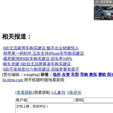
高清图集-
相关报道：
·
8款主流家用车购买建议 貌不出众销量惊人
·
和苹果一样时尚 五款支持iPhone车型购买建议
·
最惹眼球的8款车购买建议 回头率100%
·
献礼党建 8款自主品牌紧凑车购买建议
·
6款不落俗套SUV购买建议 花钱更要有面子
[责任编辑：wangting]
标签：
低价
合资
车型
导购
奥拓
赛欧
阳
3g.ifeng.com
用手机随时随地看新闻
[查看跟帖]
我要跟帖
0
人参与
0
条评论
用户名
密码