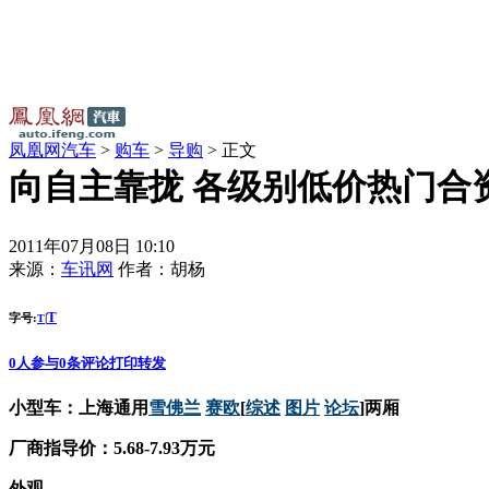
凤凰网汽车
>
购车
>
导购
> 正文
向自主靠拢 各级别低价热门合资
2011年07月08日 10:10
来源：
车讯网
作者：
胡杨
T
字号:
|
T
0
人参与
0
条评论
打印
转发
小型车：
上海
通用
雪佛兰
赛欧
[
综述
图片
论坛
]两厢
厂商指导价：5.68-7.93万元
外观