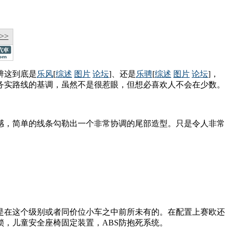
>>
辨这到底是
乐风
[
综述
图片
论坛
]、还是
乐骋
[
综述
图片
论坛
]，
务实路线的基调，虽然不是很惹眼，但想必喜欢人不会在少数。
感，简单的线条勾勒出一个非常协调的尾部造型。只是令人非常
是在这个级别或者同价位小车之中前所未有的。在配置上赛欧还
，儿童安全座椅固定装置，ABS防抱死系统。