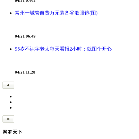
04/21 07:02
常州一城管自费万元装备谷歌眼镜(图)
04/21 06:49
95岁不识字老太每天看报2小时：就图个开心
04/21 11:28
网罗天下