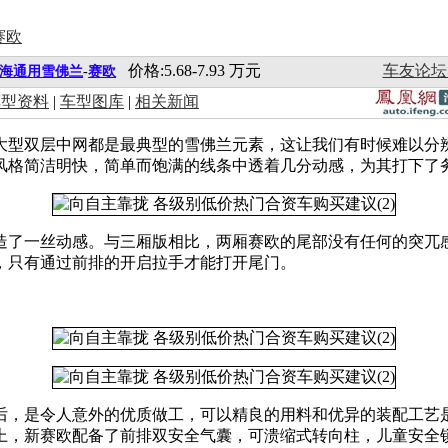
价格:5.68-7.93 万元
车友论坛
海通用雪佛兰
-
赛欧
车型资料
|
车型图库
|
相关新闻
大型双层中网都是最典型的雪佛兰元素，这让我们有时候难以分
风格简洁明快，简单而饱满的线条中透着几分动感，为其打下了
造了一丝动感。与三厢版相比，两厢赛欧的尾部没有任何的突兀
，只有通过前排的开启拉手才能打开尾门。
后，是令人意外的优质做工，可以精良的用料和优异的装配工艺
上，新赛欧配备了前排双安全气囊，可溃缩式转向柱，儿童安全锁