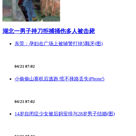
湖北一男子持刀拒捕捅伤多人被击毙
东莞：孕妇在广场上被辅警打掉5颗牙(图)
04/21 07:02
小偷偷山寨机后逃跑 慌不择路丢失iPhone5
04/21 07:02
14岁自闭症少女被后妈安排与28岁男子结婚(图)