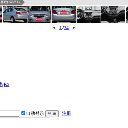
赛欧(1468张)
1
2
3
4
光
K5
自动登录
注册