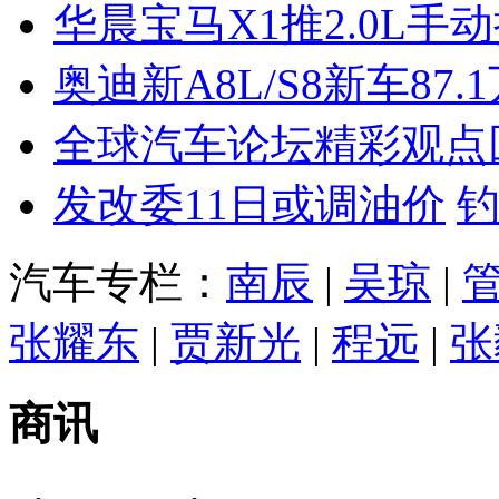
华晨宝马X1推2.0L手
奥迪新A8L/S8新车87.
全球汽车论坛精彩观点
发改委11日或调油价
汽车专栏：
南辰
|
吴琼
|
张耀东
|
贾新光
|
程远
|
张
商讯