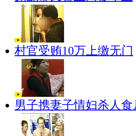
村官受贿10万上缴无门
男子携妻子情妇杀人食