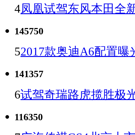
4
凤凰试驾东风本田全新C
145750
5
2017款奥迪A6配置曝
141357
6
试驾奇瑞路虎揽胜极光
116350