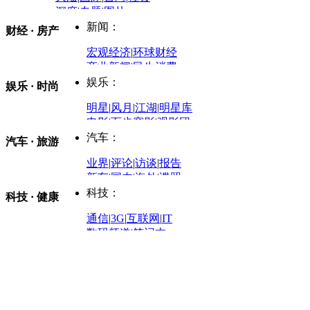
深度
|
专题
|
图片
中国政要资料库
新闻：
财经 · 房产
评论：
宏观经济
|
环球财经
商业新闻
|
民生消费
时事开讲
娱乐：
娱乐 · 时尚
评论：
军事：
明星
|
风月
|
江湖
|
明星库
商业评论
|
宏观分析
电影
|
百步穿影
|
观影团
防务观察
|
防务写真
金融观察
|
财知道
星座
|
塔罗
|
演出
汽车：
汽车 · 旅游
中国军情
|
环球军情
外媒视角
凤凰网·非常道
|
星光邦
业界
|
评论
|
访谈
|
报告
体育：
股票：
时尚：
新车
|
国内
|
海外
|
谍照
购车
|
导购
|
试驾
|
图解
科技：
NBA
|
CBA
|
大局观
科技 · 健康
炒股大赛
|
图解资金流向
时装
|
美容
|
美体
|
论坛
文化
|
人文
|
酷车
|
游记
中超
|
国际足球
|
图片
投资观察
|
龙虎榜点评
化妆品库
|
试用中心
通信
|
3G
|
互联网
|
IT
用车
|
专栏
|
二手车
黑马追踪
|
明星分析师
情感
|
奢侈品
|
图片
数码频道
|
笔记本
历史：
赛事
|
城市站
|
经销商
时尚品牌库
科技专题
|
探索
论坛
|
报价库
|
图片库
理财：
轶闻秘档
|
历史映像室
健康：
历史专题
|
民间说史
城市：
基金
|
理财
|
银行
|
保险
外汇
|
期货
|
黄金
养生
|
食疗
|
心理
|
疾病
文化：
对话
|
专栏
|
城市之星
收藏
|
职场