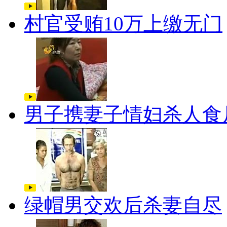
村官受贿10万上缴无门
男子携妻子情妇杀人食
绿帽男交欢后杀妻自尽