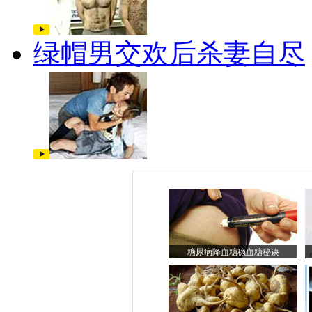
绿帽男交欢后杀妻自尽
糖尿病降血糖稳血糖秘诀