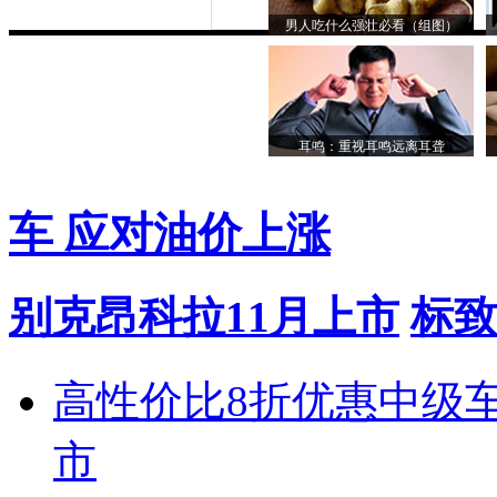
男人吃什么强壮必看（组图）
耳鸣：重视耳鸣远离耳聋
车 应对油价上涨
别克昂科拉11月上市
标致
高性价比8折优惠中级
市