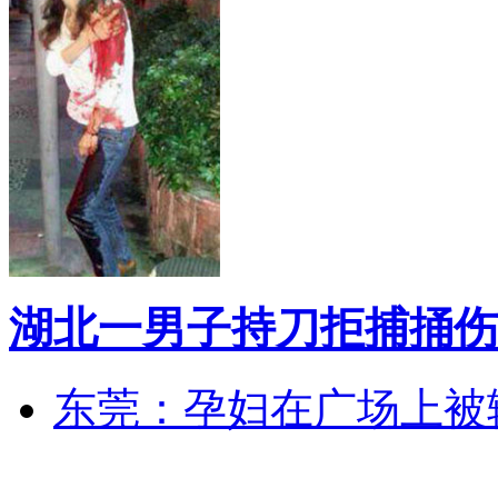
湖北一男子持刀拒捕捅伤
东莞：孕妇在广场上被辅