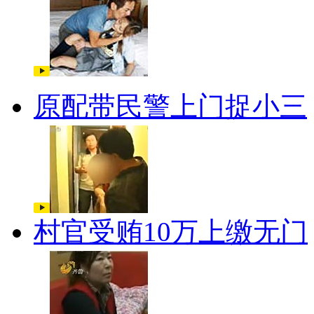
原配带民警上门捉小三
村官受贿10万上缴无门