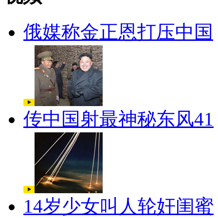
俄媒称金正恩打压中国
传中国射最神秘东风41
14岁少女叫人轮奸闺蜜