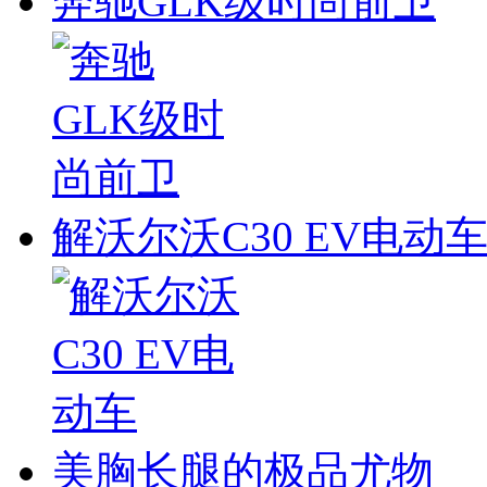
奔驰GLK级时尚前卫
解沃尔沃C30 EV电动
美胸长腿的极品尤物