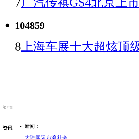
7
广汽传祺GS4北京上市 
104859
8
上海车展十大超炫顶级
新闻：
资讯
大陆
|
国际
|
台湾
|
社会