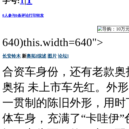
T
字号:
|
T
0
人参与
0
条评论
打印
转发
640)this.width=640">
长安
铃木
新
奥拓
[
综述
图片
论坛
]
合资车身份，还有老款奥
奥拓 未上市车先红。外形
一贯制的陈旧外形，用时
体车身，充满了“卡哇伊