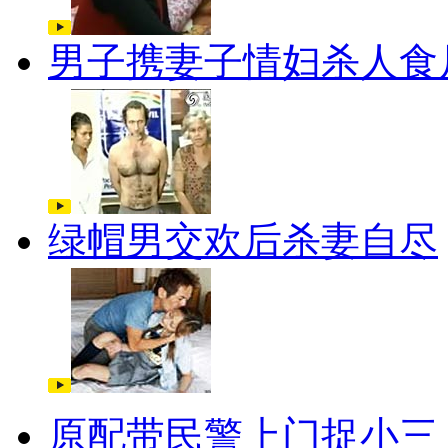
男子携妻子情妇杀人食
绿帽男交欢后杀妻自尽
原配带民警上门捉小三