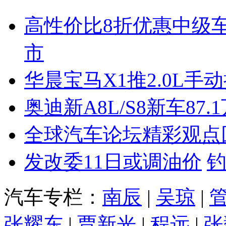
高性价比8折优惠中级
市
华晨宝马X1推2.0L手
奥迪新A8L/S8新车87.
全球汽车论坛精彩观点
发改委11日或调油价
汽车专栏：
南辰
|
吴琼
|
张耀东
|
贾新光
|
程远
|
张