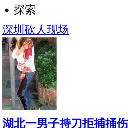
探索
深圳砍人现场
湖北一男子持刀拒捕捅伤