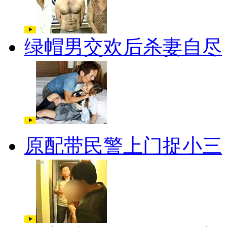
绿帽男交欢后杀妻自尽
原配带民警上门捉小三