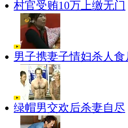
村官受贿10万上缴无门
男子携妻子情妇杀人食
绿帽男交欢后杀妻自尽