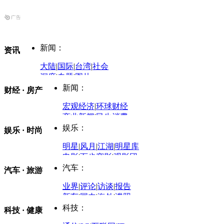
新闻：
资讯
大陆
|
国际
|
台湾
|
社会
深度
|
专题
|
图片
中国政要资料库
新闻：
财经 · 房产
评论：
宏观经济
|
环球财经
商业新闻
|
民生消费
时事开讲
娱乐：
娱乐 · 时尚
评论：
军事：
明星
|
风月
|
江湖
|
明星库
商业评论
|
宏观分析
电影
|
百步穿影
|
观影团
防务观察
|
防务写真
金融观察
|
财知道
星座
|
塔罗
|
演出
汽车：
汽车 · 旅游
中国军情
|
环球军情
外媒视角
凤凰网·非常道
|
星光邦
业界
|
评论
|
访谈
|
报告
体育：
股票：
时尚：
新车
|
国内
|
海外
|
谍照
购车
|
导购
|
试驾
|
图解
科技：
NBA
|
CBA
|
大局观
科技 · 健康
炒股大赛
|
图解资金流向
时装
|
美容
|
美体
|
论坛
文化
|
人文
|
酷车
|
游记
中超
|
国际足球
|
图片
投资观察
|
龙虎榜点评