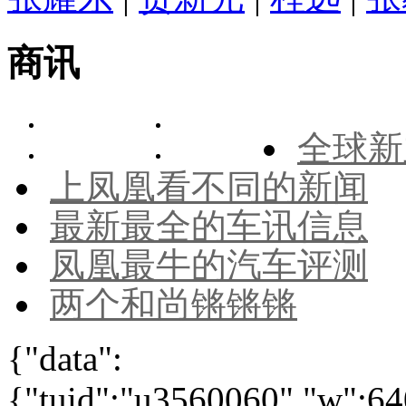
商讯
全球新
上凤凰看不同的新闻
最新最全的车讯信息
凤凰最牛的汽车评测
两个和尚锵锵锵
{"data":
{"tuid":"u3560060","w":640