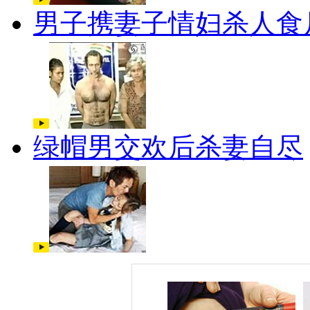
男子携妻子情妇杀人食
绿帽男交欢后杀妻自尽