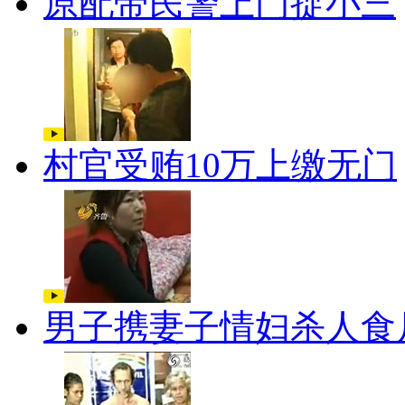
原配带民警上门捉小三
村官受贿10万上缴无门
男子携妻子情妇杀人食