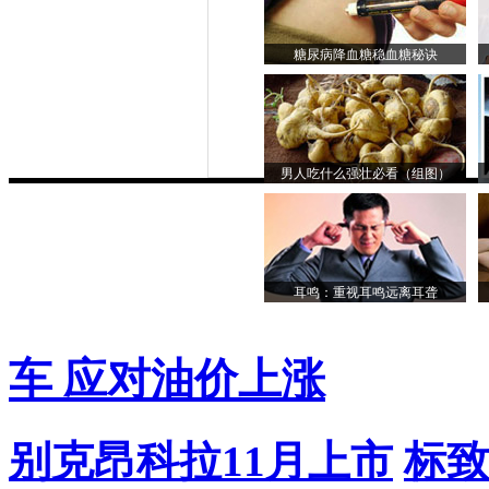
糖尿病降血糖稳血糖秘诀
男人吃什么强壮必看（组图）
耳鸣：重视耳鸣远离耳聋
车 应对油价上涨
别克昂科拉11月上市
标致