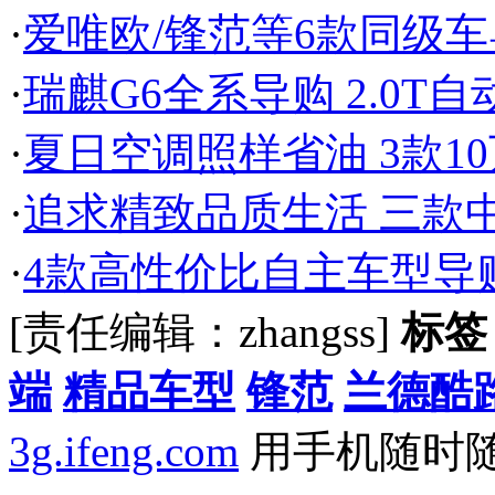
·
爱唯欧/锋范等6款同级车导
·
瑞麒G6全系导购 2.0T
·
夏日空调照样省油 3款1
·
追求精致品质生活 三款
·
4款高性价比自主车型导
[责任编辑：zhangss]
标签
端
精品车型
锋范
兰德酷
3g.ifeng.com
用手机随时