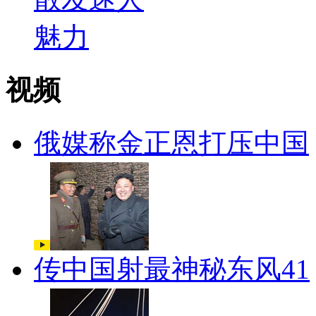
视频
俄媒称金正恩打压中国
传中国射最神秘东风41