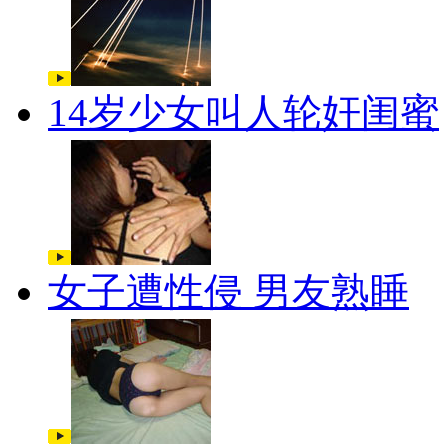
14岁少女叫人轮奸闺蜜
女子遭性侵 男友熟睡