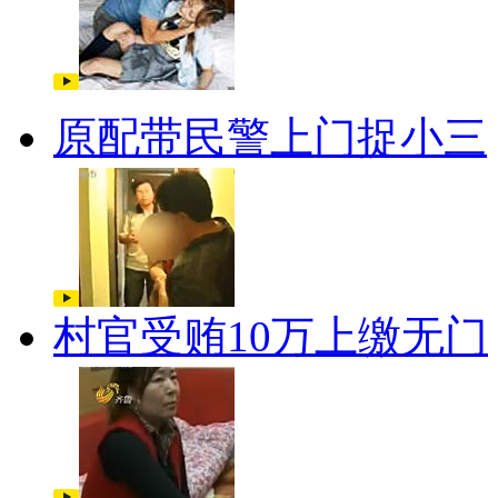
原配带民警上门捉小三
村官受贿10万上缴无门