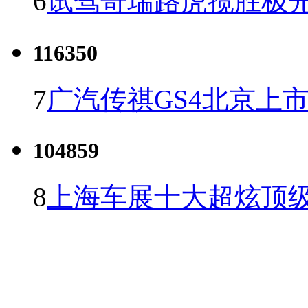
6
试驾奇瑞路虎揽胜极光
116350
7
广汽传祺GS4北京上市 
104859
8
上海车展十大超炫顶级