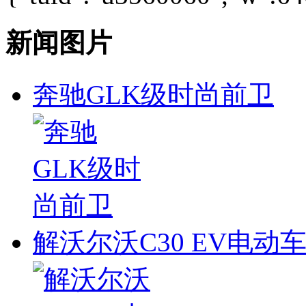
新闻图片
奔驰GLK级时尚前卫
解沃尔沃C30 EV电动