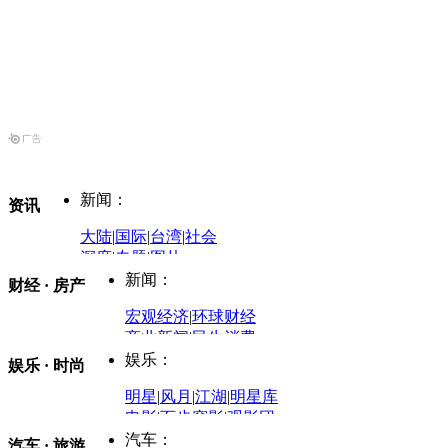
新闻：
资讯
大陆
|
国际
|
台湾
|
社会
深度
|
专题
|
图片
中国政要资料库
新闻：
财经 · 房产
评论：
宏观经济
|
环球财经
商业新闻
|
民生消费
时事开讲
娱乐：
娱乐 · 时尚
评论：
军事：
明星
|
风月
|
江湖
|
明星库
商业评论
|
宏观分析
电影
|
百步穿影
|
观影团
防务观察
|
防务写真
金融观察
|
财知道
星座
|
塔罗
|
演出
汽车：
汽车 · 旅游
中国军情
|
环球军情