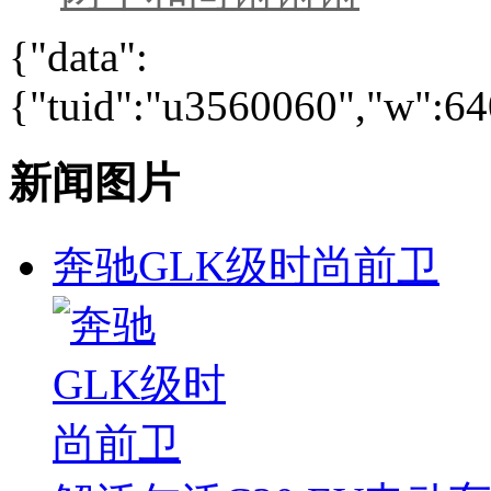
{"data":
{"tuid":"u3560060","w":640
新闻图片
奔驰GLK级时尚前卫