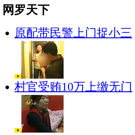
网罗天下
原配带民警上门捉小三
村官受贿10万上缴无门