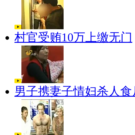
村官受贿10万上缴无门
男子携妻子情妇杀人食