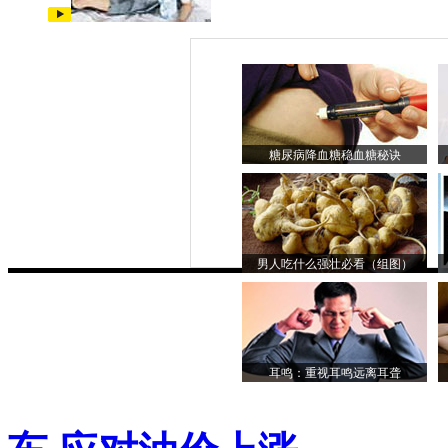
糖尿病降血糖稳血糖秘诀
男人吃什么强壮必看（组图）
耳鸣：重视耳鸣远离耳聋