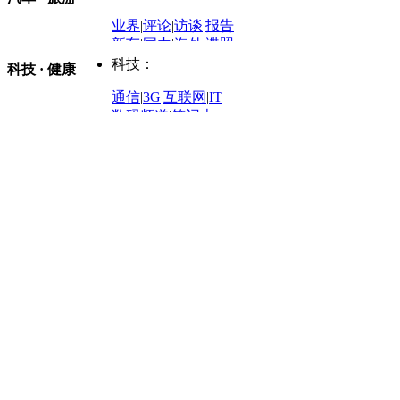
外媒视角
凤凰网·非常道
|
星光邦
业界
|
评论
|
访谈
|
报告
体育：
股票：
时尚：
新车
|
国内
|
海外
|
谍照
购车
|
导购
|
试驾
|
图解
科技：
NBA
|
CBA
|
大局观
科技 · 健康
炒股大赛
|
图解资金流向
时装
|
美容
|
美体
|
论坛
文化
|
人文
|
酷车
|
游记
中超
|
国际足球
|
图片
投资观察
|
龙虎榜点评
化妆品库
|
试用中心
通信
|
3G
|
互联网
|
IT
用车
|
专栏
|
二手车
黑马追踪
|
明星分析师
情感
|
奢侈品
|
图片
数码频道
|
笔记本
历史：
赛事
|
城市站
|
经销商
时尚品牌库
科技专题
|
探索
论坛
|
报价库
|
图片库
理财：
轶闻秘档
|
历史映像室
健康：
历史专题
|
民间说史
城市：
基金
|
理财
|
银行
|
保险
外汇
|
期货
|
黄金
养生
|
食疗
|
心理
|
疾病
文化：
对话
|
专栏
|
城市之星
收藏
|
职场
热点
|
论坛
|
找大夫
陕西
|
河南
|
广州
|
重庆
文化时评
|
文坛往事
图库
|
百科
|
疾病查询
青岛
|
福州
|
厦门
|
宁波
房产：
人文轶闻
|
文化热点
专题
|
卡路里计算器
辽宁
|
山东
|
天津
视频
|
健康无小事
资讯
|
政策
|
市场
|
专题
教育：
旅游：
高清大图
|
豪宅
|
家居
建筑
|
风水
|
访谈
|
置业
高考
|
公务员
|
考研
百家迹忆
|
全球GO
|
专题
房企
|
曝光
|
新盘
|
公寓
育人者
|
教育投诉
游中感动
|
红酒美食
别墅
|
商业
|
旅游
|
海外
出境游
|
国内游
|
周边游
养老
|
热帖
|
宅男宅女
列国志
|
九州记
|
浮生闲