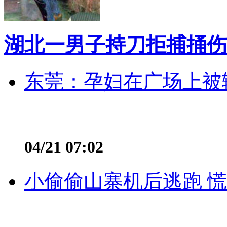
湖北一男子持刀拒捕捅伤
东莞：孕妇在广场上被辅
04/21 07:02
小偷偷山寨机后逃跑 慌不