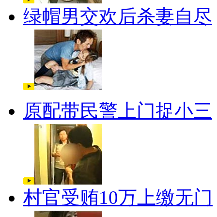
绿帽男交欢后杀妻自尽
原配带民警上门捉小三
村官受贿10万上缴无门