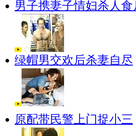
男子携妻子情妇杀人食
绿帽男交欢后杀妻自尽
原配带民警上门捉小三