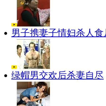
男子携妻子情妇杀人食
绿帽男交欢后杀妻自尽