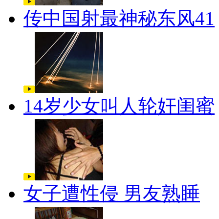
传中国射最神秘东风41
14岁少女叫人轮奸闺蜜
女子遭性侵 男友熟睡