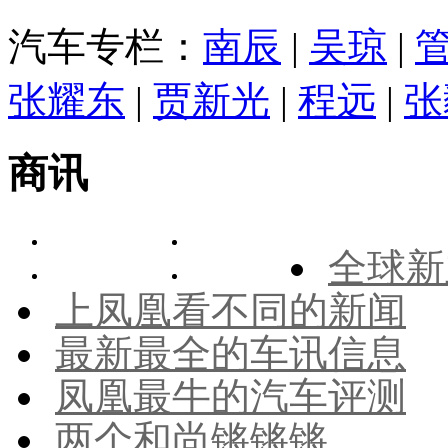
汽车专栏：
南辰
|
吴琼
|
张耀东
|
贾新光
|
程远
|
张
商讯
全球新
上凤凰看不同的新闻
最新最全的车讯信息
凤凰最牛的汽车评测
两个和尚锵锵锵