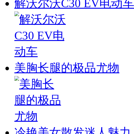
解沃尔沃C30 EV电动
美胸长腿的极品尤物
冷艳美女散发迷人魅力