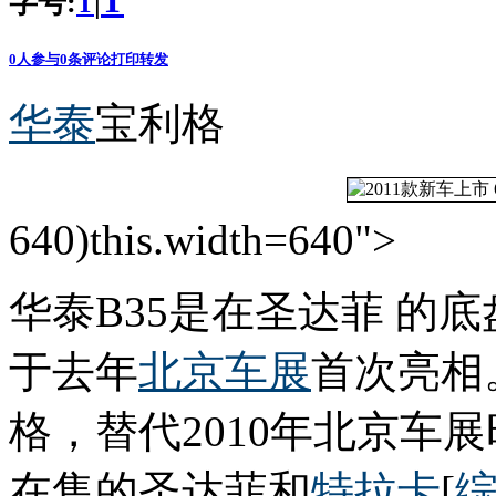
T
字号:
|
T
0
人参与
0
条评论
打印
转发
华泰
宝利格
640)this.width=640">
华泰B35是在圣达菲 的
于去年
北京车展
首次亮相
格，替代2010年北京车
在售的圣达菲和
特拉卡
[