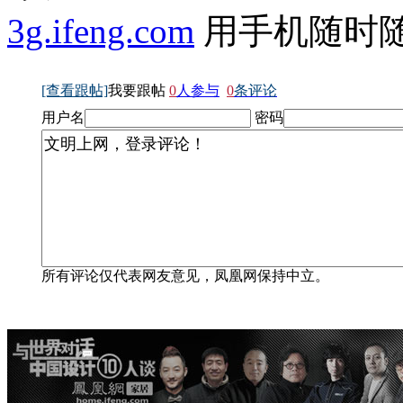
3g.ifeng.com
用手机随时
[查看跟帖]
我要跟帖
0
人参与
0
条评论
用户名
密码
所有评论仅代表网友意见，凤凰网保持中立。