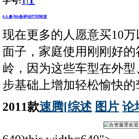
T
字号:
|
T
0
人参与
0
条评论
打印
转发
现在更多的人愿意买10万
面子，家庭使用刚刚好的
岭，因为这些车型在外型
步基础上增加轻松愉快的
2011款
速腾
[
综述
图片
论