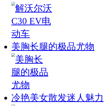
美胸长腿的极品尤物
冷艳美女散发迷人魅力