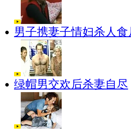
男子携妻子情妇杀人食
绿帽男交欢后杀妻自尽