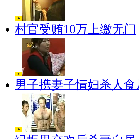
村官受贿10万上缴无门
男子携妻子情妇杀人食