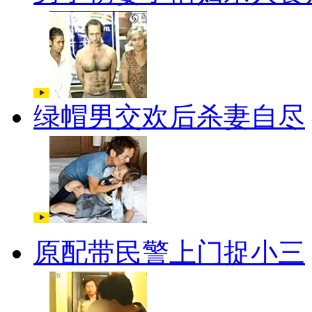
绿帽男交欢后杀妻自尽
原配带民警上门捉小三