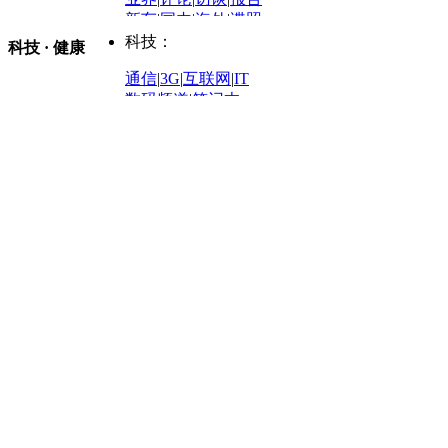
体育：
股票：
时尚：
新车
|
国内
|
海外
|
谍照
购车
|
导购
|
试驾
|
图解
科技：
NBA
|
CBA
|
大局观
科技 · 健康
炒股大赛
|
图解资金流向
时装
|
美容
|
美体
|
论坛
文化
|
人文
|
酷车
|
游记
中超
|
国际足球
|
图片
投资观察
|
龙虎榜点评
化妆品库
|
试用中心
通信
|
3G
|
互联网
|
IT
用车
|
专栏
|
二手车
黑马追踪
|
明星分析师
情感
|
奢侈品
|
图片
数码频道
|
笔记本
历史：
赛事
|
城市站
|
经销商
时尚品牌库
科技专题
|
探索
论坛
|
报价库
|
图片库
理财：
轶闻秘档
|
历史映像室
健康：
历史专题
|
民间说史
城市：
基金
|
理财
|
银行
|
保险
外汇
|
期货
|
黄金
养生
|
食疗
|
心理
|
疾病
文化：
对话
|
专栏
|
城市之星
收藏
|
职场
热点
|
论坛
|
找大夫
陕西
|
河南
|
广州
|
重庆
文化时评
|
文坛往事
图库
|
百科
|
疾病查询
青岛
|
福州
|
厦门
|
宁波
房产：
人文轶闻
|
文化热点
专题
|
卡路里计算器
辽宁
|
山东
|
天津
视频
|
健康无小事
资讯
|
政策
|
市场
|
专题
教育：
旅游：
高清大图
|
豪宅
|
家居
建筑
|
风水
|
访谈
|
置业
高考
|
公务员
|
考研
百家迹忆
|
全球GO
|
专题
房企
|
曝光
|
新盘
|
公寓
育人者
|
教育投诉
游中感动
|
红酒美食
别墅
|
商业
|
旅游
|
海外
出境游
|
国内游
|
周边游
养老
|
热帖
|
宅男宅女
列国志
|
九州记
|
浮生闲
景点大全
|
高清大图