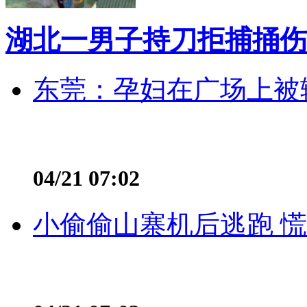
湖北一男子持刀拒捕捅伤
东莞：孕妇在广场上被辅
04/21 07:02
小偷偷山寨机后逃跑 慌不