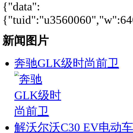
{"data":
{"tuid":"u3560060","w":640
新闻图片
奔驰GLK级时尚前卫
解沃尔沃C30 EV电动