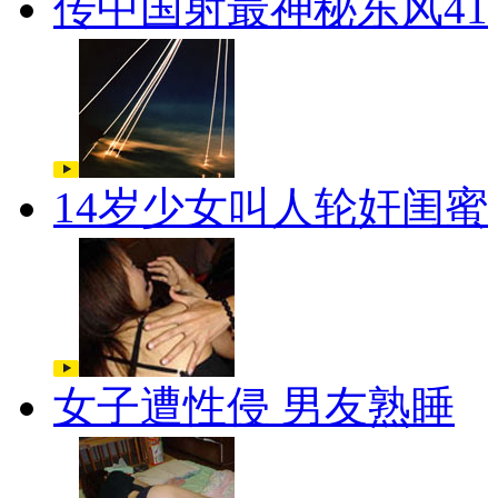
传中国射最神秘东风41
14岁少女叫人轮奸闺蜜
女子遭性侵 男友熟睡