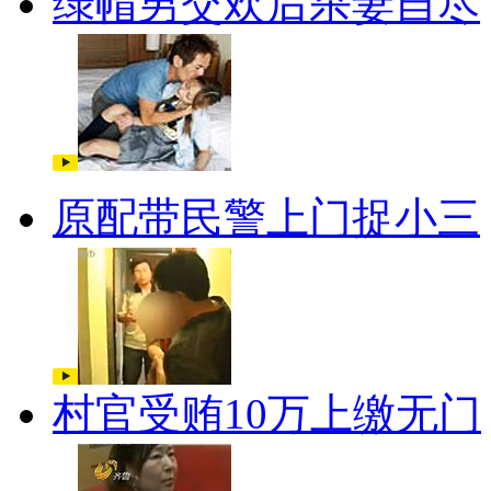
绿帽男交欢后杀妻自尽
原配带民警上门捉小三
村官受贿10万上缴无门