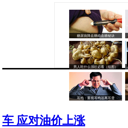
糖尿病降血糖稳血糖秘诀
男人吃什么强壮必看（组图）
耳鸣：重视耳鸣远离耳聋
车 应对油价上涨