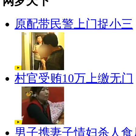
网罗天下
原配带民警上门捉小三
村官受贿10万上缴无门
男子携妻子情妇杀人食