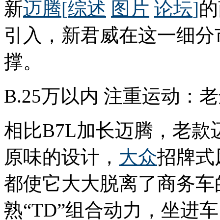
新
迈腾
[
综述
图片
论坛
]
的
引入，新君威在这一细分
撑。
B.25万以内 注重运动：
相比B7L加长迈腾，老
原味的设计，
大众
招牌式
都使它大大脱离了商务车
熟“TD”组合动力，坐进