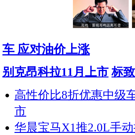
耳鸣：重视耳鸣远离耳聋
车 应对油价上涨
别克昂科拉11月上市
标致
高性价比8折优惠中级
市
华晨宝马X1推2.0L手