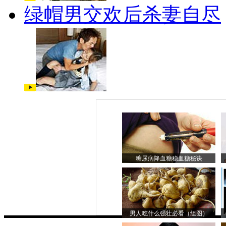
绿帽男交欢后杀妻自尽
糖尿病降血糖稳血糖秘诀
男人吃什么强壮必看（组图）