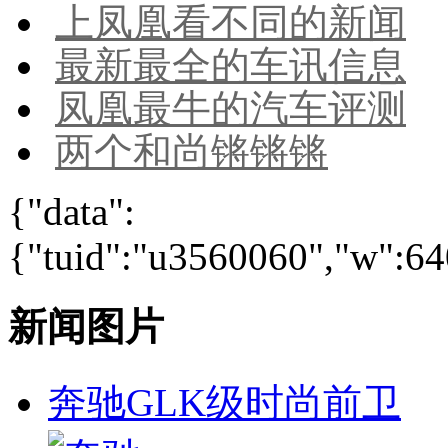
上凤凰看不同的新闻
最新最全的车讯信息
凤凰最牛的汽车评测
两个和尚锵锵锵
{"data":
{"tuid":"u3560060","w":640
新闻图片
奔驰GLK级时尚前卫