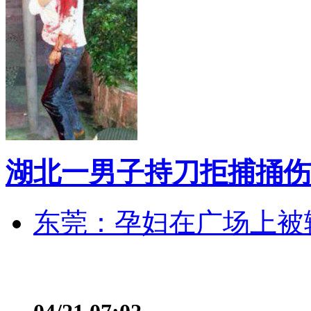
湖北一男子持刀拒捕捅伤
东莞：孕妇在广场上被辅