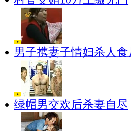
男子携妻子情妇杀人食
绿帽男交欢后杀妻自尽