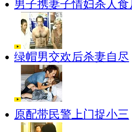
男子携妻子情妇杀人食
绿帽男交欢后杀妻自尽
原配带民警上门捉小三