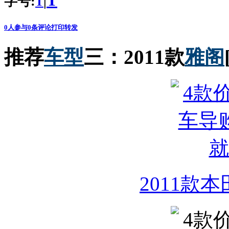
T
字号:
|
T
0
人参与
0
条评论
打印
转发
推荐
车型
三：2011款
雅阁
2011款本