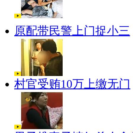
原配带民警上门捉小三
村官受贿10万上缴无门