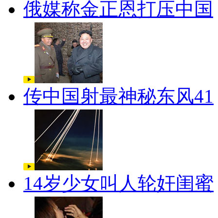
俄媒称金正恩打压中国
传中国射最神秘东风41
14岁少女叫人轮奸闺蜜