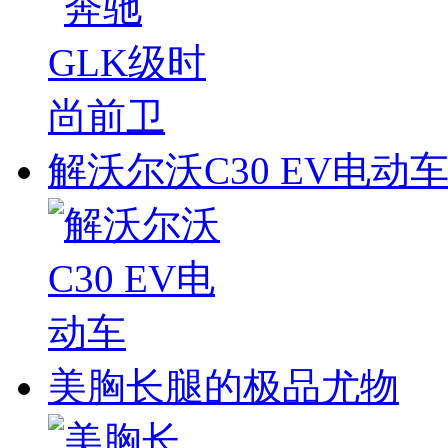
解沃尔沃C30 EV电动
美胸长腿的极品尤物