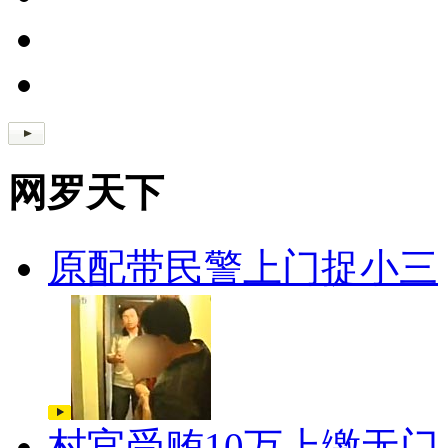
网罗天下
原配带民警上门捉小三
村官受贿10万上缴无门