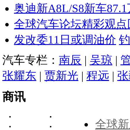
奥迪新A8L/S8新车87.
全球汽车论坛精彩观点
发改委11日或调油价
汽车专栏：
南辰
|
吴琼
|
张耀东
|
贾新光
|
程远
|
张
商讯
全球新