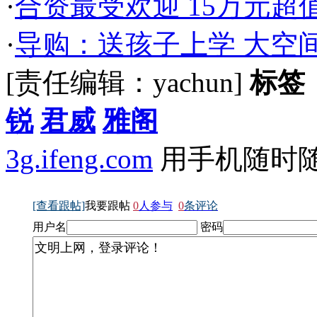
·
合资最受欢迎 15万元超值
·
导购：送孩子上学 大空间
[责任编辑：yachun]
标签
锐
君威
雅阁
3g.ifeng.com
用手机随时
[查看跟帖]
我要跟帖
0
人参与
0
条评论
用户名
密码