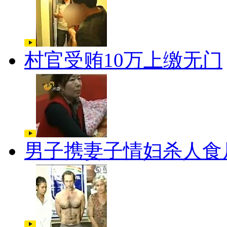
村官受贿10万上缴无门
男子携妻子情妇杀人食