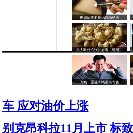
糖尿病降血糖稳血糖秘诀
男人吃什么强壮必看（组图）
耳鸣：重视耳鸣远离耳聋
车 应对油价上涨
别克昂科拉11月上市
标致