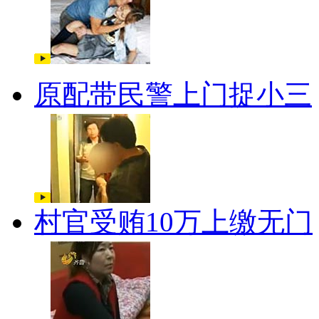
原配带民警上门捉小三
村官受贿10万上缴无门