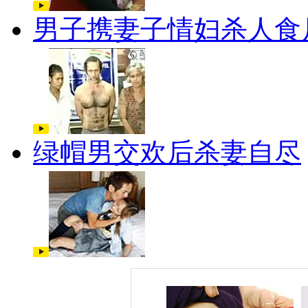
男子携妻子情妇杀人食
绿帽男交欢后杀妻自尽