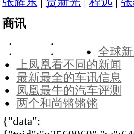
张耀东
|
贾新光
|
程远
|
张
商讯
全球新
上凤凰看不同的新闻
最新最全的车讯信息
凤凰最牛的汽车评测
两个和尚锵锵锵
{"data":