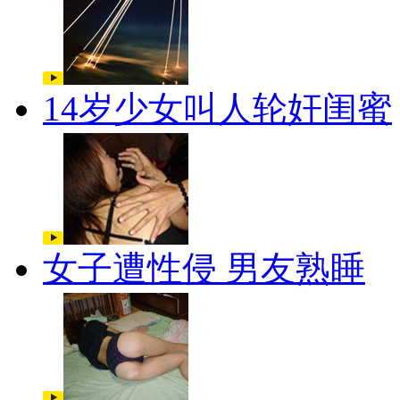
14岁少女叫人轮奸闺蜜
女子遭性侵 男友熟睡