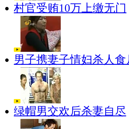
村官受贿10万上缴无门
男子携妻子情妇杀人食
绿帽男交欢后杀妻自尽