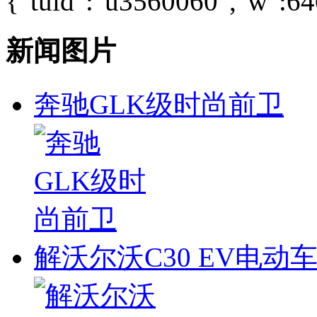
{"tuid":"u3560060","w":640
新闻图片
奔驰GLK级时尚前卫
解沃尔沃C30 EV电动