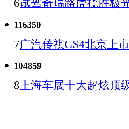
6
试驾奇瑞路虎揽胜极光
116350
7
广汽传祺GS4北京上市 
104859
8
上海车展十大超炫顶级