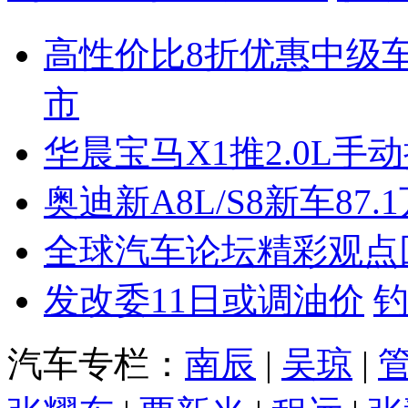
高性价比8折优惠中级
市
华晨宝马X1推2.0L手
奥迪新A8L/S8新车87.
全球汽车论坛精彩观点
发改委11日或调油价
汽车专栏：
南辰
|
吴琼
|