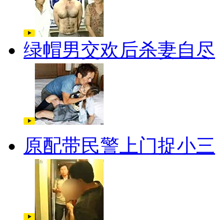
绿帽男交欢后杀妻自尽
原配带民警上门捉小三