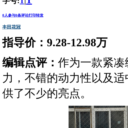
T
字号:
|
T
0
人参与
0
条评论
打印
转发
丰田
花冠
指导价：9.28-12.98万
编辑点评：
作为一款紧凑
力，不错的动力性以及适
供了不少的亮点。