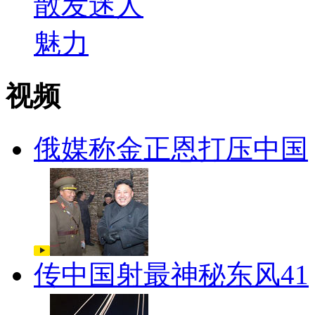
视频
俄媒称金正恩打压中国
传中国射最神秘东风41