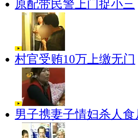
原配带民警上门捉小三
村官受贿10万上缴无门
男子携妻子情妇杀人食