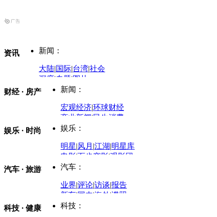
新闻：
资讯
大陆
|
国际
|
台湾
|
社会
深度
|
专题
|
图片
中国政要资料库
新闻：
财经 · 房产
评论：
宏观经济
|
环球财经
商业新闻
|
民生消费
时事开讲
娱乐：
娱乐 · 时尚
评论：
军事：
明星
|
风月
|
江湖
|
明星库
商业评论
|
宏观分析
电影
|
百步穿影
|
观影团
防务观察
|
防务写真
金融观察
|
财知道
星座
|
塔罗
|
演出
汽车：
汽车 · 旅游
中国军情
|
环球军情
外媒视角
凤凰网·非常道
|
星光邦
业界
|
评论
|
访谈
|
报告
体育：
股票：
时尚：
新车
|
国内
|
海外
|
谍照
购车
|
导购
|
试驾
|
图解
科技：
NBA
|
CBA
|
大局观
科技 · 健康
炒股大赛
|
图解资金流向
时装
|
美容
|
美体
|
论坛
文化
|
人文
|
酷车
|
游记
中超
|
国际足球
|
图片