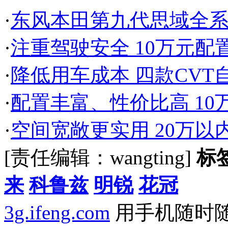
·
东风本田第九代思域全系导
·
注重驾驶安全 10万元
·
降低用车成本 四款CVT
·
配置丰富、性价比高 1
·
空间宽敞更实用 20万以
[责任编辑：wangting]
标
来
科鲁兹
明锐
花冠
3g.ifeng.com
用手机随时