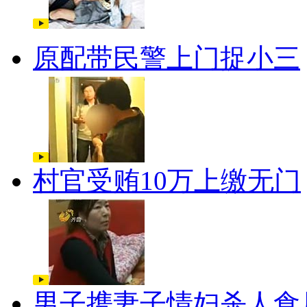
原配带民警上门捉小三
村官受贿10万上缴无门
男子携妻子情妇杀人食