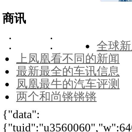
商讯
全球新
上凤凰看不同的新闻
最新最全的车讯信息
凤凰最牛的汽车评测
两个和尚锵锵锵
{"data":
{"tuid":"u3560060","w":640