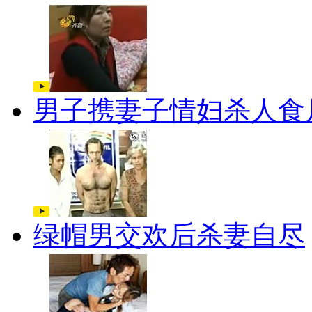
男子携妻子情妇杀人食
绿帽男交欢后杀妻自尽