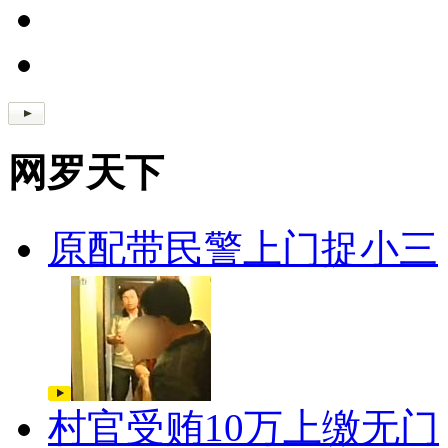
网罗天下
原配带民警上门捉小三
村官受贿10万上缴无门