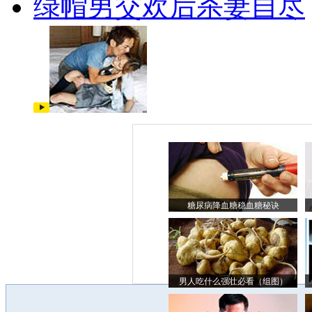
绿帽男交欢后杀妻自尽
糖尿病降血糖稳血糖秘诀
男人吃什么强壮必看（组图）