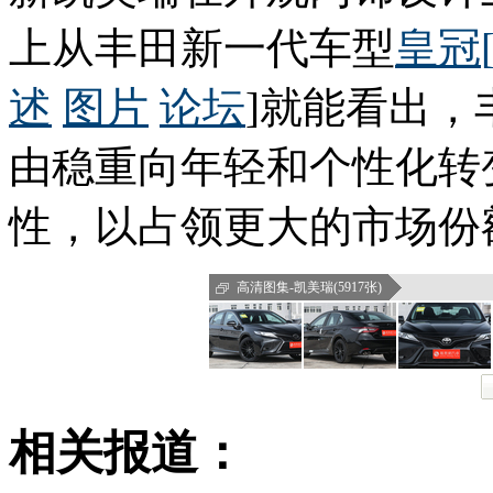
上从丰田新一代车型
皇冠
述
图片
论坛
]就能看出
由稳重向年轻和个性化转
性，以占领更大的市场份
高清图集-凯美瑞(5917张)
相关报道：