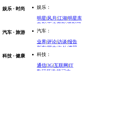
商业新闻
|
民生消费
时事开讲
娱乐：
娱乐 · 时尚
评论：
军事：
明星
|
风月
|
江湖
|
明星库
商业评论
|
宏观分析
电影
|
百步穿影
|
观影团
防务观察
|
防务写真
金融观察
|
财知道
星座
|
塔罗
|
演出
汽车：
汽车 · 旅游
中国军情
|
环球军情
外媒视角
凤凰网·非常道
|
星光邦
业界
|
评论
|
访谈
|
报告
体育：
股票：
时尚：
新车
|
国内
|
海外
|
谍照
购车
|
导购
|
试驾
|
图解
科技：
NBA
|
CBA
|
大局观
科技 · 健康
炒股大赛
|
图解资金流向
时装
|
美容
|
美体
|
论坛
文化
|
人文
|
酷车
|
游记
中超
|
国际足球
|
图片
投资观察
|
龙虎榜点评
化妆品库
|
试用中心
通信
|
3G
|
互联网
|
IT
用车
|
专栏
|
二手车
黑马追踪
|
明星分析师
情感
|
奢侈品
|
图片
数码频道
|
笔记本
历史：
赛事
|
城市站
|
经销商
时尚品牌库
科技专题
|
探索
论坛
|
报价库
|
图片库
理财：
轶闻秘档
|
历史映像室
健康：
历史专题
|
民间说史
城市：
基金
|
理财
|
银行
|
保险
外汇
|
期货
|
黄金
养生
|
食疗
|
心理
|
疾病
文化：
对话
|
专栏
|
城市之星
收藏
|
职场
热点
|
论坛
|
找大夫
陕西
|
河南
|
广州
|
重庆
文化时评
|
文坛往事
图库
|
百科
|
疾病查询
青岛
|
福州
|
厦门
|
宁波
房产：
人文轶闻
|
文化热点
专题
|
卡路里计算器
辽宁
|
山东
|
天津
视频
|
健康无小事
资讯
|
政策
|
市场
|
专题
教育：
旅游：
高清大图
|
豪宅
|
家居