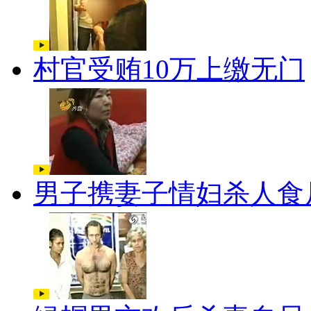
村官受贿10万上缴无门
男子携妻子情妇杀人食