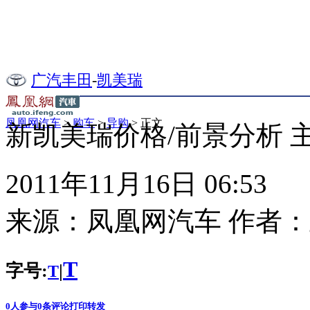
广汽丰田
-
凯美瑞
凤凰网汽车
>
购车
>
导购
> 正文
新凯美瑞价格/前景分析 主
2011年11月16日 06:53
来源：
凤凰网汽车
作者：
T
字号:
|
T
0
人参与
0
条评论
打印
转发