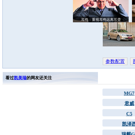
耳鸣：重视耳鸣远离耳聋
参数配置
看过
凯美瑞
的网友还关注
MG7
君威
C5
凯泽
瑞麒G