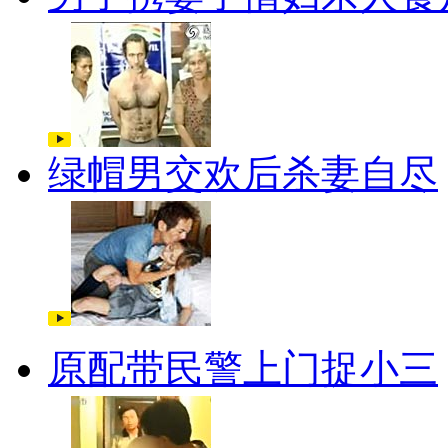
绿帽男交欢后杀妻自尽
原配带民警上门捉小三