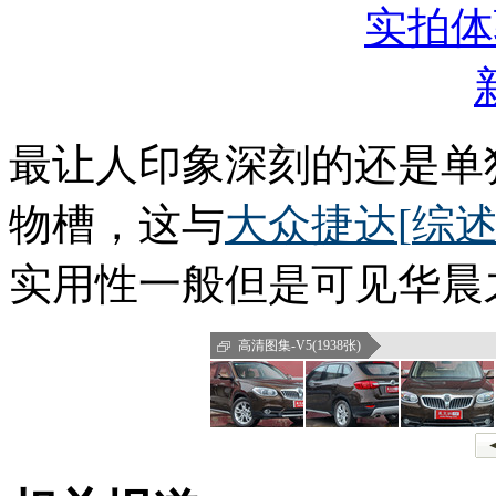
最让人印象深刻的还是单
物槽，这与
大众
捷达
[
综
实用性一般但是可见华晨
高清图集-V5(1938张)