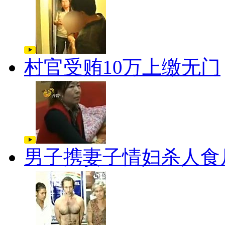
村官受贿10万上缴无门
男子携妻子情妇杀人食