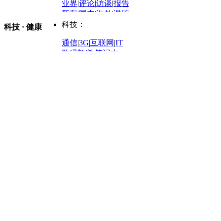
业界
|
评论
|
访谈
|
报告
体育：
股票：
时尚：
新车
|
国内
|
海外
|
谍照
购车
|
导购
|
试驾
|
图解
科技：
NBA
|
CBA
|
大局观
科技 · 健康
炒股大赛
|
图解资金流向
时装
|
美容
|
美体
|
论坛
文化
|
人文
|
酷车
|
游记
中超
|
国际足球
|
图片
投资观察
|
龙虎榜点评
化妆品库
|
试用中心
通信
|
3G
|
互联网
|
IT
用车
|
专栏
|
二手车
黑马追踪
|
明星分析师
情感
|
奢侈品
|
图片
数码频道
|
笔记本
历史：
赛事
|
城市站
|
经销商
时尚品牌库
科技专题
|
探索
论坛
|
报价库
|
图片库
理财：
轶闻秘档
|
历史映像室
健康：
历史专题
|
民间说史
城市：
基金
|
理财
|
银行
|
保险
外汇
|
期货
|
黄金
养生
|
食疗
|
心理
|
疾病
文化：
对话
|
专栏
|
城市之星
收藏
|
职场
热点
|
论坛
|
找大夫
陕西
|
河南
|
广州
|
重庆
文化时评
|
文坛往事
图库
|
百科
|
疾病查询
青岛
|
福州
|
厦门
|
宁波
房产：
人文轶闻
|
文化热点
专题
|
卡路里计算器
辽宁
|
山东
|
天津
视频
|
健康无小事
资讯
|
政策
|
市场
|
专题
教育：
旅游：
高清大图
|
豪宅
|
家居
建筑
|
风水
|
访谈
|
置业
高考
|
公务员
|
考研
百家迹忆
|
全球GO
|
专题
房企
|
曝光
|
新盘
|
公寓
育人者
|
教育投诉
游中感动
|
红酒美食
别墅
|
商业
|
旅游
|
海外
出境游
|
国内游
|
周边游
养老
|
热帖
|
宅男宅女
列国志
|
九州记
|
浮生闲
景点大全
|
高清大图