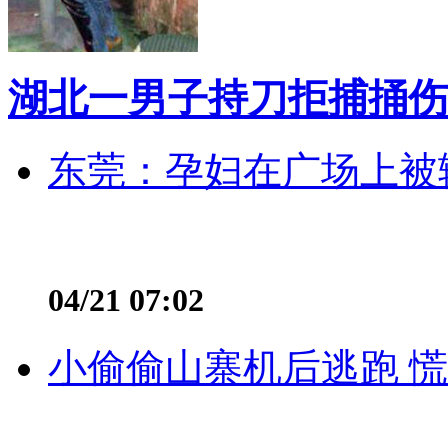
湖北一男子持刀拒捕捅伤
东莞：孕妇在广场上被辅
04/21 07:02
小偷偷山寨机后逃跑 慌不