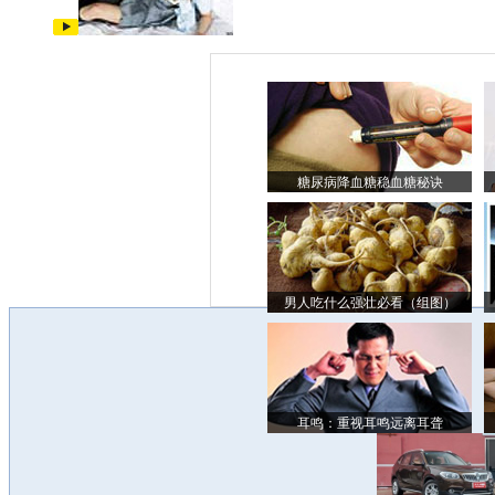
糖尿病降血糖稳血糖秘诀
男人吃什么强壮必看（组图）
耳鸣：重视耳鸣远离耳聋