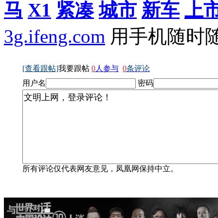
马
X1
紧凑
城市
新车
上
3g.ifeng.com
用手机随时
[查看跟帖]
我要跟帖
0
人参与
0
条评论
用户名
密码
所有评论仅代表网友意见，凤凰网保持中立。