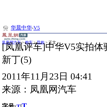
华晨中华
-
V5
凤凰网汽车
>
购车
>
导购
> 正文
[凤凰评车]中华V5实拍体
新丁(5)
2011年11月23日 04:41
来源：
凤凰网汽车
T
字号:
|
T