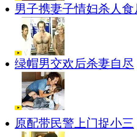
男子携妻子情妇杀人食
绿帽男交欢后杀妻自尽
原配带民警上门捉小三