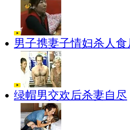
男子携妻子情妇杀人食
绿帽男交欢后杀妻自尽