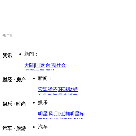
新闻：
资讯
大陆
|
国际
|
台湾
|
社会
深度
|
专题
|
图片
中国政要资料库
新闻：
财经 · 房产
评论：
宏观经济
|
环球财经
商业新闻
|
民生消费
时事开讲
娱乐：
娱乐 · 时尚
评论：
军事：
明星
|
风月
|
江湖
|
明星库
商业评论
|
宏观分析
电影
|
百步穿影
|
观影团
防务观察
|
防务写真
金融观察
|
财知道
星座
|
塔罗
|
演出
汽车：
汽车 · 旅游
中国军情
|
环球军情
外媒视角
凤凰网·非常道
|
星光邦