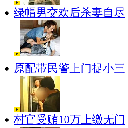
绿帽男交欢后杀妻自尽
原配带民警上门捉小三
村官受贿10万上缴无门