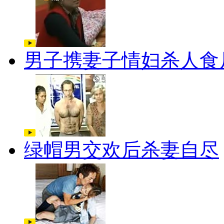
男子携妻子情妇杀人食
绿帽男交欢后杀妻自尽