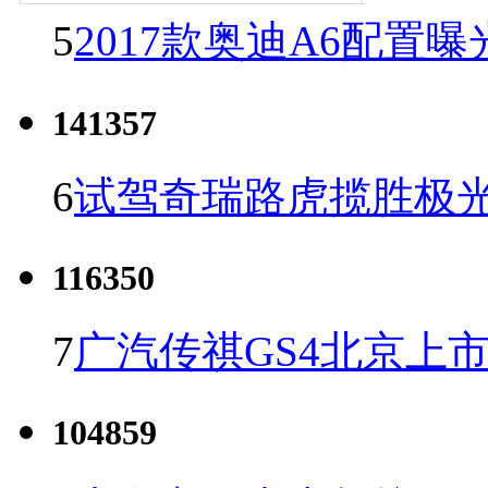
5
2017款奥迪A6配置曝
141357
6
试驾奇瑞路虎揽胜极光
116350
7
广汽传祺GS4北京上市 
104859