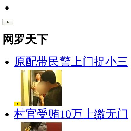
网罗天下
原配带民警上门捉小三
村官受贿10万上缴无门