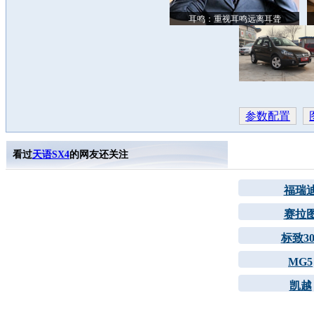
耳鸣：重视耳鸣远离耳聋
参数配置
看过
天语SX4
的网友还关注
福瑞
赛拉
标致30
MG5
凯越