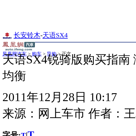
长安铃木
-
天语SX4
凤凰网汽车
>
购车
>
导购
> 正文
天语SX4锐骑版购买指南 
均衡
2011年12月28日 10:17
来源：
网上车市
作者：
王
T
字号:
|
T