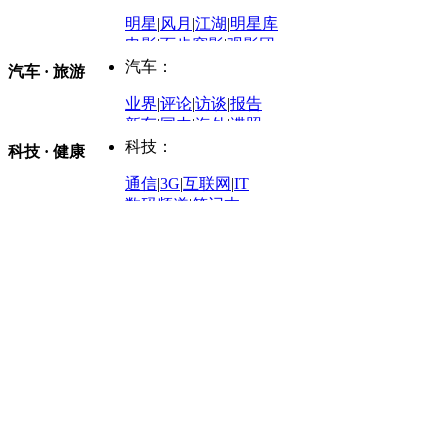
评论：
军事：
明星
|
风月
|
江湖
|
明星库
商业评论
|
宏观分析
电影
|
百步穿影
|
观影团
防务观察
|
防务写真
金融观察
|
财知道
星座
|
塔罗
|
演出
汽车：
汽车 · 旅游
中国军情
|
环球军情
外媒视角
凤凰网·非常道
|
星光邦
业界
|
评论
|
访谈
|
报告
体育：
股票：
时尚：
新车
|
国内
|
海外
|
谍照
购车
|
导购
|
试驾
|
图解
科技：
NBA
|
CBA
|
大局观
科技 · 健康
炒股大赛
|
图解资金流向
时装
|
美容
|
美体
|
论坛
文化
|
人文
|
酷车
|
游记
中超
|
国际足球
|
图片
投资观察
|
龙虎榜点评
化妆品库
|
试用中心
通信
|
3G
|
互联网
|
IT
用车
|
专栏
|
二手车
黑马追踪
|
明星分析师
情感
|
奢侈品
|
图片
数码频道
|
笔记本
历史：
赛事
|
城市站
|
经销商
时尚品牌库
科技专题
|
探索
论坛
|
报价库
|
图片库
理财：
轶闻秘档
|
历史映像室
健康：
历史专题
|
民间说史
城市：
基金
|
理财
|
银行
|
保险
外汇
|
期货
|
黄金
养生
|
食疗
|
心理
|
疾病
文化：
对话
|
专栏
|
城市之星
收藏
|
职场
热点
|
论坛
|
找大夫
陕西
|
河南
|
广州
|
重庆
文化时评
|
文坛往事
图库
|
百科
|
疾病查询
青岛
|
福州
|
厦门
|
宁波
房产：
人文轶闻
|
文化热点
专题
|
卡路里计算器
辽宁
|
山东
|
天津
视频
|
健康无小事
资讯
|
政策
|
市场
|
专题
教育：
旅游：
高清大图
|
豪宅
|
家居
建筑
|
风水
|
访谈
|
置业
高考
|
公务员
|
考研
百家迹忆
|
全球GO
|
专题