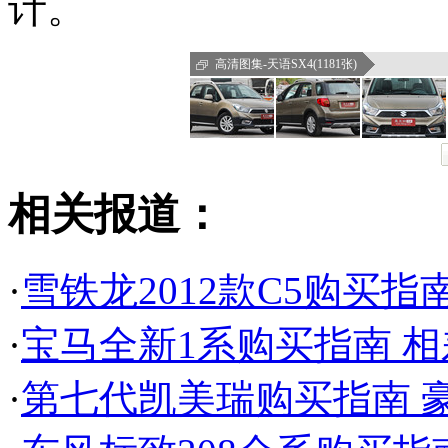
计。
高清图集-天语SX4(1181张)
相关报道：
·
雪铁龙2012款C5购买指
·
宝马全新1系购买指南 相
·
第七代凯美瑞购买指南 