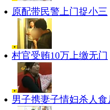
原配带民警上门捉小三
村官受贿10万上缴无门
男子携妻子情妇杀人食