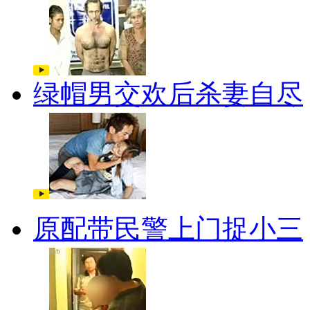
绿帽男交欢后杀妻自尽
原配带民警上门捉小三