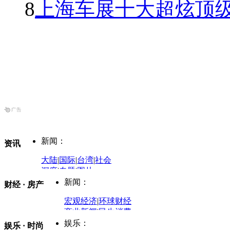
8
上海车展十大超炫顶级
新闻：
资讯
大陆
|
国际
|
台湾
|
社会
深度
|
专题
|
图片
中国政要资料库
新闻：
财经 · 房产
评论：
宏观经济
|
环球财经
商业新闻
|
民生消费
时事开讲
娱乐：
娱乐 · 时尚