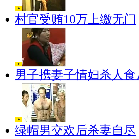
村官受贿10万上缴无门
男子携妻子情妇杀人食
绿帽男交欢后杀妻自尽