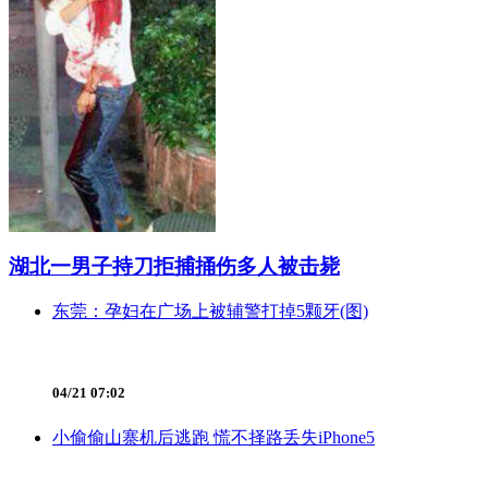
湖北一男子持刀拒捕捅伤多人被击毙
东莞：孕妇在广场上被辅警打掉5颗牙(图)
04/21 07:02
小偷偷山寨机后逃跑 慌不择路丢失iPhone5