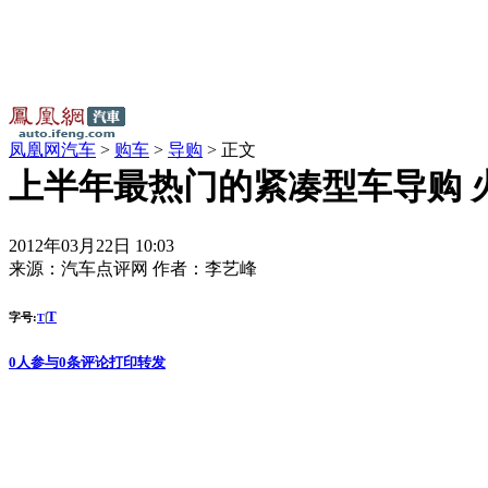
凤凰网汽车
>
购车
>
导购
> 正文
上半年最热门的紧凑型车导购 火
2012年03月22日 10:03
来源：
汽车点评网
作者：
李艺峰
T
字号:
|
T
0
人参与
0
条评论
打印
转发