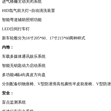
进气格栅主动关闭系统
HID氙气前大灯+自动清洗装置
智能弯道辅助照明功能
LED日间行车灯
新车轮毂分为16寸205*60、17寸215*60两种样式
内饰：
车载多媒体通讯娱乐系统
智能无钥匙动力启动系统
多功能4幅4向真皮方向盘
分别配备织物座椅、V型防潜滑高包裹性半皮前座椅、V型防
安全：
盲点监测系统