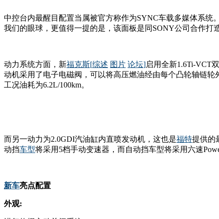
中控台内最醒目配置当属被官方称作为SYNC车载多媒体系
我们的眼球，更值得一提的是，该面板是同SONY公司合作打
动力系统方面，新
福克斯
[
综述
图片
论坛
]
启用全新1.6Ti-V
动机采用了电子电磁阀，可以将高压燃油经由每个凸轮轴链轮外
工况油耗为6.2L/100km。
而另一动力为2.0GDI汽油缸内直喷发动机，这也是
福特
提供的
动挡
车型
将采用5档手动变速器，而自动挡车型将采用六速Power
新车
亮点配置
外观: