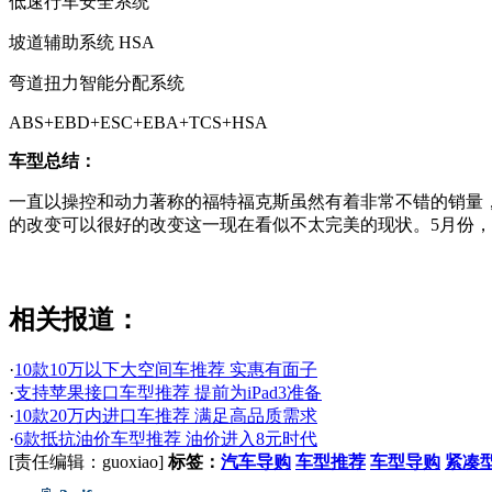
低速行车安全系统
坡道辅助系统 HSA
弯道扭力智能分配系统
ABS+EBD+ESC+EBA+TCS+HSA
车型总结：
一直以操控和动力著称的福特福克斯虽然有着非常不错的销量
的改变可以很好的改变这一现在看似不太完美的现状。5月份
相关报道：
·
10款10万以下大空间车推荐 实惠有面子
·
支持苹果接口车型推荐 提前为iPad3准备
·
10款20万内进口车推荐 满足高品质需求
·
6款抵抗油价车型推荐 油价进入8元时代
[责任编辑：guoxiao]
标签：
汽车导购
车型推荐
车型导购
紧凑