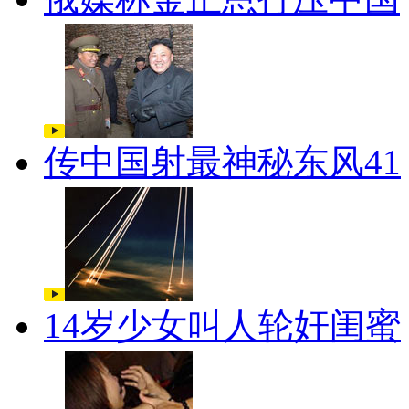
传中国射最神秘东风41
14岁少女叫人轮奸闺蜜