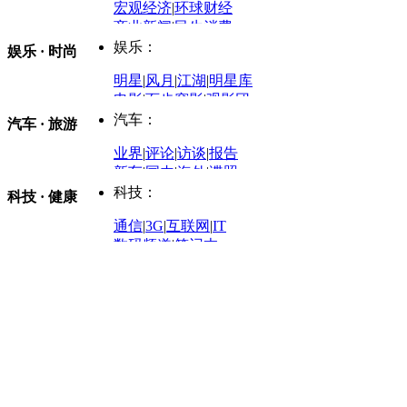
评论：
宏观经济
|
环球财经
商业新闻
|
民生消费
时事开讲
娱乐：
娱乐 · 时尚
评论：
军事：
明星
|
风月
|
江湖
|
明星库
商业评论
|
宏观分析
电影
|
百步穿影
|
观影团
防务观察
|
防务写真
金融观察
|
财知道
星座
|
塔罗
|
演出
汽车：
汽车 · 旅游
中国军情
|
环球军情
外媒视角
凤凰网·非常道
|
星光邦
业界
|
评论
|
访谈
|
报告
体育：
股票：
时尚：
新车
|
国内
|
海外
|
谍照
购车
|
导购
|
试驾
|
图解
科技：
NBA
|
CBA
|
大局观
科技 · 健康
炒股大赛
|
图解资金流向
时装
|
美容
|
美体
|
论坛
文化
|
人文
|
酷车
|
游记
中超
|
国际足球
|
图片
投资观察
|
龙虎榜点评
化妆品库
|
试用中心
通信
|
3G
|
互联网
|
IT
用车
|
专栏
|
二手车
黑马追踪
|
明星分析师
情感
|
奢侈品
|
图片
数码频道
|
笔记本
历史：
赛事
|
城市站
|
经销商
时尚品牌库
科技专题
|
探索
论坛
|
报价库
|
图片库
理财：
轶闻秘档
|
历史映像室
健康：
历史专题
|
民间说史
城市：
基金
|
理财
|
银行
|
保险
外汇
|
期货
|
黄金
养生
|
食疗
|
心理
|
疾病
文化：
对话
|
专栏
|
城市之星
收藏
|
职场
热点
|
论坛
|
找大夫
陕西
|
河南
|
广州
|
重庆
文化时评
|
文坛往事
图库
|
百科
|
疾病查询
青岛
|
福州
|
厦门
|
宁波
房产：
人文轶闻
|
文化热点
专题
|
卡路里计算器
辽宁
|
山东
|
天津