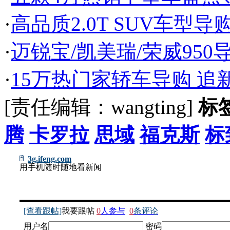
·
高品质2.0T SUV车型
·
迈锐宝/凯美瑞/荣威950导
·
15万热门家轿车导购 追
[责任编辑：wangting]
标
腾
卡罗拉
思域
福克斯
标
3g.ifeng.com
用手机随时随地看新闻
[查看跟帖]
我要跟帖
0
人参与
0
条评论
用户名
密码