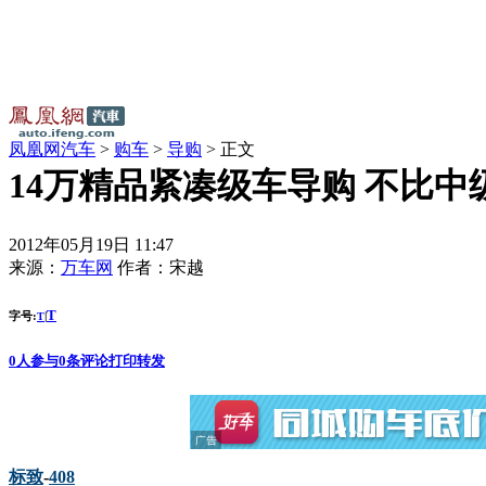
凤凰网汽车
>
购车
>
导购
> 正文
14万精品紧凑级车导购 不比中级
2012年05月19日 11:47
来源：
万车网
作者：
宋越
T
字号:
|
T
0
人参与
0
条评论
打印
转发
标致
-
408