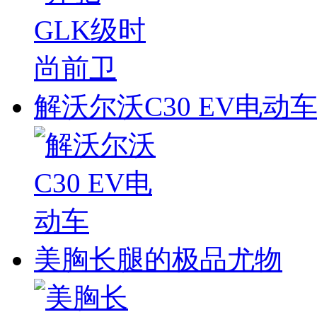
解沃尔沃C30 EV电动
美胸长腿的极品尤物