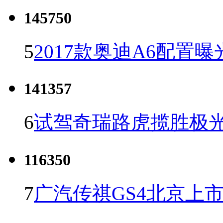
145750
5
2017款奥迪A6配置曝
141357
6
试驾奇瑞路虎揽胜极光
116350
7
广汽传祺GS4北京上市 