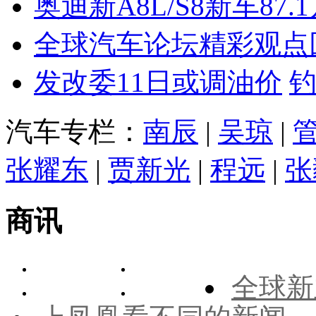
奥迪新A8L/S8新车87.
全球汽车论坛精彩观点
发改委11日或调油价
汽车专栏：
南辰
|
吴琼
|
张耀东
|
贾新光
|
程远
|
张
商讯
全球新