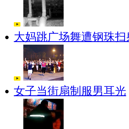
大妈跳广场舞遭钢珠扫
女子当街扇制服男耳光