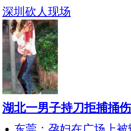
深圳砍人现场
湖北一男子持刀拒捕捅伤
东莞：孕妇在广场上被辅