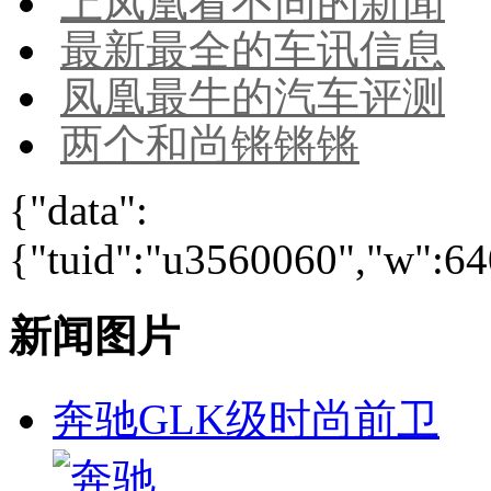
上凤凰看不同的新闻
最新最全的车讯信息
凤凰最牛的汽车评测
两个和尚锵锵锵
{"data":
{"tuid":"u3560060","w":640
新闻图片
奔驰GLK级时尚前卫