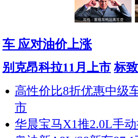
耳鸣：重视耳鸣远离耳聋
车 应对油价上涨
别克昂科拉11月上市
标致
高性价比8折优惠中级
市
华晨宝马X1推2.0L手