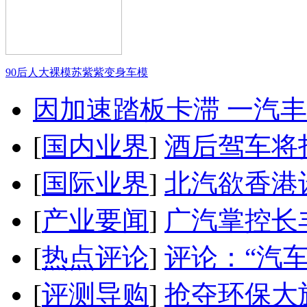
90后人大裸模苏紫紫变身车模
因加速踏板卡滞 一汽丰田
[
国内业界
]
酒后驾车将扣
[
国际业界
]
北汽欲香港
[
产业要闻
]
广汽掌控长
[
热点评论
]
评论：“汽
[
评测导购
]
抢夺环保大