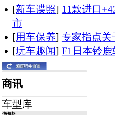
[
新车谍照
]
11款进口+
市
[
用车保养
]
专家指点关
[
玩车趣闻
]
F1日本铃
商讯
车型库
·按价格