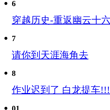
6
穿越历史-重返幽云十六
7
请你到天涯海角去
8
作业迟到了 白龙提车!!!
01