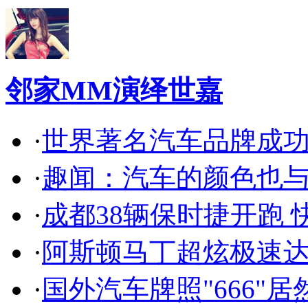
邻家MM演绎世嘉
·
世界著名汽车品牌成
·
趣闻：汽车的颜色也
·
成都38辆保时捷开跑 
·
阿斯顿马丁超炫极速达
·
国外汽车牌照"666"