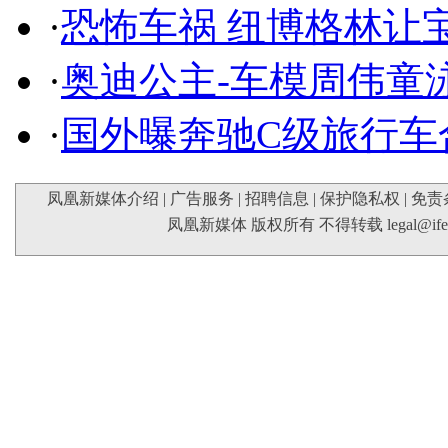
·
恐怖车祸 纽博格林让
·
奥迪公主-车模周伟童
·
国外曝奔驰C级旅行车
凤凰新媒体介绍
|
广告服务
|
招聘信息
|
保护隐私权
|
免责
凤凰新媒体 版权所有 不得转载
legal@if