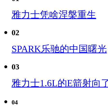
雅力士凭啥涅槃重生
02
SPARK乐驰的中国曙光
03
雅力士1.6L的E箭射向
04