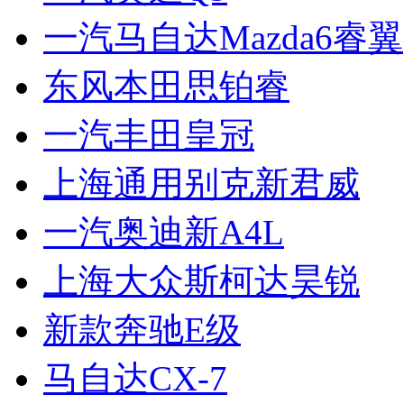
一汽马自达Mazda6睿翼
东风本田思铂睿
一汽丰田皇冠
上海通用别克新君威
一汽奥迪新A4L
上海大众斯柯达昊锐
新款奔驰E级
马自达CX-7