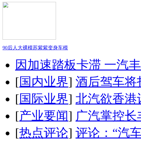
90后人大裸模苏紫紫变身车模
因加速踏板卡滞 一汽丰田
[
国内业界
]
酒后驾车将扣
[
国际业界
]
北汽欲香港
[
产业要闻
]
广汽掌控长
[
热点评论
]
评论：“汽