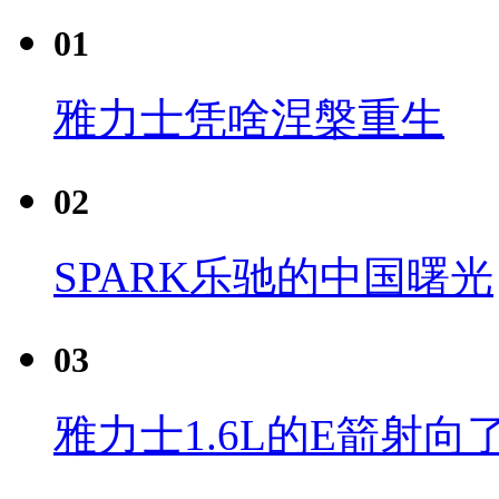
01
雅力士凭啥涅槃重生
02
SPARK乐驰的中国曙光
03
雅力士1.6L的E箭射向