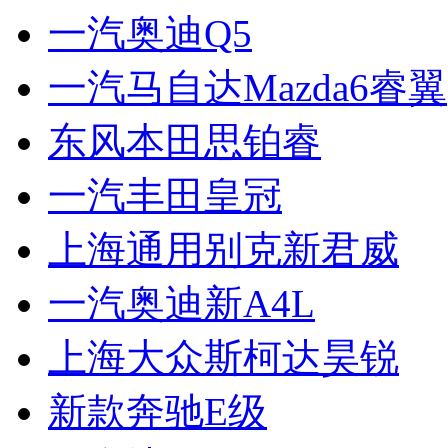
一汽奥迪Q5
一汽马自达Mazda6睿翼
东风本田思铂睿
一汽丰田皇冠
上海通用别克新君威
一汽奥迪新A4L
上海大众斯柯达昊锐
新款奔驰E级