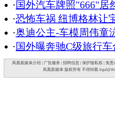
·
国外汽车牌照"666"
·
恐怖车祸 纽博格林让
·
奥迪公主-车模周伟童
·
国外曝奔驰C级旅行车
凤凰新媒体介绍
|
广告服务
|
招聘信息
|
保护隐私权
|
免责
凤凰新媒体 版权所有 不得转载
legal@if