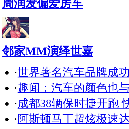
周润发偏爱房车
邻家MM演绎世嘉
·
世界著名汽车品牌成
·
趣闻：汽车的颜色也
·
成都38辆保时捷开跑 
·
阿斯顿马丁超炫极速达