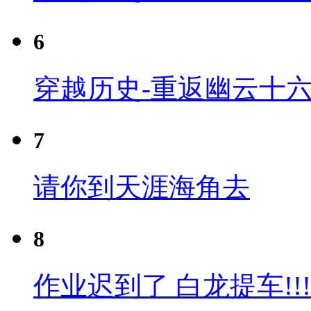
6
穿越历史-重返幽云十六
7
请你到天涯海角去
8
作业迟到了 白龙提车!!!