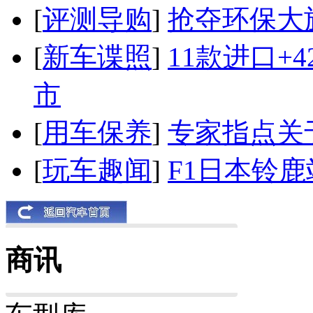
[
评测导购
]
抢夺环保大
[
新车谍照
]
11款进口+
市
[
用车保养
]
专家指点关
[
玩车趣闻
]
F1日本铃
商讯