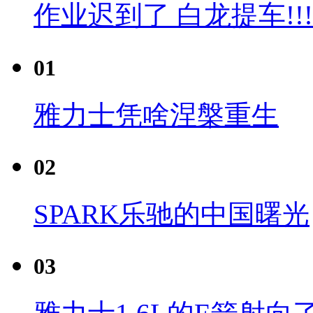
作业迟到了 白龙提车!!!
01
雅力士凭啥涅槃重生
02
SPARK乐驰的中国曙光
03