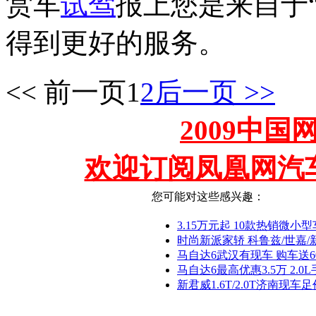
赏车
试驾
报上您是来自于
得到更好的服务。
<< 前一页
1
2
后一页 >>
2009中
欢迎订阅凤凰网汽
您可能对这些感兴趣：
3.15万元起 10款热销微小型
时尚新派家轿 科鲁兹/世嘉
马自达6武汉有现车 购车送6
马自达6最高优惠3.5万 2.0L
新君威1.6T/2.0T济南现