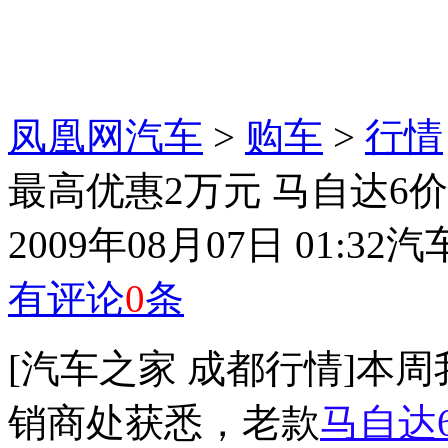
凤凰网汽车
>
购车
>
行情
最高优惠2万元 马自达6
2009年08月07日 01:32
汽
有评论
0
条
[汽车之家 成都行情]本
销商处获悉，老款
马自达