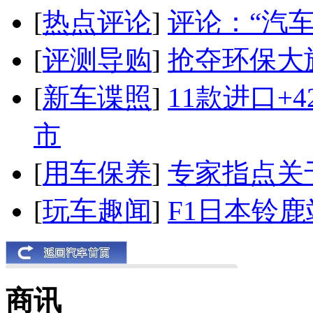
[
热点评论
]
评论：“汽
[
评测导购
]
抢夺环保大
[
新车谍照
]
11款进口+
市
[
用车保养
]
专家指点关
[
玩车趣闻
]
F1日本铃
商讯