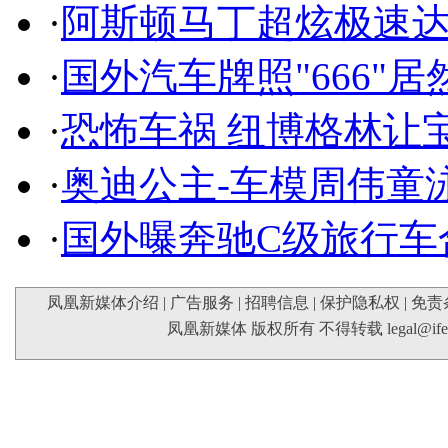
·
阿斯顿马丁超炫极速达
·
国外汽车牌照"666"
·
恐怖车祸 纽博格林让
·
奥迪公主-车模周伟童
·
国外曝奔驰C级旅行车
凤凰新媒体介绍
|
广告服务
|
招聘信息
|
保护隐私权
|
免责
凤凰新媒体 版权所有 不得转载
legal@if