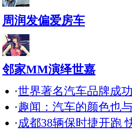
周润发偏爱房车
邻家MM演绎世嘉
·
世界著名汽车品牌成
·
趣闻：汽车的颜色也
·
成都38辆保时捷开跑 