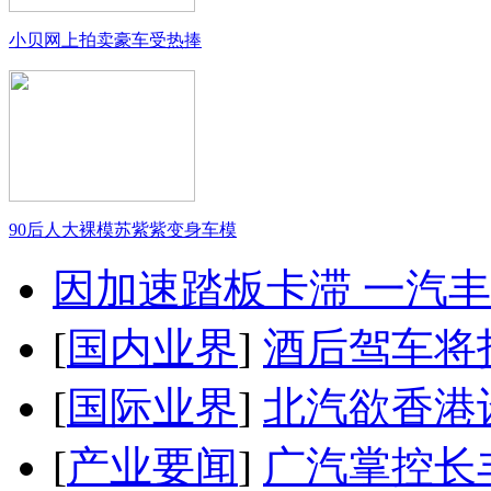
小贝网上拍卖豪车受热捧
90后人大裸模苏紫紫变身车模
因加速踏板卡滞 一汽丰田
[
国内业界
]
酒后驾车将扣
[
国际业界
]
北汽欲香港
[
产业要闻
]
广汽掌控长