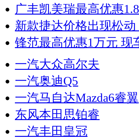
广丰凯美瑞最高优惠1.
新款捷达价格出现松动 
锋范最高优惠1万元 现
一汽大众高尔夫
一汽奥迪Q5
一汽马自达Mazda6睿翼
东风本田思铂睿
一汽丰田皇冠