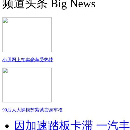
频道头条
Big News
小贝网上拍卖豪车受热捧
90后人大裸模苏紫紫变身车模
因加速踏板卡滞 一汽丰田