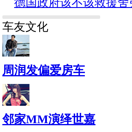
德国政府该不该救援舍
车友文化
周润发偏爱房车
邻家MM演绎世嘉