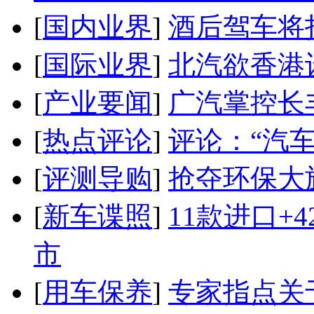
[
国内业界
]
酒后驾车将扣
[
国际业界
]
北汽欲香港
[
产业要闻
]
广汽掌控长
[
热点评论
]
评论：“汽
[
评测导购
]
抢夺环保大
[
新车谍照
]
11款进口+
市
[
用车保养
]
专家指点关