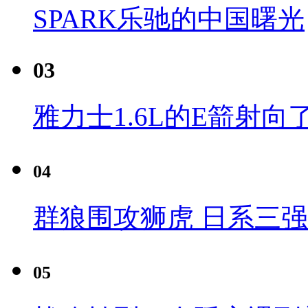
SPARK乐驰的中国曙光
03
雅力士1.6L的E箭射向
04
群狼围攻狮虎 日系三
05