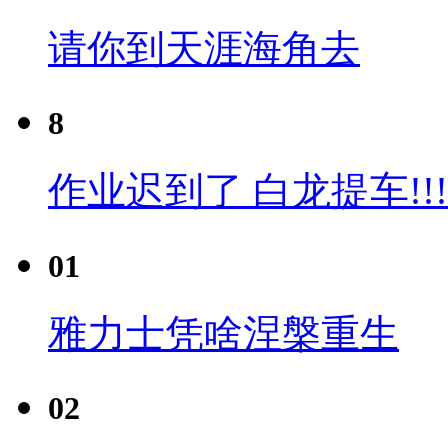
请你到天涯海角去
8
作业迟到了 白龙提车!!!
01
雅力士凭啥涅槃重生
02