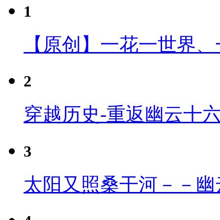
1
【原创】一花一世界、
2
穿越历史-重返幽云十
3
太阳又照桑干河－－幽