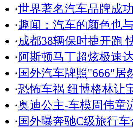
·
世界著名汽车品牌成
·
趣闻：汽车的颜色也
·
成都38辆保时捷开跑 
·
阿斯顿马丁超炫极速达
·
国外汽车牌照"666"
·
恐怖车祸 纽博格林让
·
奥迪公主-车模周伟童
·
国外曝奔驰C级旅行车