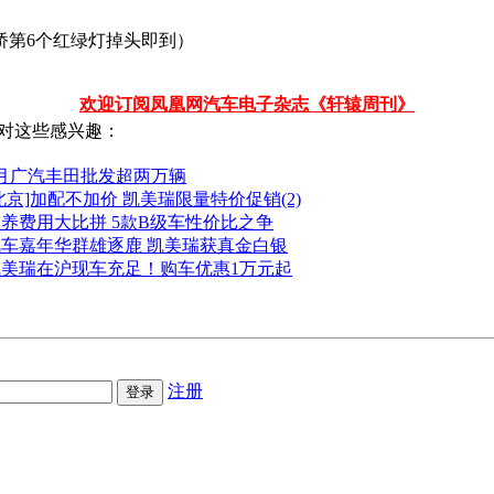
桥第6个红绿灯掉头即到）
欢迎订阅凤凰网汽车电子杂志《轩辕周刊》
对这些感兴趣：
7月广汽丰田批发超两万辆
北京]加配不加价 凯美瑞限量特价促销(2)
养费用大比拼 5款B级车性价比之争
汽车嘉年华群雄逐鹿 凯美瑞获真金白银
凯美瑞在沪现车充足！购车优惠1万元起
注册