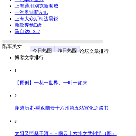
上海通用别克新君威
一汽奥迪新A4L
上海大众斯柯达昊锐
新款奔驰E级
马自达CX-7
酷车美女
今日热图
昨日热图
论坛文章排行
博客文章排行
1
【原创】一花一世界、一叶一如来
2
穿越历史-重返幽云十六州第五站宣化之路书
3
太阳又照桑干河－－幽云十六州之武州游（图）