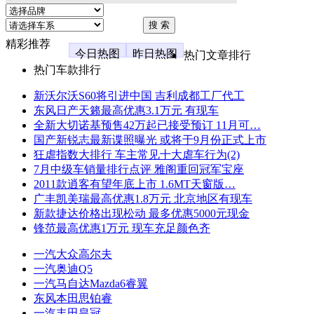
精彩推荐
今日热图
昨日热图
热门文章排行
热门车款排行
新沃尔沃S60将引进中国 吉利成都工厂代工
东风日产天籁最高优惠3.1万元 有现车
全新大切诺基预售42万起已接受预订 11月可…
国产新锐志最新谍照曝光 或将于9月份正式上市
狂虐指数大排行 车主常见十大虐车行为(2)
7月中级车销量排行点评 雅阁重回冠军宝座
2011款逍客有望年底上市 1.6MT天窗版…
广丰凯美瑞最高优惠1.8万元 北京地区有现车
新款捷达价格出现松动 最多优惠5000元现金
锋范最高优惠1万元 现车充足颜色齐
一汽大众高尔夫
一汽奥迪Q5
一汽马自达Mazda6睿翼
东风本田思铂睿
一汽丰田皇冠