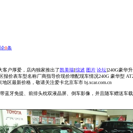
论
0
条
广大客户厚爱，店内独家推出了
凯美瑞
[
综述
图片
论坛
]240G豪华
报价表车型名称厂商指导价现价增配现车情况240G 豪华型 AT2
最新价格，敬请关注爱卡北京车市 bj.xcar.com.cn
系统带蓝牙免提、前排头枕双液晶屏、倒车影像，并且随车赠送车