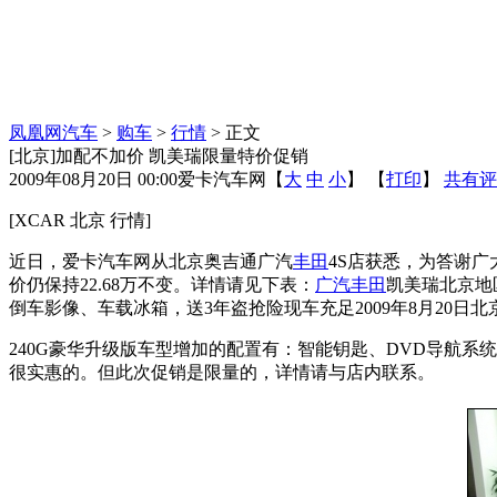
凤凰网汽车
>
购车
>
行情
> 正文
[北京]加配不加价 凯美瑞限量特价促销
2009年08月20日 00:00
爱卡汽车网
【
大
中
小
】 【
打印
】
共有评
[XCAR 北京 行情]
近日，爱卡汽车网从北京奥吉通广汽
丰田
4S店获悉，为答谢
价仍保持22.68万不变。详情请见下表：
广汽丰田
凯美瑞北京地区
倒车影像、车载冰箱，送3年盗抢险现车充足2009年8月20日北京地区
240G豪华升级版车型增加的配置有：智能钥匙、DVD导航
很实惠的。但此次促销是限量的，详情请与店内联系。