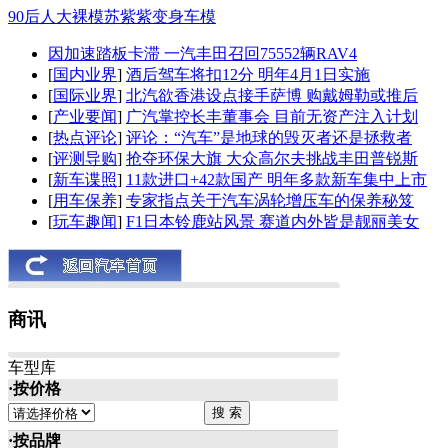
90后人大裸模苏紫紫变身车模
因加速踏板卡滞 一汽丰田召回75552辆RAV4
[
国内业界
]
酒后驾车将扣12分 明年4月1日实施
[
国际业界
]
北汽欲香港设点接手萨博 购戴姆勒或推后
[
产业要闻
]
广汽掌控长丰董事会 目前无资产注入计划
[
热点评论
]
评论：“汽车”是地球的毁灭者还是拯救者
[
评测导购
]
抢夺环保大旗 大众高尔夫挑战丰田普锐斯
[
新车谍照
]
11款进口+42款国产 明年多款新车集中上市
[
用车保养
]
专家指点关于汽车涡轮增压车的保养秘笈
[
玩车趣闻
]
F1日本铃鹿站风景 赛道内外皆是靓丽美女
商讯
车型库
·按价格
·按品牌