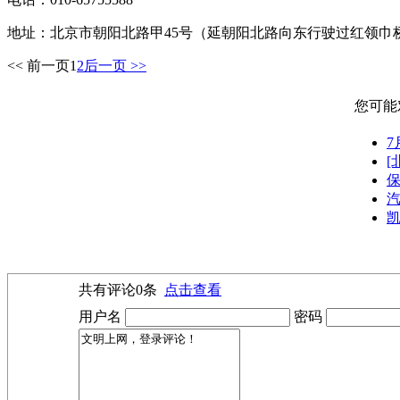
地址：北京市朝阳北路甲45号（延朝阳北路向东行驶过红领巾
<< 前一页
1
2
后一页 >>
您可能
[
保
共有评论
0
条
点击查看
用户名
密码