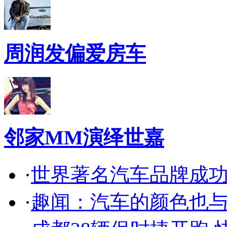
周润发偏爱房车
邻家MM演绎世嘉
·
世界著名汽车品牌成
·
趣闻：汽车的颜色也