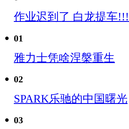
作业迟到了 白龙提车!!!
01
雅力士凭啥涅槃重生
02
SPARK乐驰的中国曙光
03