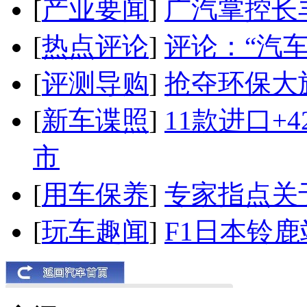
[
产业要闻
]
广汽掌控长
[
热点评论
]
评论：“汽
[
评测导购
]
抢夺环保大
[
新车谍照
]
11款进口+
市
[
用车保养
]
专家指点关
[
玩车趣闻
]
F1日本铃