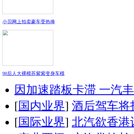
小贝网上拍卖豪车受热捧
90后人大裸模苏紫紫变身车模
因加速踏板卡滞 一汽丰田
[
国内业界
]
酒后驾车将扣
[
国际业界
]
北汽欲香港