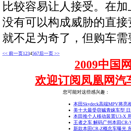
比较容易让人接受。在加
没有可以构成威胁的直接竞
就不足为奇了，但购车需
<< 前一页
1
2
3
4
5
6
7
后一页 >>
2009中
欢迎订阅凤凰网汽
您可能对这些感兴趣：
本田Skydeck高端MPV将
美十大最受窃贼青睐车型 
本田推个人移动装置U3-X 
王者之车 解码广州本田CR-V
新款本田CR-Z概念车曝光