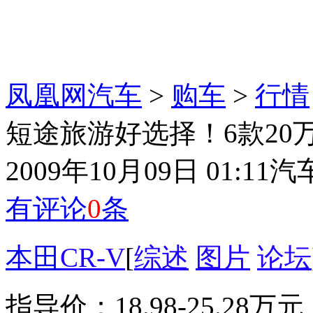
凤凰网汽车
>
购车
>
行情
短途旅游好选择！6款20万
2009年10月09日 01:11
汽
有评论
0
条
本田
CR-V
[
综述
图片
论坛
指导价：18.98-25.28万元