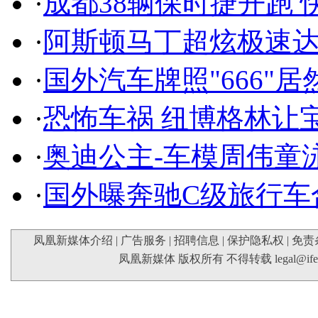
·
成都38辆保时捷开跑 
·
阿斯顿马丁超炫极速达
·
国外汽车牌照"666"
·
恐怖车祸 纽博格林让
·
奥迪公主-车模周伟童
·
国外曝奔驰C级旅行车
凤凰新媒体介绍
|
广告服务
|
招聘信息
|
保护隐私权
|
免责
凤凰新媒体 版权所有 不得转载
legal@if