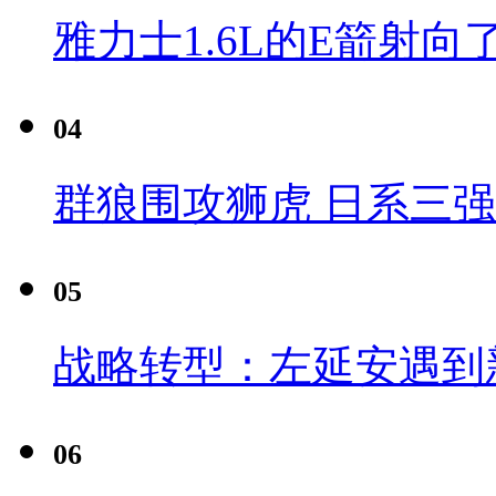
雅力士1.6L的E箭射向
04
群狼围攻狮虎 日系三
05
战略转型：左延安遇到
06