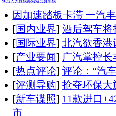
90后人大裸模苏紫紫变身车模
因加速踏板卡滞 一汽丰田
[
国内业界
]
酒后驾车将扣
[
国际业界
]
北汽欲香港
[
产业要闻
]
广汽掌控长
[
热点评论
]
评论：“汽
[
评测导购
]
抢夺环保大
[
新车谍照
]
11款进口+
市