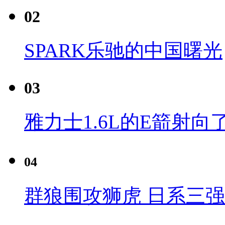
02
SPARK乐驰的中国曙光
03
雅力士1.6L的E箭射向
04
群狼围攻狮虎 日系三