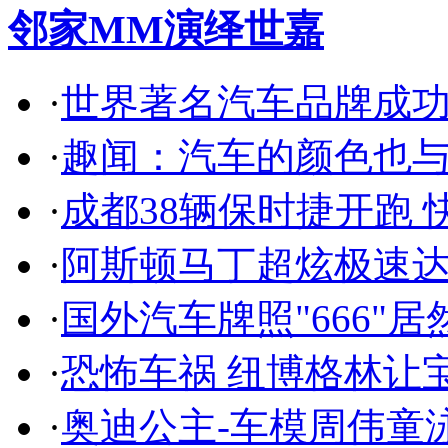
邻家MM演绎世嘉
·
世界著名汽车品牌成
·
趣闻：汽车的颜色也
·
成都38辆保时捷开跑 
·
阿斯顿马丁超炫极速达
·
国外汽车牌照"666"
·
恐怖车祸 纽博格林让
·
奥迪公主-车模周伟童