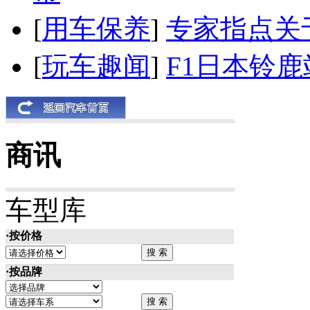
[
用车保养
]
专家指点关
[
玩车趣闻
]
F1日本铃
商讯
车型库
·按价格
·按品牌