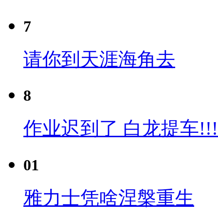
7
请你到天涯海角去
8
作业迟到了 白龙提车!!!
01
雅力士凭啥涅槃重生