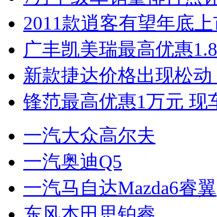
2011款逍客有望年底上市
广丰凯美瑞最高优惠1.
新款捷达价格出现松动 
锋范最高优惠1万元 现
一汽大众高尔夫
一汽奥迪Q5
一汽马自达Mazda6睿翼
东风本田思铂睿