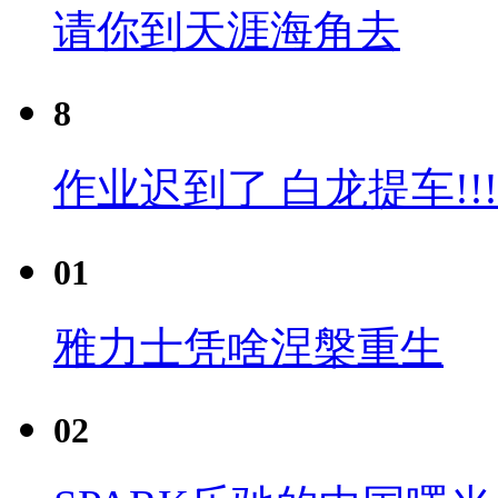
请你到天涯海角去
8
作业迟到了 白龙提车!!!
01
雅力士凭啥涅槃重生
02