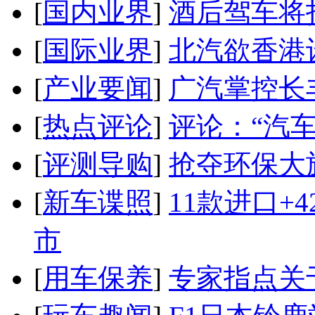
[
国内业界
]
酒后驾车将扣
[
国际业界
]
北汽欲香港
[
产业要闻
]
广汽掌控长
[
热点评论
]
评论：“汽
[
评测导购
]
抢夺环保大
[
新车谍照
]
11款进口+
市
[
用车保养
]
专家指点关