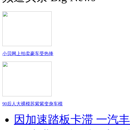
小贝网上拍卖豪车受热捧
90后人大裸模苏紫紫变身车模
因加速踏板卡滞 一汽丰田