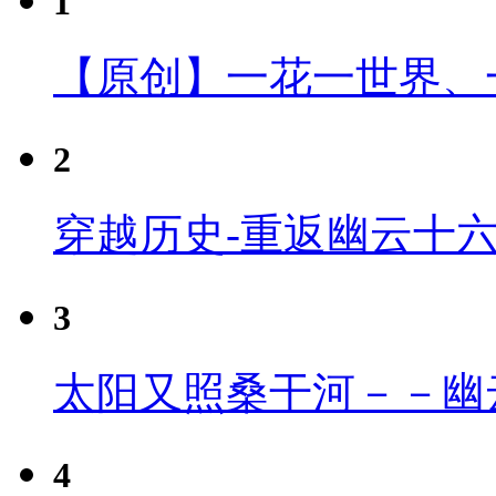
1
【原创】一花一世界、
2
穿越历史-重返幽云十
3
太阳又照桑干河－－幽
4