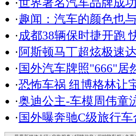
·
世界著名汽车品牌成
·
趣闻：汽车的颜色也
·
成都38辆保时捷开跑 
·
阿斯顿马丁超炫极速达
·
国外汽车牌照"666"
·
恐怖车祸 纽博格林让
·
奥迪公主-车模周伟童
·
国外曝奔驰C级旅行车