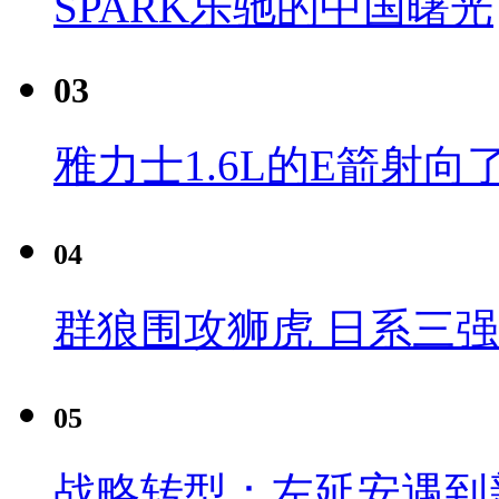
SPARK乐驰的中国曙光
03
雅力士1.6L的E箭射向
04
群狼围攻狮虎 日系三
05
战略转型：左延安遇到