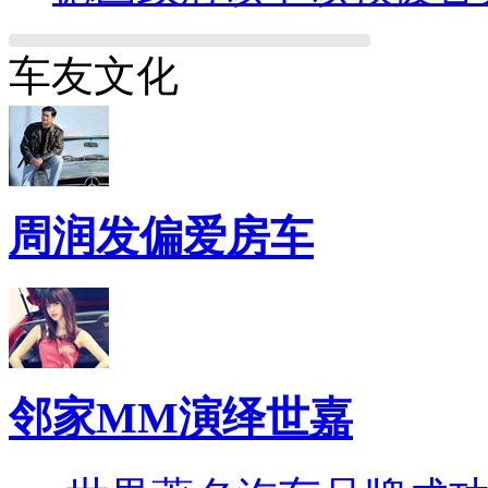
车友文化
周润发偏爱房车
邻家MM演绎世嘉