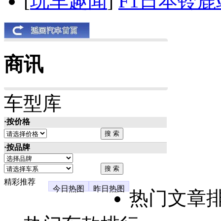
[
玩车趣闻
]
F1日本铃
商讯
车型库
·按价格
·按品牌
精彩推荐
今日热图
昨日热图
热门文章