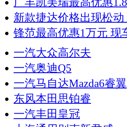
广丰凯美瑞最高优惠1.
新款捷达价格出现松动 
锋范最高优惠1万元 现
一汽大众高尔夫
一汽奥迪Q5
一汽马自达Mazda6睿翼
东风本田思铂睿
一汽丰田皇冠