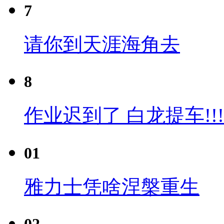
7
请你到天涯海角去
8
作业迟到了 白龙提车!!!
01
雅力士凭啥涅槃重生
02