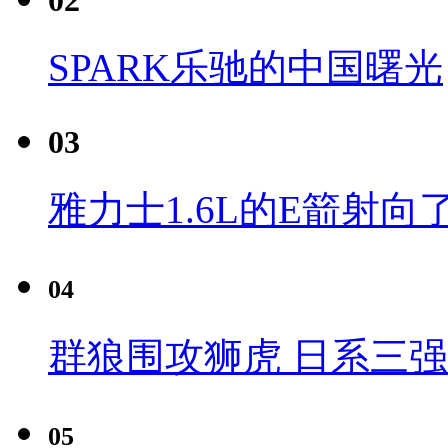
SPARK乐驰的中国曙光
03
雅力士1.6L的E箭射向
04
群狼围攻狮虎 日系三
05