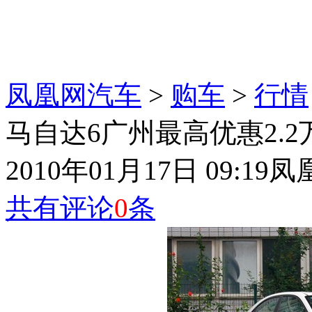
凤凰网汽车
>
购车
>
行情
马自达6广州最高优惠2.2
2010年01月17日 09:19
凤
共有评论
0
条