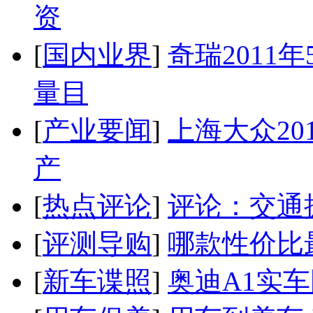
资
[
国内业界
]
奇瑞2011
量目
[
产业要闻
]
上海大众20
产
[
热点评论
]
评论：交通
[
评测导购
]
哪款性价比
[
新车谍照
]
奥迪A1实