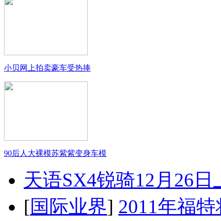
小贝网上拍卖豪车受热捧
90后人大裸模苏紫紫变身车模
天语SX4锐骑12月26
[
国际业界
]
2011年