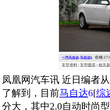
价格:17.0
一汽马自达
-
马自达6
车型资料
|
车型图库
|
相关
凤凰网汽车讯 近日编者
了解到，目前
马自达
6
[
综
分大，其中2.0自动时尚型