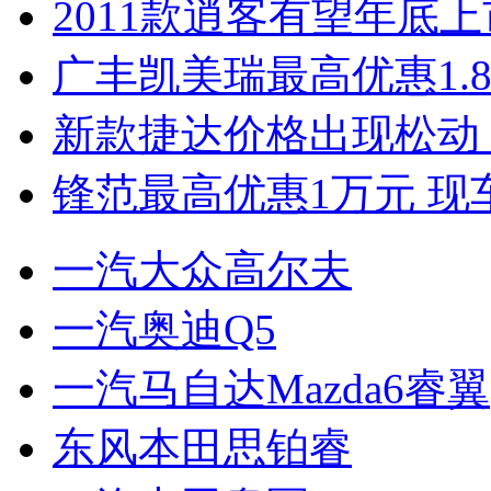
2011款逍客有望年底上市
广丰凯美瑞最高优惠1.
新款捷达价格出现松动 
锋范最高优惠1万元 现
一汽大众高尔夫
一汽奥迪Q5
一汽马自达Mazda6睿翼
东风本田思铂睿