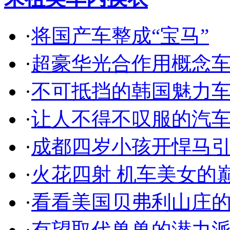
·
将国产车整成“宝马”
·
超豪华光合作用概念
·
不可抵挡的韩国魅力
·
让人不得不叹服的汽
·
成都四岁小孩开悍马
·
火花四射 机车美女的
·
看看美国贝弗利山庄
·
有望取代兽兽的潜力