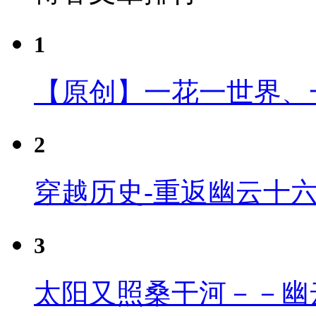
1
【原创】一花一世界、
2
穿越历史-重返幽云十
3
太阳又照桑干河－－幽