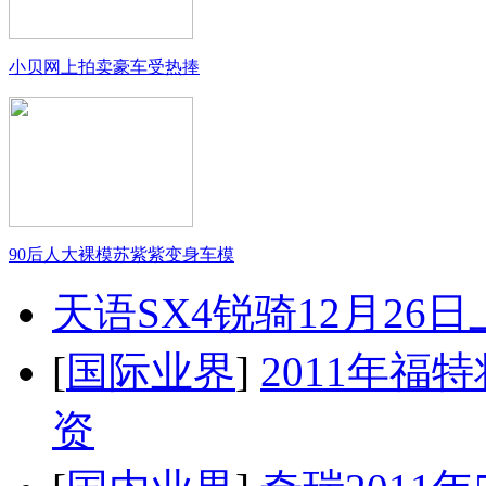
小贝网上拍卖豪车受热捧
90后人大裸模苏紫紫变身车模
天语SX4锐骑12月26
[
国际业界
]
2011年
资