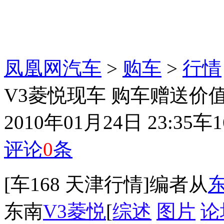
凤凰网汽车
>
购车
>
行情
V3菱悦现车 购车赠送价值
2010年01月24日 23:35
车1
评论
0
条
[车168 天津行情]编者从
东南
V3菱悦
[
综述
图片
论