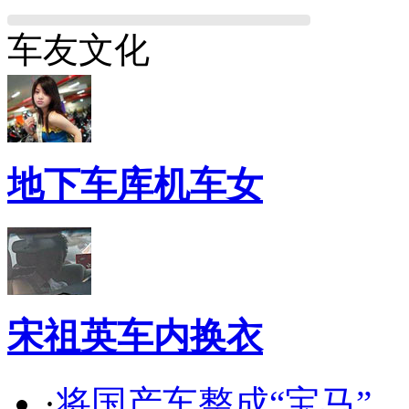
车友文化
地下车库机车女
宋祖英车内换衣
·
将国产车整成“宝马”