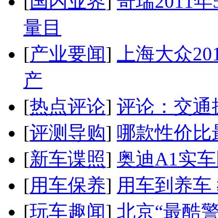
[
国内业界
]
奇瑞2011
量目
[
产业要闻
]
上海大众20
产
[
热点评论
]
评论：交通
[
评测导购
]
哪款性价比
[
新车谍照
]
奥迪A1实
[
用车保养
]
用车到养车
[
玩车趣闻
]
北京“最酷