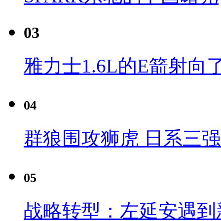
03
雅力士1.6L的E箭射向
04
群狼围攻狮虎 日系三
05
战略转型：左延安遇到