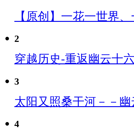
【原创】一花一世界、
2
穿越历史-重返幽云十
3
太阳又照桑干河－－幽
4