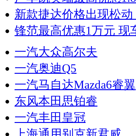
新款捷达价格出现松动 
锋范最高优惠1万元 现
一汽大众高尔夫
一汽奥迪Q5
一汽马自达Mazda6睿翼
东风本田思铂睿
一汽丰田皇冠
上海通用别克新君威