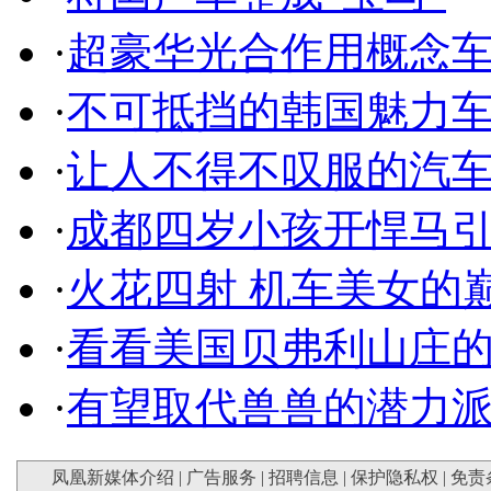
·
超豪华光合作用概念
·
不可抵挡的韩国魅力
·
让人不得不叹服的汽
·
成都四岁小孩开悍马
·
火花四射 机车美女的
·
看看美国贝弗利山庄
·
有望取代兽兽的潜力
凤凰新媒体介绍
|
广告服务
|
招聘信息
|
保护隐私权
|
免责