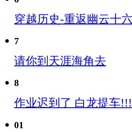
穿越历史-重返幽云十六
7
请你到天涯海角去
8
作业迟到了 白龙提车!!!
01