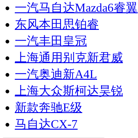
一汽马自达Mazda6睿翼
东风本田思铂睿
一汽丰田皇冠
上海通用别克新君威
一汽奥迪新A4L
上海大众斯柯达昊锐
新款奔驰E级
马自达CX-7