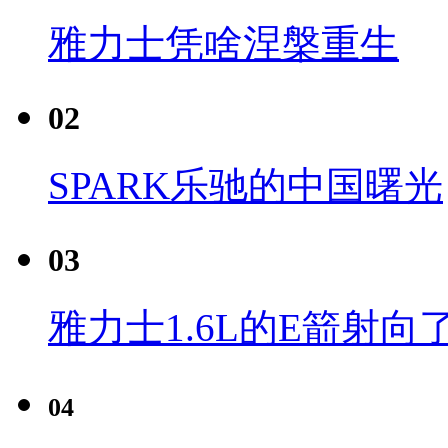
雅力士凭啥涅槃重生
02
SPARK乐驰的中国曙光
03
雅力士1.6L的E箭射向
04