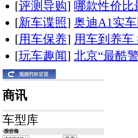
[
评测导购
]
哪款性价比
[
新车谍照
]
奥迪A1实
[
用车保养
]
用车到养车
[
玩车趣闻
]
北京“最酷
商讯
车型库
·按价格