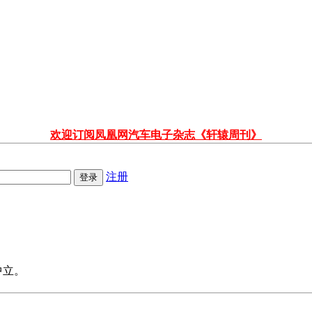
欢迎订阅凤凰网汽车电子杂志《轩辕周刊》
注册
中立。