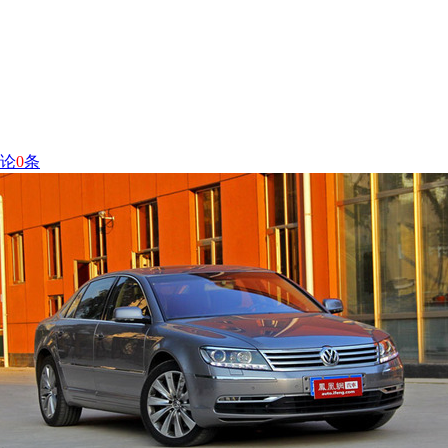
论
0
条