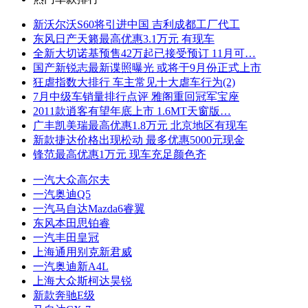
新沃尔沃S60将引进中国 吉利成都工厂代工
东风日产天籁最高优惠3.1万元 有现车
全新大切诺基预售42万起已接受预订 11月可…
国产新锐志最新谍照曝光 或将于9月份正式上市
狂虐指数大排行 车主常见十大虐车行为(2)
7月中级车销量排行点评 雅阁重回冠军宝座
2011款逍客有望年底上市 1.6MT天窗版…
广丰凯美瑞最高优惠1.8万元 北京地区有现车
新款捷达价格出现松动 最多优惠5000元现金
锋范最高优惠1万元 现车充足颜色齐
一汽大众高尔夫
一汽奥迪Q5
一汽马自达Mazda6睿翼
东风本田思铂睿
一汽丰田皇冠
上海通用别克新君威
一汽奥迪新A4L
上海大众斯柯达昊锐
新款奔驰E级