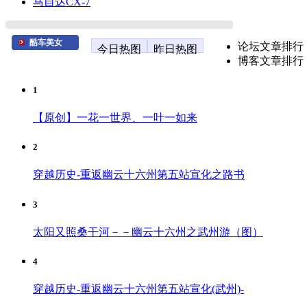
马自达CX-7
酷车美女
论坛文章排行
今日热图
昨日热图
博客文章排行
1
【原创】一花一世界、一叶一如来
2
穿越历史-重返幽云十六州第五站宣化之路书
3
太阳又照桑干河－－幽云十六州之武州游（图）
4
穿越历史-重返幽云十六州第五站宣化(武州)-