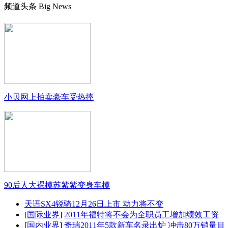
频道头条
Big News
小贝网上拍卖豪车受热捧
90后人大裸模苏紫紫变身车模
天语SX4锐骑12月26日上市 动力将不变
[
国际业界
]
2011年福特将不会为全职员工增加绩效工资
[
国内业界
]
奇瑞2011年5款新车名录出炉 冲击80万销量目