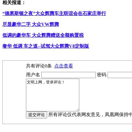
相关报道：
“德累斯顿之夜”大众辉腾车主联谊会在石家庄举行
尽显豪华二字 大众VW辉腾
低调的豪华车 大众辉腾赠送全额购置税
奢华 低调 车之道--试驾大众辉腾V8定制版
共有评论
0
条
点击查看
用户名
密码
所有评论仅代表网友意见，凤凰网保持