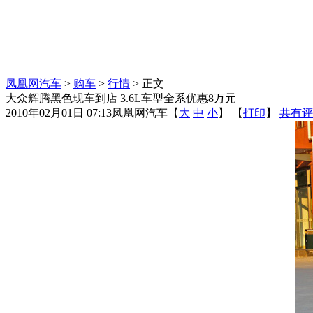
凤凰网汽车
>
购车
>
行情
> 正文
大众辉腾黑色现车到店 3.6L车型全系优惠8万元
2010年02月01日 07:13
凤凰网汽车
【
大
中
小
】 【
打印
】
共有评