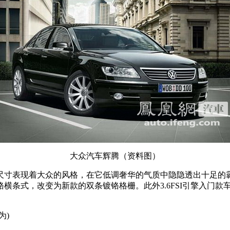
大众汽车辉腾（资料图）
尺寸表现着大众的风格，在它低调奢华的气质中隐隐透出十足的
横条式，改变为新款的双条镀铬格栅。此外3.6FSI引擎入门
为
)