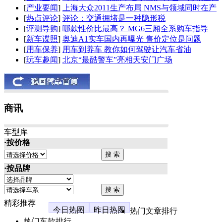
[
产业要闻
]
上海大众2011生产布局 NMS与领域同时在产
[
热点评论
]
评论：交通拥堵是一种隐形税
[
评测导购
]
哪款性价比最高？ MG6三厢全系购车指导
[
新车谍照
]
奥迪A1实车国内再曝光 售价定位是问题
[
用车保养
]
用车到养车 教你如何驾驶让汽车省油
[
玩车趣闻
]
北京“最酷警车”亮相天安门广场
商讯
车型库
·按价格
·按品牌
精彩推荐
今日热图
昨日热图
热门文章排行
热门车款排行