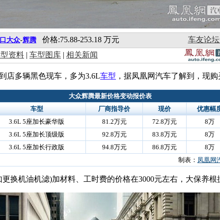
价格:75.88-253.18 万元
车友论坛
口大众
-
辉腾
车型资料
|
车型图库
|
相关新闻
到店多辆黑色现车，多为3.6L
车型
，据凤凰网汽车了解到，现购
大众辉腾最新价格变动报价表
车型
厂商指导价
现价
优惠幅
3.6L 5座加长豪华版
81.2万元
72.8万元
8万
3.6L 5座加长顶级版
92.8万元
83.8万元
8万
3.6L 5座加长行政版
94.8万元
86.8万元
8万
制表：
凤凰网
如更换机油机滤)加材料、工时费的价格在3000元左右，大保养根