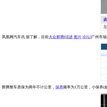
进
凤凰网汽车讯 据了解，目前
大众
辉腾
[
综述
图片
论坛
]广州市场
辉腾整车质保为两年不计公里，
保养
频率为1万公里，小保养(