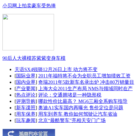
小贝网上拍卖豪车受热捧
90后人大裸模苏紫紫变身车模
天语SX4锐骑12月26日上市 动力将不变
[
国际业界
]
2011年福特将不会为全职员工增加绩效工资
[
国内业界
]
奇瑞2011年5款新车名录出炉 冲击80万销量目
[
产业要闻
]
上海大众2011生产布局 NMS与领域同时在产
[
热点评论
]
评论：交通拥堵是一种隐形税
[
评测导购
]
哪款性价比最高？ MG6三厢全系购车指导
[
新车谍照
]
奥迪A1实车国内再曝光 售价定位是问题
[
用车保养
]
用车到养车 教你如何驾驶让汽车省油
[
玩车趣闻
]
北京“最酷警车”亮相天安门广场