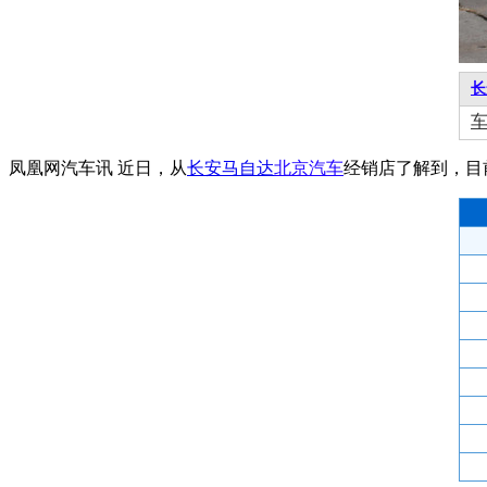
长
凤凰网汽车讯 近日，从
长安
马自达
北京汽车
经销店了解到，目