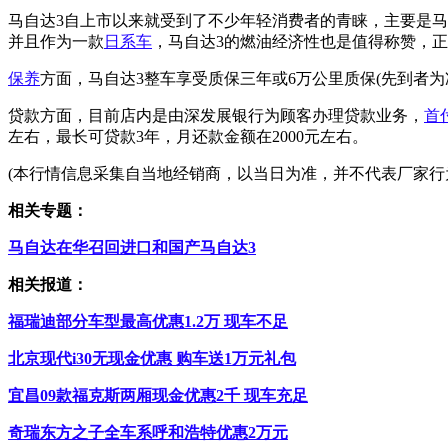
马自达3自上市以来就受到了不少年轻消费者的青睐，主要是马
并且作为一款
日系车
，马自达3的燃油经济性也是值得称赞，正常
保养
方面，马自达3整车享受质保三年或6万公里质保(先到者为
贷款方面，目前店内是由深发展银行为顾客办理贷款业务，
首
左右，最长可贷款3年，月还款金额在2000元左右。
(本行情信息采集自当地经销商，以当日为准，并不代表厂家行
相关专题：
马自达在华召回进口和国产马自达3
相关报道：
福瑞迪部分车型最高优惠1.2万 现车不足
北京现代i30无现金优惠 购车送1万元礼包
宜昌09款福克斯两厢现金优惠2千 现车充足
奇瑞东方之子全车系呼和浩特优惠2万元