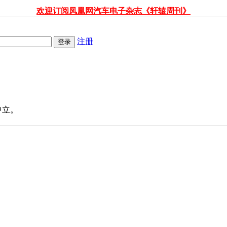
欢迎订阅凤凰网汽车电子杂志《轩辕周刊》
注册
中立。