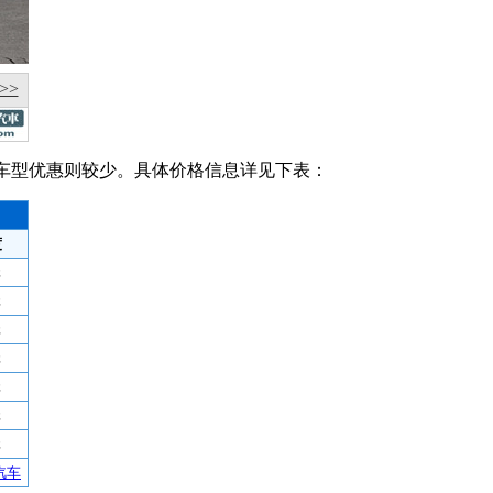
>>
.6L车型优惠则较少。具体价格信息详见下表：
度
元
元
元
元
元
元
元
汽车