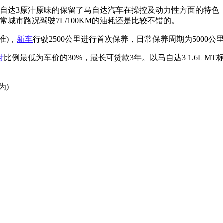
自达3原汁原味的保留了马自达汽车在操控及动力性方面的特色
城市路况驾驶7L/100KM的油耗还是比较不错的。
准)，
新车
行驶2500公里进行首次保养，日常保养周期为5000公
付
比例最低为车价的30%，最长可贷款3年。以马自达3 1.6L MT
为)