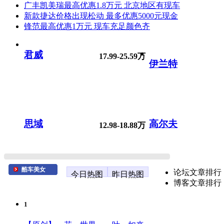
广丰凯美瑞最高优惠1.8万元 北京地区有现车
新款捷达价格出现松动 最多优惠5000元现金
锋范最高优惠1万元 现车充足颜色齐
君威
17.99-25.59万
伊兰特
思域
高尔夫
12.98-18.88万
酷车美女
论坛文章排行
今日热图
昨日热图
博客文章排行
1