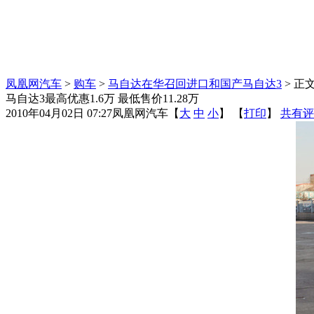
凤凰网汽车
>
购车
>
马自达在华召回进口和国产马自达3
> 正
马自达3最高优惠1.6万 最低售价11.28万
2010年04月02日 07:27
凤凰网汽车
【
大
中
小
】 【
打印
】
共有评