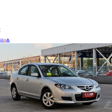
文
论
0
条