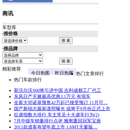
商讯
车型库
·按价格
·按品牌
精彩推荐
今日热图
昨日热图
热门文章排行
热门车款排行
新沃尔沃S60将引进中国 吉利成都工厂代工
东风日产天籁最高优惠3.1万元 有现车
全新大切诺基预售42万起已接受预订 11月可…
国产新锐志最新谍照曝光 或将于9月份正式上市
狂虐指数大排行 车主常见十大虐车行为(2)
7月中级车销量排行点评 雅阁重回冠军宝座
2011款逍客有望年底上市 1.6MT天窗版…