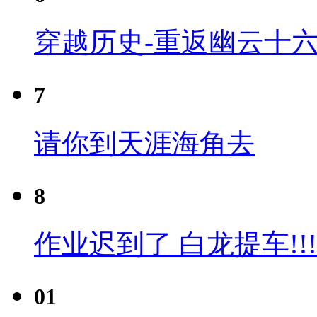
穿越历史-重返幽云十六
7
请你到天涯海角去
8
作业迟到了 白龙提车!!!
01