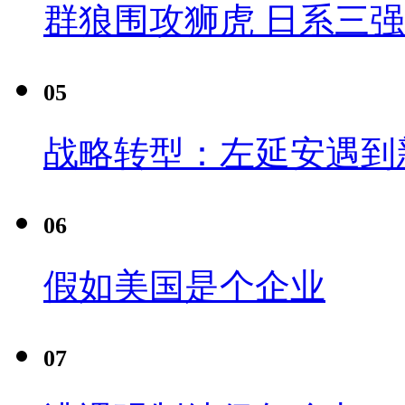
群狼围攻狮虎 日系三
05
战略转型：左延安遇到
06
假如美国是个企业
07