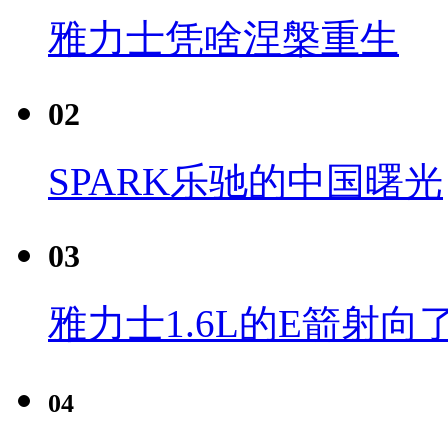
雅力士凭啥涅槃重生
02
SPARK乐驰的中国曙光
03
雅力士1.6L的E箭射向
04