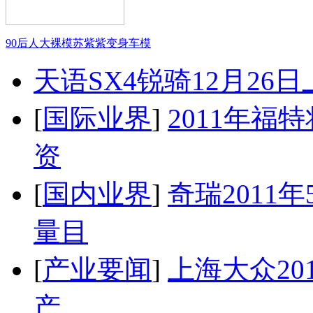
90后人大裸模苏紫紫变身车模
天语SX4锐骑12月26
[
国际业界
]
2011年
资
[
国内业界
]
奇瑞2011
量目
[
产业要闻
]
上海大众20
产