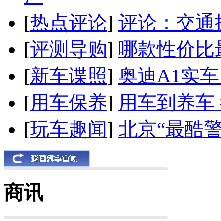
[
热点评论
]
评论：交通
[
评测导购
]
哪款性价比
[
新车谍照
]
奥迪A1实
[
用车保养
]
用车到养车
[
玩车趣闻
]
北京“最酷
商讯