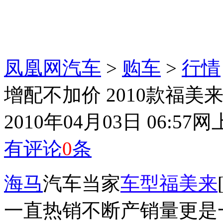
凤凰网汽车
>
购车
>
行情
增配不加价 2010款福
2010年04月03日 06:57
网
有评论
0
条
海马
汽车当家
车型
福美来
一直热销不断产销量更是