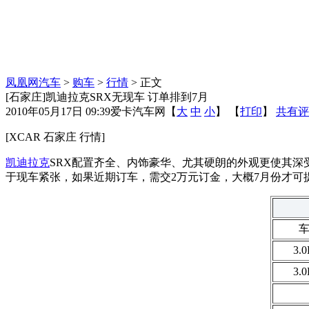
凤凰网汽车
>
购车
>
行情
> 正文
[石家庄]凯迪拉克SRX无现车 订单排到7月
2010年05月17日 09:39
爱卡汽车网
【
大
中
小
】 【
打印
】
共有评
[XCAR 石家庄 行情]
凯迪拉克
SRX配置齐全、内饰豪华、尤其硬朗的外观更使其深
于现车紧张，如果近期订车，需交2万元订金，大概7月份才
3.
3.