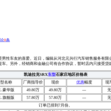
论
0
条
受男性车友的喜爱。近日，编辑从河北元兴行汽车销售服务有限
可提车。另外，经销商和金融公司有合作协议，暂时店内只接受贷
凯迪拉克SRX
车型
石家庄地区价格表
车型名称
厂商指导价
现价
优惠
幅度
现
0L 豪华版
49.80万
49.80万
---
0L 旗舰版
57.80万
57.80万
---
订单已排到7月份。