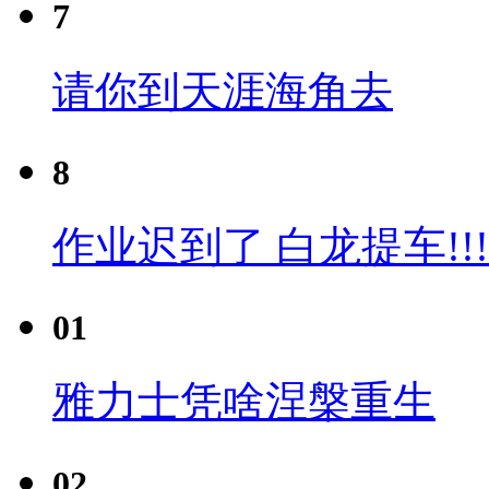
7
请你到天涯海角去
8
作业迟到了 白龙提车!!!
01
雅力士凭啥涅槃重生
02