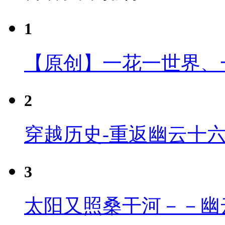
1
【原创】一花一世界、
2
穿越历史-重返幽云十
3
太阳又照桑干河－－幽