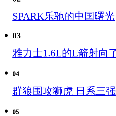
SPARK乐驰的中国曙光
03
雅力士1.6L的E箭射向
04
群狼围攻狮虎 日系三
05