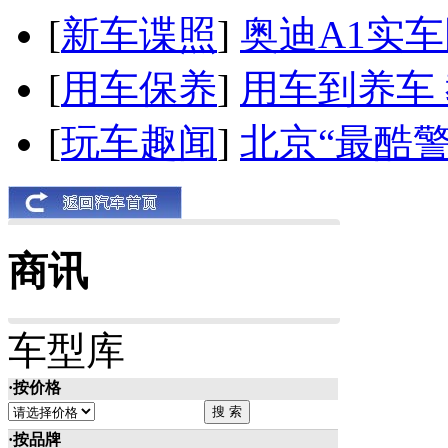
[
新车谍照
]
奥迪A1实
[
用车保养
]
用车到养车
[
玩车趣闻
]
北京“最酷
商讯
车型库
·按价格
·按品牌