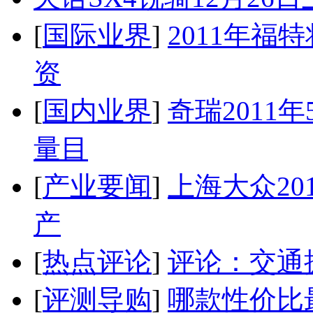
[
国际业界
]
2011年
资
[
国内业界
]
奇瑞2011
量目
[
产业要闻
]
上海大众20
产
[
热点评论
]
评论：交通
[
评测导购
]
哪款性价比