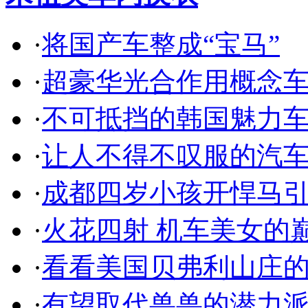
·
将国产车整成“宝马”
·
超豪华光合作用概念
·
不可抵挡的韩国魅力
·
让人不得不叹服的汽
·
成都四岁小孩开悍马
·
火花四射 机车美女的
·
看看美国贝弗利山庄
·
有望取代兽兽的潜力