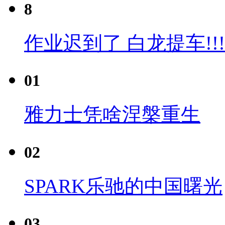
8
作业迟到了 白龙提车!!!
01
雅力士凭啥涅槃重生
02
SPARK乐驰的中国曙光
03