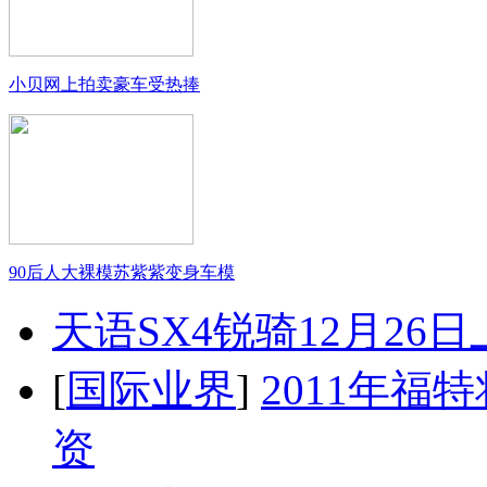
小贝网上拍卖豪车受热捧
90后人大裸模苏紫紫变身车模
天语SX4锐骑12月26
[
国际业界
]
2011年
资