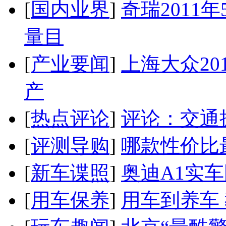
[
国内业界
]
奇瑞2011
量目
[
产业要闻
]
上海大众20
产
[
热点评论
]
评论：交通
[
评测导购
]
哪款性价比
[
新车谍照
]
奥迪A1实
[
用车保养
]
用车到养车