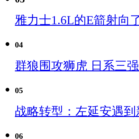
雅力士1.6L的E箭射向
04
群狼围攻狮虎 日系三
05
战略转型：左延安遇到
06