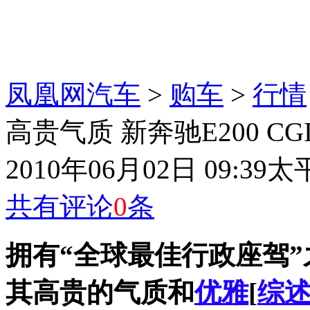
凤凰网汽车
>
购车
>
行情
高贵气质 新奔驰E200 C
2010年06月02日 09:39
太
共有评论
0
条
拥有“全球最佳行政座驾”
其高贵的气质和
优雅
[
综