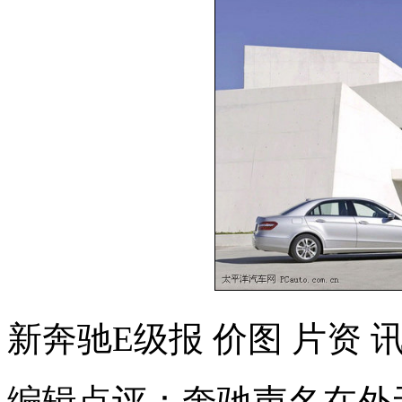
新奔驰E级报 价图 片资 讯
编辑点评：奔驰声名在外