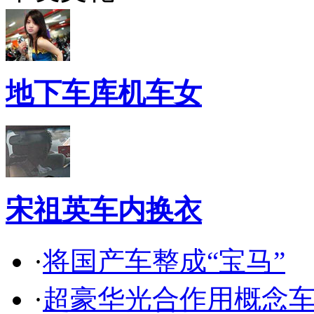
地下车库机车女
宋祖英车内换衣
·
将国产车整成“宝马”
·
超豪华光合作用概念