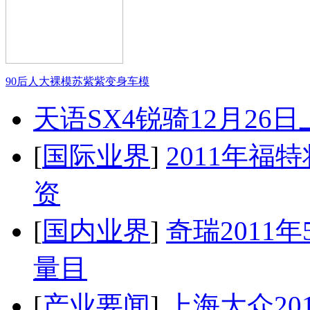
90后人大裸模苏紫紫变身车模
天语SX4锐骑12月26
[
国际业界
]
2011年
资
[
国内业界
]
奇瑞2011
量目
[
产业要闻
]
上海大众20