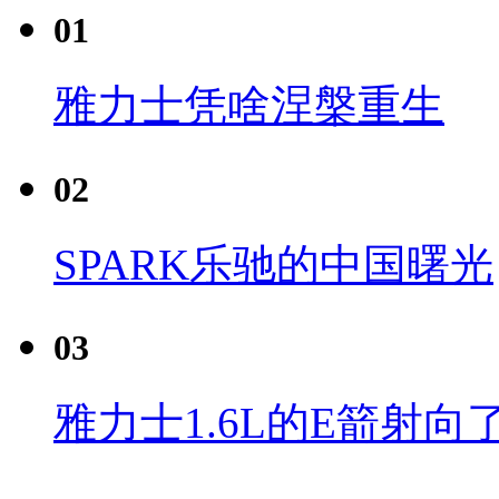
01
雅力士凭啥涅槃重生
02
SPARK乐驰的中国曙光
03
雅力士1.6L的E箭射向