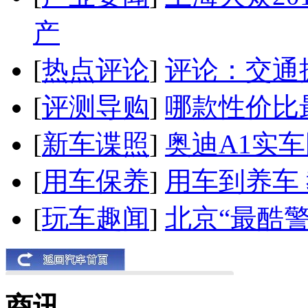
产
[
热点评论
]
评论：交通
[
评测导购
]
哪款性价比
[
新车谍照
]
奥迪A1实
[
用车保养
]
用车到养车
[
玩车趣闻
]
北京“最酷
商讯