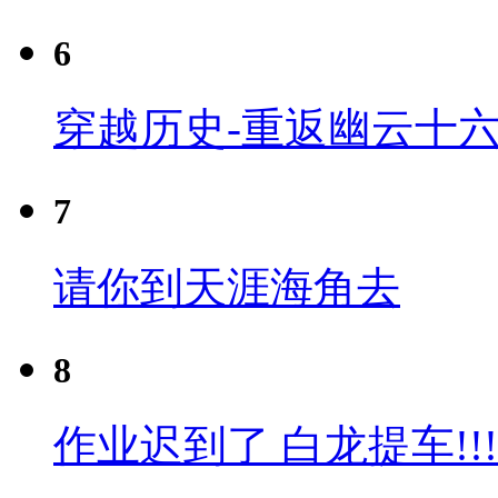
6
穿越历史-重返幽云十六
7
请你到天涯海角去
8
作业迟到了 白龙提车!!!