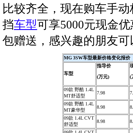
比较齐全，现在购车手动档
挡
车型
可享5000元现金
包赠送，感兴趣的朋友可
MG 3SW车型最新价格变化报价
指导价
车型
(万元)
(
09款 野酷 1.4L
7.98
7
MT舒适型
09款 野酷 1.4L
8.98
8
MT豪华型
09款 1.4L CVT
8.98
8
舒适型
09款 1.4L CVT