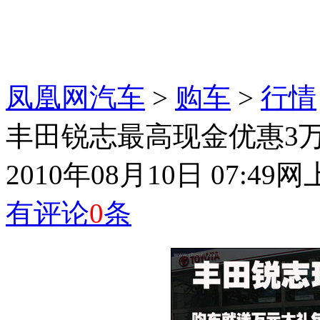
凤凰网汽车
>
购车
>
行情
丰田锐志最高现金优惠3万 
2010年08月10日 07:49
网
有评论
0
条