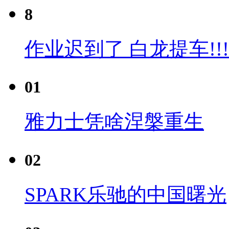
8
作业迟到了 白龙提车!!!
01
雅力士凭啥涅槃重生
02
SPARK乐驰的中国曙光