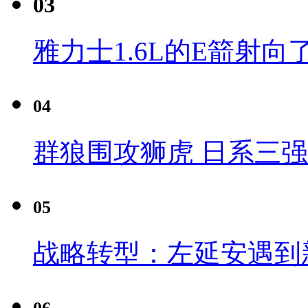
03
雅力士1.6L的E箭射向
04
群狼围攻狮虎 日系三
05
战略转型：左延安遇到