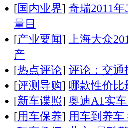
[
国内业界
]
奇瑞2011
量目
[
产业要闻
]
上海大众20
产
[
热点评论
]
评论：交通
[
评测导购
]
哪款性价比
[
新车谍照
]
奥迪A1实
[
用车保养
]
用车到养车