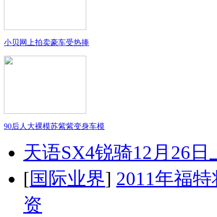
小贝网上拍卖豪车受热捧
90后人大裸模苏紫紫变身车模
天语SX4锐骑12月26
[
国际业界
]
2011年
资