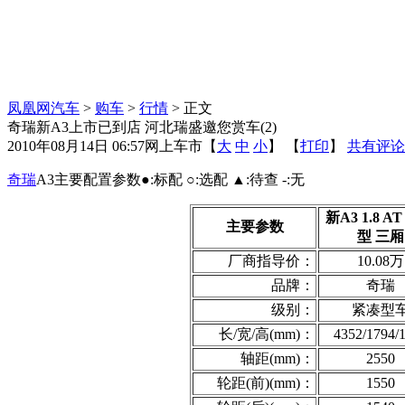
凤凰网汽车
>
购车
>
行情
> 正文
奇瑞新A3上市已到店 河北瑞盛邀您赏车(2)
2010年08月14日 06:57
网上车市
【
大
中
小
】 【
打印
】
共有评论
奇瑞
A3主要配置参数●:标配 ○:选配 ▲:待查 -:无
新A3 1.8 A
主要参数
型 三厢
厂商指导价：
10.08万
品牌：
奇瑞
级别：
紧凑型
长/宽/高(mm)：
4352/1794/
轴距(mm)：
2550
轮距(前)(mm)：
1550