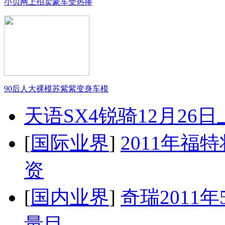
小贝网上拍卖豪车受热捧
90后人大裸模苏紫紫变身车模
天语SX4锐骑12月26
[
国际业界
]
2011年
资
[
国内业界
]
奇瑞2011
量目