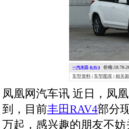
价格:18.78-2
一汽丰田
-
RAV4
车型资料
|
车型图库
|
相关
凤凰网汽车讯 近日，凤
到，目前
丰田
RAV4
部分
万起，感兴趣的朋友不妨