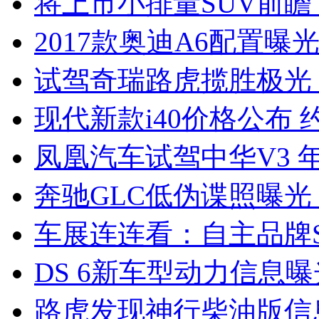
将上市小排量SUV前瞻
2017款奥迪A6配置曝光
试驾奇瑞路虎揽胜极光
现代新款i40价格公布 约
凤凰汽车试驾中华V3 
奔驰GLC低伪谍照曝光
车展连连看：自主品牌S
DS 6新车型动力信息曝光
路虎发现神行柴油版信