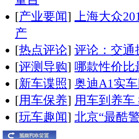
[
产业要闻
]
上海大众20
产
[
热点评论
]
评论：交通
[
评测导购
]
哪款性价比
[
新车谍照
]
奥迪A1实
[
用车保养
]
用车到养车
[
玩车趣闻
]
北京“最酷