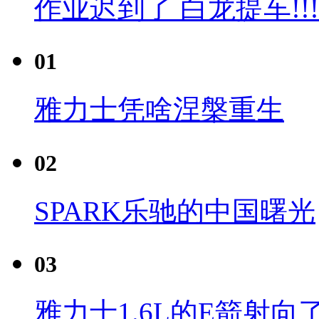
作业迟到了 白龙提车!!!
01
雅力士凭啥涅槃重生
02
SPARK乐驰的中国曙光
03
雅力士1.6L的E箭射向