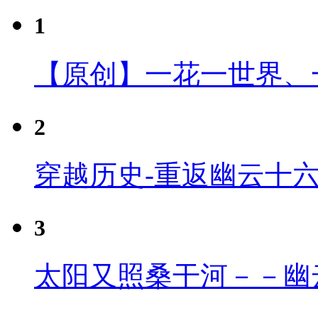
1
【原创】一花一世界、
2
穿越历史-重返幽云十
3
太阳又照桑干河－－幽