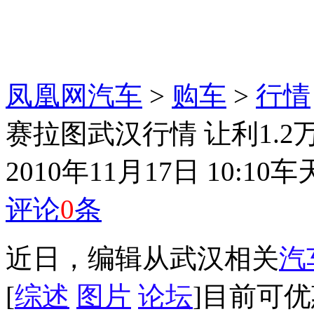
凤凰网汽车
>
购车
>
行情
赛拉图武汉行情 让利1.2
2010年11月17日 10:10
车
评论
0
条
近日，编辑从武汉相关
汽
[
综述
图片
论坛
]目前可优