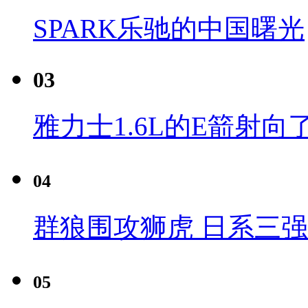
SPARK乐驰的中国曙光
03
雅力士1.6L的E箭射向
04
群狼围攻狮虎 日系三
05