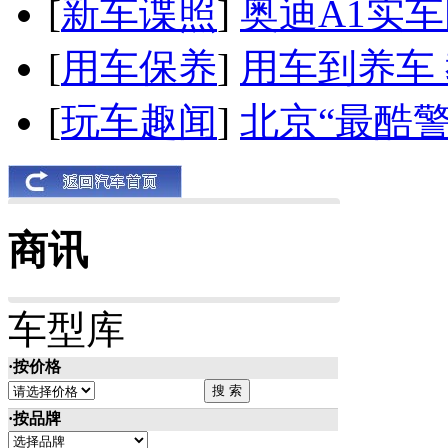
[
新车谍照
]
奥迪A1实
[
用车保养
]
用车到养车
[
玩车趣闻
]
北京“最酷
商讯
车型库
·按价格
·按品牌