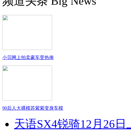
频道头条
Big News
小贝网上拍卖豪车受热捧
90后人大裸模苏紫紫变身车模
天语SX4锐骑12月26