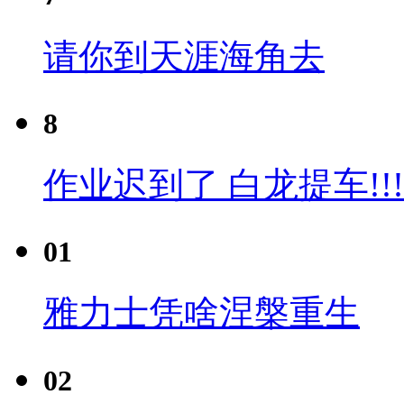
请你到天涯海角去
8
作业迟到了 白龙提车!!!
01
雅力士凭啥涅槃重生
02