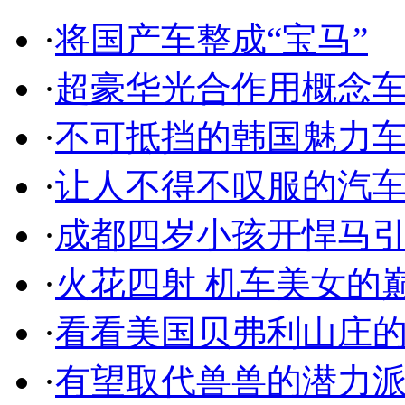
·
将国产车整成“宝马”
·
超豪华光合作用概念
·
不可抵挡的韩国魅力
·
让人不得不叹服的汽
·
成都四岁小孩开悍马
·
火花四射 机车美女的
·
看看美国贝弗利山庄
·
有望取代兽兽的潜力