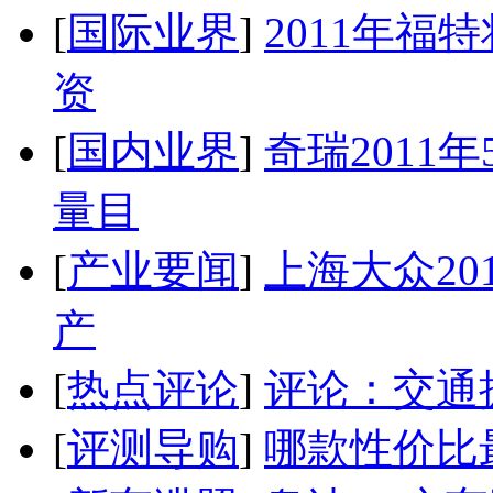
[
国际业界
]
2011年
资
[
国内业界
]
奇瑞2011
量目
[
产业要闻
]
上海大众20
产
[
热点评论
]
评论：交通
[
评测导购
]
哪款性价比