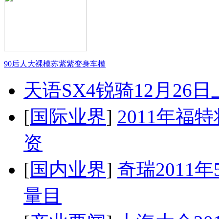
90后人大裸模苏紫紫变身车模
天语SX4锐骑12月26
[
国际业界
]
2011年
资
[
国内业界
]
奇瑞2011
量目