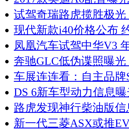
试驾奇瑞路虎揽胜极光
现代新款i40价格公布 约
凤凰汽车试驾中华V3 
奔驰GLC低伪谍照曝光
车展连连看：自主品牌S
DS 6新车型动力信息曝光
路虎发现神行柴油版信
新一代三菱ASX或推EV