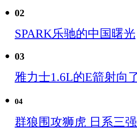
02
SPARK乐驰的中国曙光
03
雅力士1.6L的E箭射向
04
群狼围攻狮虎 日系三