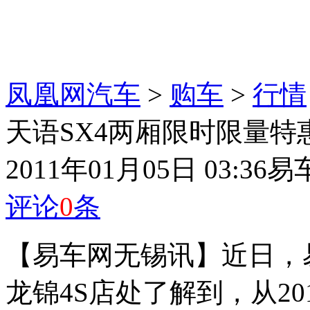
凤凰网汽车
>
购车
>
行情
天语SX4两厢限时限量特
2011年01月05日 03:36
易
评论
0
条
【易车网无锡讯】近日，
龙锦4S店处了解到，从20