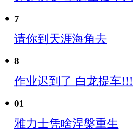
7
请你到天涯海角去
8
作业迟到了 白龙提车!!!
01
雅力士凭啥涅槃重生