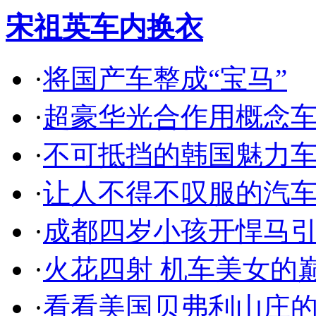
宋祖英车内换衣
·
将国产车整成“宝马”
·
超豪华光合作用概念
·
不可抵挡的韩国魅力
·
让人不得不叹服的汽
·
成都四岁小孩开悍马
·
火花四射 机车美女的
·
看看美国贝弗利山庄