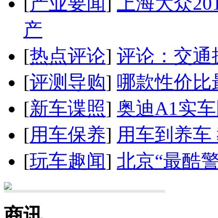
[
产业要闻
]
上海大众20
产
[
热点评论
]
评论：交通
[
评测导购
]
哪款性价比
[
新车谍照
]
奥迪A1实
[
用车保养
]
用车到养车
[
玩车趣闻
]
北京“最酷
商讯