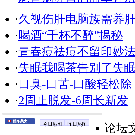
·
久视伤肝电脑族需养
·
喝酒“千杯不醉”揭秘
·
青春痘祛痘不留印妙
·
失眠我喝茶告别了失
·
口臭-口苦-口酸轻松除
·
2周止脱发-6周长新发
酷车美女
今日热图
昨日热图
论坛