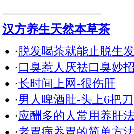
汉方养生天然本草茶
·
脱发喝茶就能止脱生
·
口臭惹人厌祛口臭妙
·
长时间上网-很伤肝
·
男人啤酒肚-头上6把刀
·
应酬多的人常用养肝
·
老胃病养胃的简单方